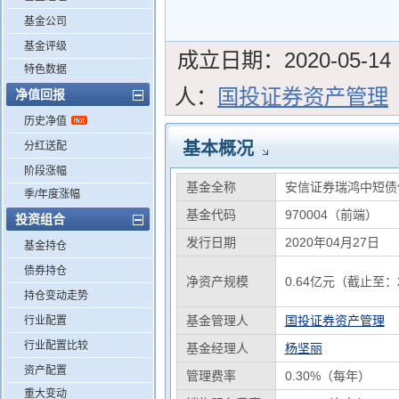
基金公司
基金评级
成立日期：
2020-05-14
特色数据
人：
国投证券资产管理
净值回报
历史净值
基本概况
分红送配
阶段涨幅
基金全称
安信证券瑞鸿中短债
季/年度涨幅
基金代码
970004（前端）
投资组合
发行日期
2020年04月27日
基金持仓
债券持仓
净资产规模
0.64亿元（截止至：2
持仓变动走势
基金管理人
国投证券资产管理
行业配置
行业配置比较
基金经理人
杨坚丽
资产配置
管理费率
0.30%（每年）
重大变动