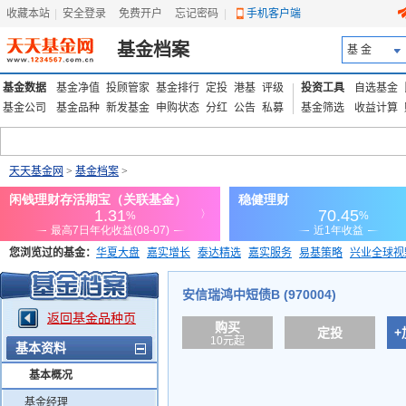
收藏本站
|
安全登录
|
免费开户
忘记密码
|
手机客户端
基金档案
基 金
基金数据
基金净值
投顾管家
基金排行
定投
港基
评级
投资工具
自选基金
基金公司
基金品种
新发基金
申购状态
分红
公告
私募
基金筛选
收益计算
天天基金网
>
基金档案
>
您浏览过的基金：
华夏大盘
嘉实增长
泰达精选
嘉实服务
易基策略
兴业全球视
添富优势
华安宏利
上证180价值ETF
上投优势
信诚蓝筹
安信瑞鸿中短债B (970004)
返回基金品种页
购买
定投
+
10元起
基本资料
基本概况
基金经理