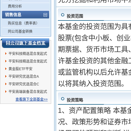
费用分析
销售信息
投资范围
购买信息（费率表）
本基金的投资范围为具
同公司基金转换
股票(包含中小板、创
期票据、货币市场工具
平安科技精选混合发起式
许基金投资的其他金融
C
平安科技精选混合发起式
A
黄金股ETF平安
或监管机构以后允许基
平安研究优选混合A
以将其纳入投资范围。
平安研究优选混合C
平安高端装备混合发起式
C
查看旗下全部基金>>
投资策略
1、资产配置策略 本
况、政策形势和证券市