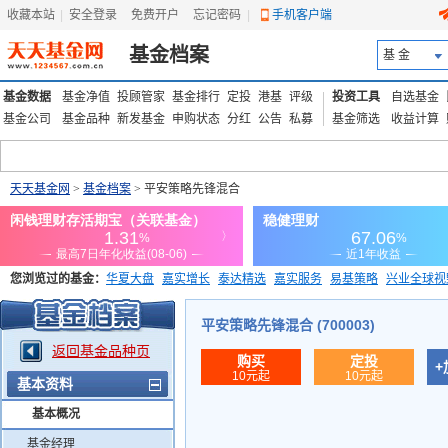
收藏本站
|
安全登录
|
免费开户
忘记密码
|
手机客户端
基金档案
基 金
基金数据
基金净值
投顾管家
基金排行
定投
港基
评级
投资工具
自选基金
基金公司
基金品种
新发基金
申购状态
分红
公告
私募
基金筛选
收益计算
天天基金网
>
基金档案
> 平安策略先锋混合
您浏览过的基金：
华夏大盘
嘉实增长
泰达精选
嘉实服务
易基策略
兴业全球视
添富优势
华安宏利
上证180价值ETF
上投优势
信诚蓝筹
平安策略先锋混合 (700003)
返回基金品种页
购买
定投
+
10元起
10元起
基本资料
基本概况
基金经理