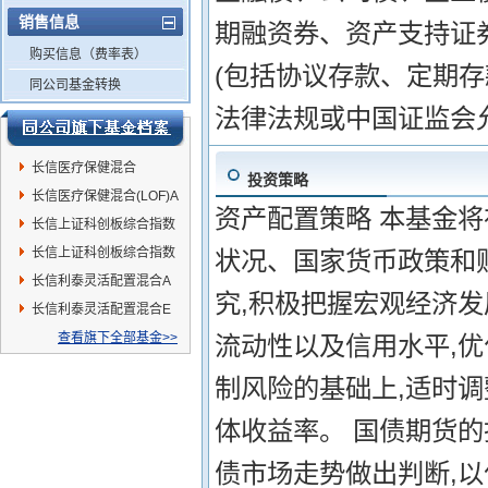
销售信息
期融资券、资产支持证
购买信息（费率表）
(包括协议存款、定期
同公司基金转换
法律法规或中国证监会
长信医疗保健混合
投资策略
(LOF)C
长信医疗保健混合(LOF)A
资产配置策略 本基金
长信上证科创板综合指数
增强A
长信上证科创板综合指数
状况、国家货币政策和
增强C
长信利泰灵活配置混合A
究,积极把握宏观经济
长信利泰灵活配置混合E
查看旗下全部基金>>
流动性以及信用水平,
制风险的基础上,适时调
体收益率。 国债期货的
债市场走势做出判断,