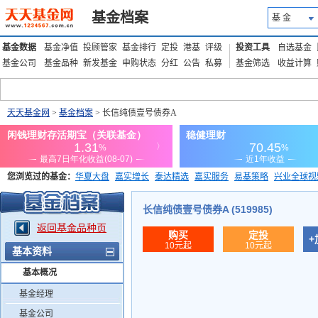
基金档案
基 金
基金数据
基金净值
投顾管家
基金排行
定投
港基
评级
投资工具
自选基金
基金公司
基金品种
新发基金
申购状态
分红
公告
私募
基金筛选
收益计算
天天基金网
>
基金档案
> 长信纯债壹号债券A
您浏览过的基金：
华夏大盘
嘉实增长
泰达精选
嘉实服务
易基策略
兴业全球视
添富优势
华安宏利
上证180价值ETF
上投优势
信诚蓝筹
长信纯债壹号债券A (519985)
返回基金品种页
购买
定投
+
10元起
10元起
基本资料
基本概况
基金经理
基金公司