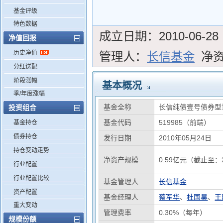
基金评级
特色数据
成立日期：
2010-06-28
净值回报
历史净值
管理人：
长信基金
净
分红送配
阶段涨幅
基本概况
季/年度涨幅
基金全称
长信纯债壹号债券型
投资组合
基金代码
519985（前端）
基金持仓
债券持仓
发行日期
2010年05月24日
持仓变动走势
净资产规模
0.59亿元（截止至：2
行业配置
行业配置比较
基金管理人
长信基金
资产配置
基金经理人
蔡军华
、
杜国昊
、
王
重大变动
管理费率
0.30%（每年）
规模份额