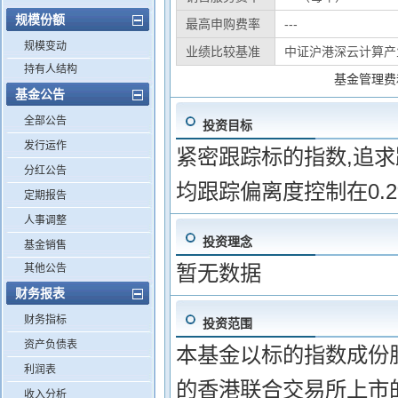
规模份额
最高申购费率
---
规模变动
业绩比较基准
中证沪港深云计算产
持有人结构
基金管理费
基金公告
全部公告
投资目标
发行运作
紧密跟踪标的指数,追
分红公告
均跟踪偏离度控制在0.
定期报告
人事调整
投资理念
基金销售
暂无数据
其他公告
财务报表
财务指标
投资范围
资产负债表
本基金以标的指数成份
利润表
的香港联合交易所上市
收入分析