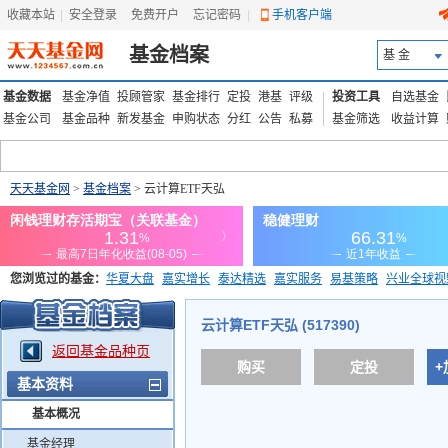
收藏本站
|
安全登录
|
免费开户
忘记密码
|
手机客户端
基金档案
基 金
基金数据
基金净值
投顾管家
基金排行
定投
港基
评级
投资工具
自选基金
基金公司
基金品种
新发基金
申购状态
分红
公告
私募
基金筛选
收益计算
天天基金网
>
基金档案
> 云计算ETF天弘
您浏览过的基金：
华夏大盘
嘉实增长
泰达精选
嘉实服务
易基策略
兴业全球视
添富优势
华安宏利
上证180价值ETF
上投优势
信诚蓝筹
云计算ETF天弘 (517390)
返回基金品种页
购买
定投
+
基本资料
基本概况
基金经理