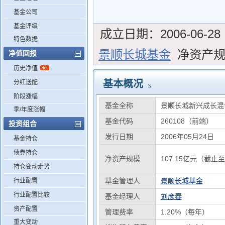
基金公司
基金评级
成立日期：
2006-06-28
特色数据
景顺长城基金
净资产
净值回报
历史净值
基本概况
分红送配
阶段涨幅
基金全称
景顺长城新兴成长混
季/年度涨幅
基金代码
260108（前端）
投资组合
发行日期
2006年05月24日
基金持仓
债券持仓
净资产规模
107.15亿元（截止至
持仓变动走势
基金管理人
景顺长城基金
行业配置
行业配置比较
基金经理人
刘彦春
资产配置
管理费率
1.20%（每年）
重大变动