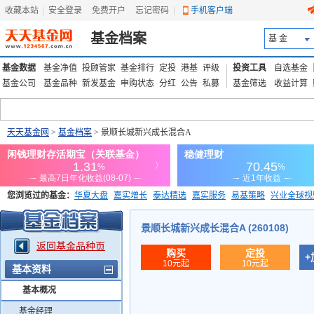
收藏本站
|
安全登录
|
免费开户
忘记密码
|
手机客户端
基金档案
基 金
基金数据
基金净值
投顾管家
基金排行
定投
港基
评级
投资工具
自选基金
基金公司
基金品种
新发基金
申购状态
分红
公告
私募
基金筛选
收益计算
天天基金网
>
基金档案
> 景顺长城新兴成长混合A
您浏览过的基金：
华夏大盘
嘉实增长
泰达精选
嘉实服务
易基策略
兴业全球视
添富优势
华安宏利
上证180价值ETF
上投优势
信诚蓝筹
景顺长城新兴成长混合A (260108)
返回基金品种页
购买
定投
+
10元起
10元起
基本资料
基本概况
基金经理