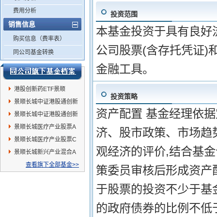
费用分析
投资范围
销售信息
本基金投资于具有良好
购买信息（费率表）
公司股票(含存托凭证
同公司基金转换
金融工具。
港股创新药ETF景顺
投资策略
景顺长城中证港股通创新
资产配置 基金经理依
药ETF联接A
景顺长城中证港股通创新
药ETF联接C
景顺长城医疗产业股票A
济、股市政策、市场趋势
景顺长城医疗产业股票C
观经济的评价,结合基
景顺长城新兴产业混合A
查看旗下全部基金>>
策委员审核后形成资产
于股票的投资不少于基金
的政府债券的比例不低