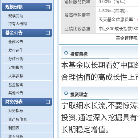
销售服务费率
0.00%（每年）
规模份额
1.50%（前端）
最高申购费率
规模变动
天天基金优惠费率：
持有人结构
业绩比较基准
中证800成长指数*8
基金公告
基金管理费
全部公告
发行运作
投资目标
分红公告
本基金以长期看好中国
定期报告
合理估值的高成长性上
人事调整
基金销售
其他公告
投资理念
财务报表
宁取细水长流,不要惊
财务指标
投资,通过深入挖掘具
资产负债表
长期稳定增值。
利润表
收入分析