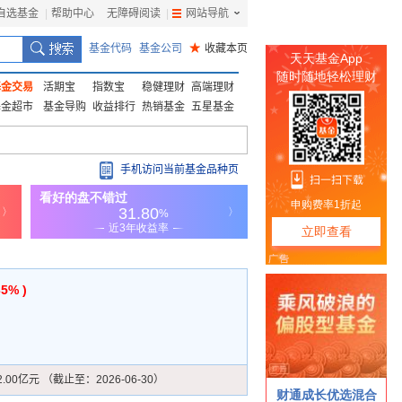
自选基金
|
帮助中心
无障碍阅读
|
网站导航
|
基金代码
基金公司
★
收藏本页
基金交易
活期宝
指数宝
稳健理财
高端理财
基金超市
基金导购
收益排行
热销基金
五星基金
手机访问当前基金品种页
35% )
2.00亿元 （截止至：2026-06-30）