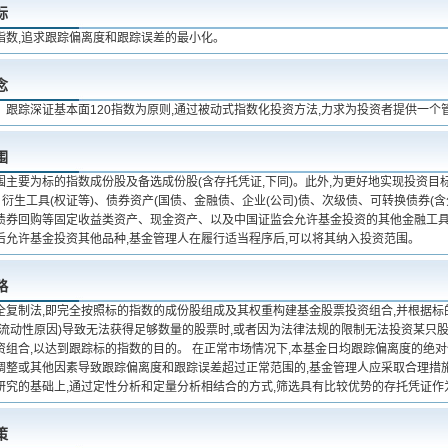
标
指数,追求跟踪偏离度和跟踪误差的最小化。
念
、跟踪深证基本面120指数为原则,通过被动式指数化投资方法,力求为投资者提供一
围
围主要为标的指数成份股及备选成份股(含存托凭证,下同)。此外,为更好地实现投资目
、衍生工具(权证等)、债券资产(国债、金融债、企业(公司)债、次级债、可转换债券(
债券回购等固定收益类资产、现金资产、以及中国证监会允许基金投资的其他金融工具(
后允许基金投资其他品种,基金管理人在履行适当程序后,可以将其纳入投资范围。
略
全复制法,即完全按照标的指数的成份股组成及其权重构建基金股票投资组合,并根据
如流动性原因)导致无法获得足够数量的股票时,或者因为法律法规的限制无法投资某只
组合,以达到跟踪标的指数的目的。 在正常市场情况下,本基金日均跟踪偏离度的绝对值
调整或其他因素导致跟踪偏离度和跟踪误差超过正常范围的,基金管理人应采取合理措施
研究的基础上,通过定性分析和定量分析相结合的方式,筛选具有比较优势的存托凭证作
策