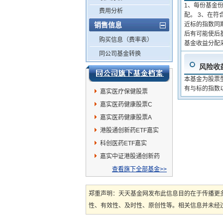
1、每份基金
费用分析
配。 3、在
销售信息
近标的指数同期
后有可能使后
购买信息（费率表）
基金收益分配
同公司基金转换
风险收
本基金为股票
有与标的指数
嘉实医疗保健股票
嘉实医药健康股票C
嘉实医药健康股票A
港股通创新药ETF嘉实
科创医药ETF嘉实
嘉实中证港股通创新药
ETF发起联接C
查看旗下全部基金>>
郑重声明：天天基金网发布此信息目的在于传播更
性、有效性、及时性、原创性等。相关信息并未经过