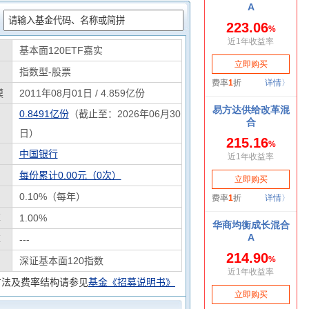
：
基本面120ETF嘉实
指数型-股票
模
2011年08月01日 / 4.859亿份
0.8491亿份
（截止至：2026年06月30
日）
中国银行
每份累计0.00元（0次）
0.10%（每年）
率
1.00%
率
---
深证基本面120指数
方法及费率结构请参见
基金《招募说明书》