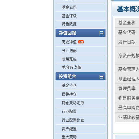
基金公司
基本概
基金评级
基金全称
特色数据
基金代码
净值回报
发行日期
历史净值
分红送配
净资产规
阶段涨幅
季/年度涨幅
基金管理
投资组合
基金经理
基金持仓
管理费率
债券持仓
销售服务
持仓变动走势
最高申购
行业配置
业绩比较
行业配置比较
资产配置
重大变动