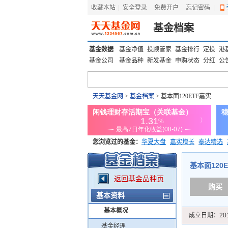
收藏本站
|
安全登录
|
免费开户
忘记密码
|
基金档案
基金数据
基金净值
投顾管家
基金排行
定投
港
基金公司
基金品种
新发基金
申购状态
分红
公
天天基金网
>
基金档案
> 基本面120ETF嘉实
您浏览过的基金：
华夏大盘
嘉实增长
泰达精选
添富优势
华安宏利
上证180价值ETF
上投优势
基本面120ET
返回基金品种页
购买
基本资料
基本概况
成立日期：
20
基金经理