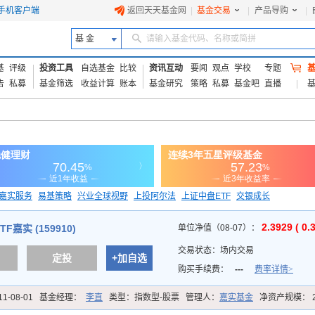
手机客户端
返回天天基金网
|
基金交易
|
产品导购
|
基 金
请输入基金代码、名称或简拼
基
评级
投资工具
自选基金
比较
资讯互动
要闻
观点
学校
专题
告
私募
基金筛选
收益计算
账本
基金研究
策略
私募
基金吧
直播
嘉实服务
易基策略
兴业全球视野
上投阿尔法
上证中盘ETF
交银成长
信诚蓝筹
2.3929 ( 0.
F嘉实 (159910)
单位净值（08-07）：
交易状态：
场内交易
定投
+加自选
购买手续费：
---
费率详情>
11-08-01
基金经理：
李直
类型：
指数型-股票
管理人：
嘉实基金
净资产规模：