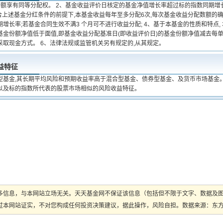
份额享有同等分配权。 2、基金收益评价日核定的基金净值增长率超过标的指数同期增
符合上述基金分红条件的前提下,本基金收益每年至多分配6次,每次基金收益分配数额的
增长率;若基金合同生效不满3 个月可不进行收益分配; 4、基于本基金的性质和特点
基金份额净值低于面值,即基金收益分配基准日(即收益评价日)的基金份额净值减去每单
采取现金方式。 6、法律法规或监管机关另有规定的,从其规定。
益特征
型基金,其长期平均风险和预期收益率高于混合型基金、债券型基金、及货币市场基金。
以及标的指数所代表的股票市场相似的风险收益特征。
多信息，与本网站立场无关。天天基金网不保证该信息（包括但不限于文字、数据及
本网站证实，不对您构成任何投资决策建议，据此操作，风险自担。数据来源：东方财富