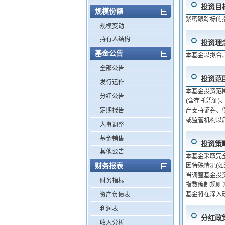
投资目
规模份额
紧密跟踪标的
规模变动
持有人结构
投资理
基金公告
本基金以拟合
全部公告
投资范
发行运作
本基金投资范
分红公告
(含存托凭证)
定期报告
产支持证券、
或监管机构以
人事调整
基金销售
投资策
其他公告
本基金采取完
财务报表
因特殊情况(
当调整基金投资
财务指标
指数编制规则
基金将在深入
资产负债表
利润表
分红政
收入分析