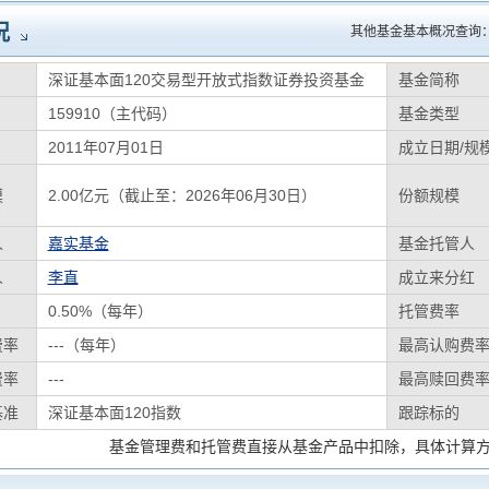
况
其他基金基本概况查询
深证基本面120交易型开放式指数证券投资基金
基金简称
159910（主代码）
基金类型
2011年07月01日
成立日期/规
模
2.00亿元（截止至：2026年06月30日）
份额规模
人
嘉实基金
基金托管人
人
李直
成立来分红
0.50%（每年）
托管费率
费率
---（每年）
最高认购费
费率
---
最高赎回费
基准
深证基本面120指数
跟踪标的
基金管理费和托管费直接从基金产品中扣除，具体计算