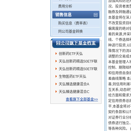
加强风险防范
费用分析
况、投资者类
融券及转融通
销售信息
本基金将在深
不改变投资目
购买信息（费率表）
偏离度的绝对
同公司基金转换
差的来源,并
线、个券选择
种进行投资,
殊情况下的流
创新药ETF天弘
调整的交易成
天弘创新药精选50ETF联
本基金管理人
控制、期限结
接C
天弘创新药精选50ETF联
和信用债自身
接A
生物医药ETF天弘
差曲线策略 
天弘臻选健康混合A
善,则信用利
互关系,动态
天弘臻选健康混合C
给方面和需求
查看旗下全部基金>>
定信用债券总
平,本基金将
契约条款和公
对证券行业分
债券进行独立
等各种风险。