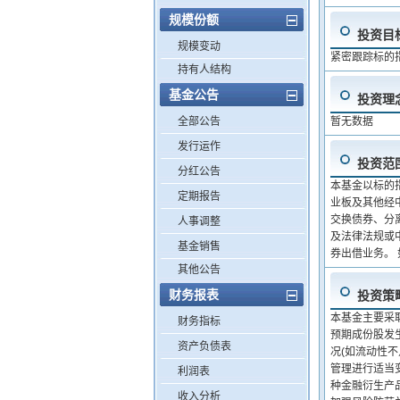
规模份额
投资目
规模变动
紧密跟踪标的
持有人结构
基金公告
投资理
全部公告
暂无数据
发行运作
投资范
分红公告
本基金以标的
定期报告
业板及其他经
交换债券、分
人事调整
及法律法规或
基金销售
券出借业务。
其他公告
财务报表
投资策
本基金主要采
财务指标
预期成份股发
资产负债表
况(如流动性
管理进行适当
利润表
种金融衍生产
收入分析