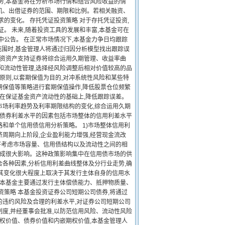
务,本基金将在分析市场行情和组合风险收益的情
机、出借证券的范围、期限和比例。若相关融资、
的变化。 存托凭证投资策略 对于存托凭证投资,
。 未来,随着投资工具的发展和丰富,本基金可在
中公告。 在正常市场情况下,本基金力争日均跟踪
范围时,基金管理人将通过归因分析模型找出跟踪误
投资资产支持证券将综合运用久期管理、收益率曲
和流动性管理,选择经风险调整后相对价值较高的品
原则,以套期保值为目的,对冲系统性风险和某些特
期保值等策略进行套期保值操作,降低股票仓位频繁
是在保证基金资产流动性的基础上,降低跟踪误差。
市场利率趋势及利率期限结构的变化,综合运用久期
用债券利差水平的因素包括市场整体的信用利差水平
和单个信用债信用分析策略。 1)市场整体信用利
周期向上阶段,企业盈利能力增强,经营现金流改
也将考虑市场容量、信用债结构以及流动性之间的相
造成很大影响。这种政策影响集中在信用债市场的供
各种因素,分析信用利差曲线整体及分行业走势,确
及其变化很大程度上取决于其发行主体自身的信用水
。本基金主要通过发行主体偿债能力、抵押物质量、
资策略 本基金投资证券公司短期公司债券,将通过
的违约风险及合理的利差水平,对证券公司短期公司
度,并经董事会批准,以防范信用风险、流动性风险
股权价值、债券价值和内嵌期权价值,本基金管理人