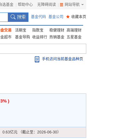
自选基金
|
帮助中心
无障碍阅读
|
网站导航
|
基金代码
基金公司
★
收藏本页
基金交易
活期宝
指数宝
稳健理财
高端理财
基金超市
基金导购
收益排行
热销基金
五星基金
手机访问当前基金品种页
03% )
：
0.63亿元 （截止至：2026-06-30）