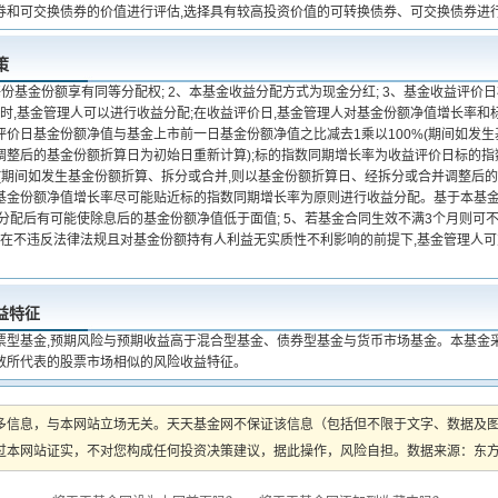
券和可交换债券的价值进行评估,选择具有较高投资价值的可转换债券、可交换债券进
策
每份基金份额享有同等分配权; 2、本基金收益分配方式为现金分红; 3、基金收益评
上时,基金管理人可以进行收益分配;在收益评价日,基金管理人对基金份额净值增长率和
评价日基金份额净值与基金上市前一日基金份额净值之比减去1乘以100%(期间如发
调整后的基金份额折算日为初始日重新计算);标的指数同期增长率为收益评价日标的
%(期间如发生基金份额折算、拆分或合并,则以基金份额折算日、经拆分或合并调整后的
基金份额净值增长率尽可能贴近标的指数同期增长率为原则进行收益分配。基于本基金
分配后有可能使除息后的基金份额净值低于面值; 5、若基金合同生效不满3个月则可不
。 在不违反法律法规且对基金份额持有人利益无实质性不利影响的前提下,基金管理人
益特征
票型基金,预期风险与预期收益高于混合型基金、债券型基金与货币市场基金。本基金
数所代表的股票市场相似的风险收益特征。
多信息，与本网站立场无关。天天基金网不保证该信息（包括但不限于文字、数据及
本网站证实，不对您构成任何投资决策建议，据此操作，风险自担。数据来源：东方财富