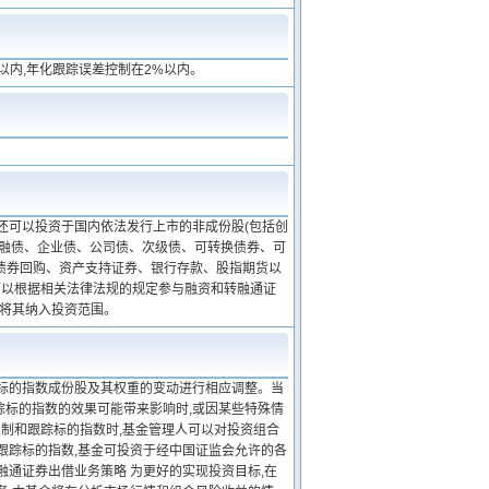
以内,年化跟踪误差控制在2%以内。
还可以投资于国内依法发行上市的非成份股(包括创
金融债、企业债、公司债、次级债、可转换债券、可
债券回购、资产支持证券、银行存款、股指期货以
可以根据相关法律法规的规定参与融资和转融通证
以将其纳入投资范围。
据标的指数成份股及其权重的变动进行相应调整。当
踪标的指数的效果可能带来影响时,或因某些特殊情
复制和跟踪标的指数时,基金管理人可以对投资组合
跟踪标的指数,基金可投资于经中国证监会允许的各
融通证券出借业务策略 为更好的实现投资目标,在