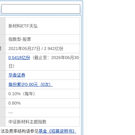
：
新材料ETF天弘
指数型-股票
模
2021年05月27日 / 2.942亿份
0.5418亿份
（截止至：2026年06月30
日）
华泰证券
每份累计0.00元（0次）
0.10%（每年）
率
0.80%
率
---
中证新材料主题指数
方法及费率结构请参见
基金《招募说明书》