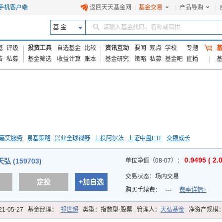
手机客户端
返回天天基金网
|
基金交易
|
产品导购
|
基 金
请输入基金代码、名称或简拼
基
评级
投资工具
自选基金
比较
资讯互动
要闻
观点
学校
专题
告
私募
基金筛选
收益计算
账本
基金研究
策略
私募
基金吧
直播
嘉实服务
易基策略
兴业全球视野
上投阿尔法
上证中盘ETF
交银成长
信诚蓝筹
0.9495 ( 2.
 (159703)
单位净值（08-07）：
交易状态：
场内交易
定投
+加自选
购买手续费：
---
费率详情>
21-05-27
基金经理：
祁世超
类型：
指数型-股票
管理人：
天弘基金
净资产规模