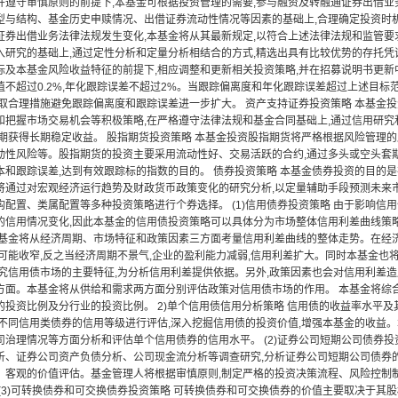
并遵守审慎原则的前提下,本基金可根据投资管理的需要,参与融资及转融通证券出借业
型与结构、基金历史申赎情况、出借证券流动性情况等因素的基础上,合理确定投资时
证券出借业务法律法规发生变化,本基金将从其最新规定,以符合上述法律法规和监管要求
入研究的基础上,通过定性分析和定量分析相结合的方式,精选出具有比较优势的存托凭证
标及本基金风险收益特征的前提下,相应调整和更新相关投资策略,并在招募说明书更新
值不超过0.2%,年化跟踪误差不超过2%。当跟踪偏离度和年化跟踪误差超过上述目标
采取合理措施避免跟踪偏离度和跟踪误差进一步扩大。 资产支持证券投资策略 本基金
和把握市场交易机会等积极策略,在严格遵守法律法规和基金合同基础上,通过信用研究
以期获得长期稳定收益。 股指期货投资策略 本基金投资股指期货将严格根据风险管理的
动性风险等。股指期货的投资主要采用流动性好、交易活跃的合约,通过多头或空头套
本和跟踪误差,达到有效跟踪标的指数的目的。 债券投资策略 本基金债券投资的目的
将通过对宏观经济运行趋势及财政货币政策变化的研究分析,以定量辅助手段预测未来
构配置、类属配置等多种投资策略进行个券选择。 (1)信用债券投资策略 由于影响信
的信用情况变化,因此本基金的信用债投资策略可以具体分为市场整体信用利差曲线策略
本基金将从经济周期、市场特征和政策因素三方面考量信用利差曲线的整体走势。在经济
差可能收窄,反之当经济周期不景气,企业的盈利能力减弱,信用利差扩大。同时本基金
研究信用债市场的主要特征,为分析信用利差提供依据。另外,政策因素也会对信用利差
方面。本基金将从供给和需求两方面分别评估政策对信用债市场的作用。 本基金将综合
的投资比例及分行业的投资比例。 2)单个信用债信用分析策略 信用债的收益率水平
对不同信用类债券的信用等级进行评估,深入挖掘信用债的投资价值,增强本基金的收益
司治理情况等方面分析和评估单个信用债券的信用水平。 (2)证券公司短期公司债券投
析、证券公司资产负债分析、公司现金流分析等调查研究,分析证券公司短期公司债券
、客观的价值评估。基金管理人将根据审慎原则,制定严格的投资决策流程、风险控制制
 (3)可转换债券和可交换债券投资策略 可转换债券和可交换债券的价值主要取决于其