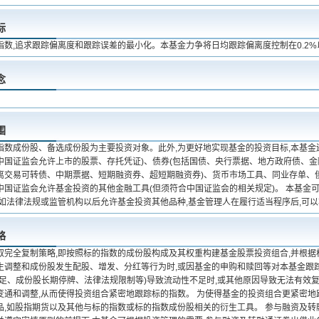
标
指数,追求跟踪偏离度和跟踪误差的最小化。本基金力争将日均跟踪偏离度控制在0.2%
念
围
指数成份股、备选成份股为主要投资对象。此外,为更好地实现基金的投资目标,本基金
中国证监会允许上市的股票、存托凭证)、债券(包括国债、央行票据、地方政府债、
离交易可转债、中期票据、短期融资券、超短期融资券)、货币市场工具、同业存单、
中国证监会允许基金投资的其他金融工具(但须符合中国证监会的相关规定)。 本基金
 如法律法规或监管机构以后允许基金投资其他品种,基金管理人在履行适当程序后,可
略
取完全复制策略,即按照标的指数的成份股构成及其权重构建基金股票投资组合,并根
生调整和成份股发生配股、增发、分红等行为时,或因基金的申购和赎回等对本基金跟
不足、成份股长期停牌、法律法规限制等)导致流动性不足时,或其他原因导致无法有效
变通和调整,从而使得投资组合紧密地跟踪标的指数。 为使得基金的投资组合更紧密地
品,如股指期货以及其他与标的指数或标的指数成份股相关的衍生工具。 参与融资及转