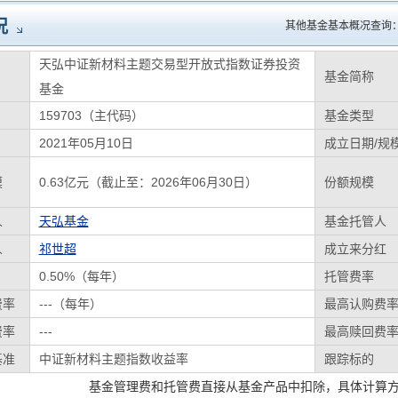
况
其他基金基本概况查询
天弘中证新材料主题交易型开放式指数证券投资
基金简称
基金
159703（主代码）
基金类型
2021年05月10日
成立日期/规
模
0.63亿元（截止至：2026年06月30日）
份额规模
人
天弘基金
基金托管人
人
祁世超
成立来分红
0.50%（每年）
托管费率
费率
---（每年）
最高认购费
费率
---
最高赎回费
基准
中证新材料主题指数收益率
跟踪标的
基金管理费和托管费直接从基金产品中扣除，具体计算