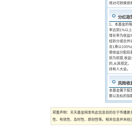
将对可转换债
分红政
1、本基金的
率达到1%以
增长率为收益
经拆分或合并
去1乘以100
使收益分配后
损为前提,收益
的,从其规定
持有人大会。
风险收
本基金属于股
数以及标的指
郑重声明：天天基金网发布此信息目的在于传播更
性、有效性、及时性、原创性等。相关信息并未经过