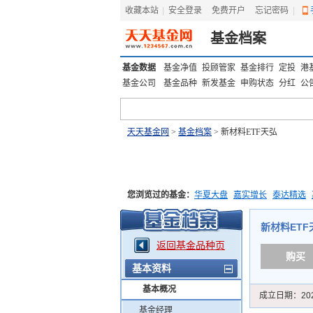
收藏本站
|
安全登录
|
免费开户
忘记密码
|
基金档案
基金数据
基金净值
投顾管家
基金排行
定投
港
基金公司
基金品种
新发基金
申购状态
分红
公
天天基金网
>
基金档案
> 新材料ETF天弘
您浏览过的基金：
华夏大盘
嘉实增长
泰达精选
添富优势
华安宏利
上证180价值ETF
上投优势
新材料ETF天弘
返回基金品种页
购买
基本资料
基本概况
成立日期：
20
基金经理