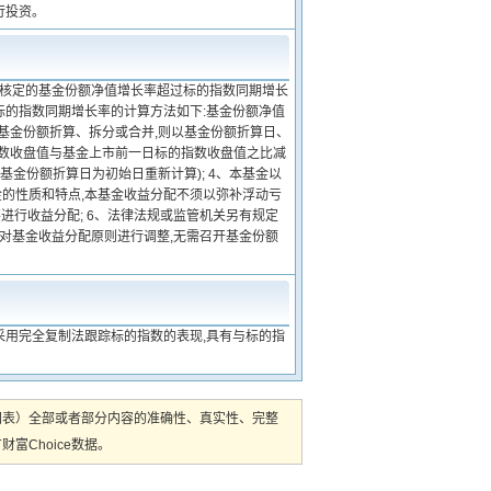
行投资。
价日核定的基金份额净值增长率超过标的指数同期增长
标的指数同期增长率的计算方法如下:基金份额净值
生基金份额折算、拆分或合并,则以基金份额折算日、
指数收盘值与基金上市前一日标的指数收盘值之比减
基金份额折算日为初始日重新计算); 4、本基金以
的性质和特点,本基金收益分配不须以弥补浮动亏
进行收益分配; 6、法律法规或监管机关另有规定
可对基金收益分配原则进行调整,无需召开基金份额
采用完全复制法跟踪标的指数的表现,具有与标的指
图表）全部或者部分内容的准确性、真实性、完整
Choice数据。