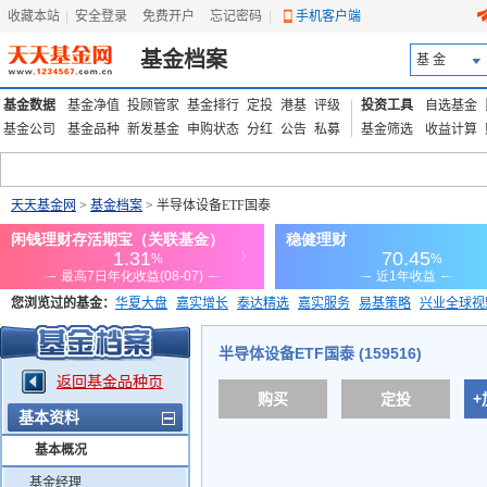
收藏本站
|
安全登录
|
免费开户
忘记密码
|
手机客户端
基金档案
基 金
基金数据
基金净值
投顾管家
基金排行
定投
港基
评级
投资工具
自选基金
基金公司
基金品种
新发基金
申购状态
分红
公告
私募
基金筛选
收益计算
天天基金网
>
基金档案
> 半导体设备ETF国泰
您浏览过的基金：
华夏大盘
嘉实增长
泰达精选
嘉实服务
易基策略
兴业全球视
添富优势
华安宏利
上证180价值ETF
上投优势
信诚蓝筹
半导体设备ETF国泰 (159516)
返回基金品种页
购买
定投
+
基本资料
基本概况
基金经理