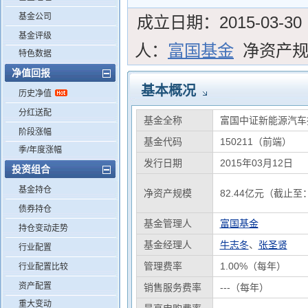
基金公司
成立日期：
2015-03-30
基金评级
人：
富国基金
净资产
特色数据
净值回报
基本概况
历史净值
分红送配
基金全称
富国中证新能源汽车
阶段涨幅
基金代码
150211（前端）
季/年度涨幅
发行日期
2015年03月12日
投资组合
基金持仓
净资产规模
82.44亿元（截止至：
债券持仓
基金管理人
富国基金
持仓变动走势
基金经理人
牛志冬
、
张圣贤
行业配置
管理费率
1.00%（每年）
行业配置比较
资产配置
销售服务费率
---（每年）
重大变动