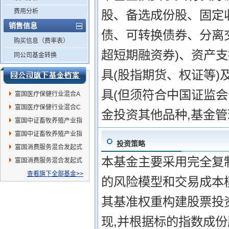
费用分析
股、备选成份股、固定
销售信息
债、可转换债券、分离
购买信息（费率表）
超短期融资券)、资产
同公司基金转换
具(股指期货、权证等
具(但须符合中国证监会
富国医疗保健行业混合A
富国医疗保健行业混合C
金投资其他品种,基金
富国中证畜牧养殖产业指
数发起式A
富国中证畜牧养殖产业指
投资策略
数发起式C
富国消费服务混合发起式
本基金主要采用完全复
A
富国消费服务混合发起式
C
查看旗下全部基金>>
的风险模型和交易成本
其基准权重构建股票投
现,并根据标的指数成