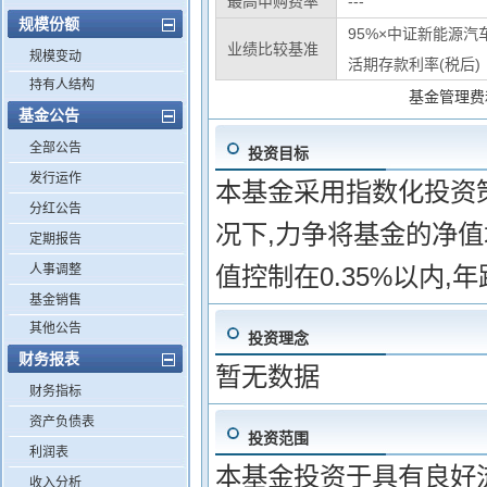
最高申购费率
---
规模份额
95%×中证新能源汽
业绩比较基准
规模变动
活期存款利率(税后)
持有人结构
基金管理费
基金公告
全部公告
投资目标
发行运作
本基金采用指数化投资
分红公告
况下,力争将基金的净
定期报告
人事调整
值控制在0.35%以内,
基金销售
其他公告
投资理念
财务报表
暂无数据
财务指标
资产负债表
投资范围
利润表
本基金投资于具有良好
收入分析