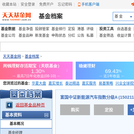
收藏本站
|
安全登录
|
免费开户
忘记密码
|
手机客户端
基金档案
基 金
基金数据
基金净值
投顾管家
基金排行
定投
港基
评级
投资工具
自选基金
基金公司
基金品种
新发基金
申购状态
分红
公告
私募
基金筛选
收益计算
天天基金网
>
基金档案
>
您浏览过的基金：
华夏大盘
嘉实增长
泰达精选
嘉实服务
易基策略
兴业全球视
添富优势
华安宏利
上证180价值ETF
上投优势
信诚蓝筹
富国中证新能源汽车指数分级A (150211
返回基金品种页
购买
定投
+
基本资料
基本概况
基金经理