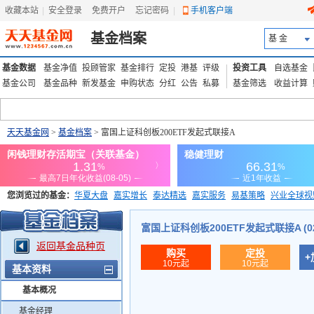
收藏本站
|
安全登录
|
免费开户
忘记密码
|
手机客户端
基金档案
基 金
基金数据
基金净值
投顾管家
基金排行
定投
港基
评级
投资工具
自选基金
基金公司
基金品种
新发基金
申购状态
分红
公告
私募
基金筛选
收益计算
天天基金网
>
基金档案
> 富国上证科创板200ETF发起式联接A
您浏览过的基金：
华夏大盘
嘉实增长
泰达精选
嘉实服务
易基策略
兴业全球视
添富优势
华安宏利
上证180价值ETF
上投优势
信诚蓝筹
富国上证科创板200ETF发起式联接A (02
返回基金品种页
购买
定投
+
10元起
10元起
基本资料
基本概况
基金经理