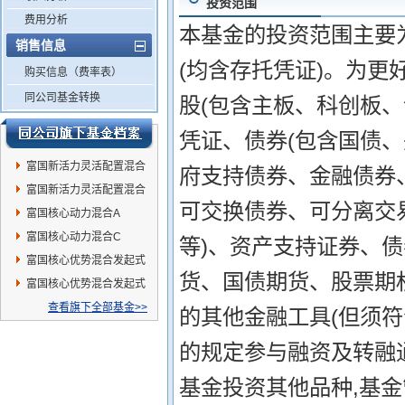
投资范围
费用分析
本基金的投资范围主要
销售信息
(均含存托凭证)。为更
购买信息（费率表）
同公司基金转换
股(包含主板、科创板
凭证、债券(包含国债
富国新活力灵活配置混合
府支持债券、金融债券
A
富国新活力灵活配置混合
可交换债券、可分离交
C
富国核心动力混合A
富国核心动力混合C
等)、资产支持证券、
富国核心优势混合发起式
货、国债期货、股票期
A
富国核心优势混合发起式
C
查看旗下全部基金>>
的其他金融工具(但须符
的规定参与融资及转融
基金投资其他品种,基