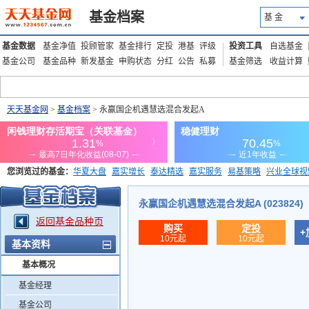
基金档案
基 金
基金数据
基金净值
投顾管家
基金排行
定投
港基
评级
投资工具
自选基金
基金公司
基金品种
新发基金
申购状态
分红
公告
私募
基金筛选
收益计算
天天基金网
>
基金档案
> 永赢国企机遇慧选混合发起A
您浏览过的基金：
华夏大盘
嘉实增长
泰达精选
嘉实服务
易基策略
兴业全球视
添富优势
华安宏利
上证180价值ETF
上投优势
信诚蓝筹
永赢国企机遇慧选混合发起A (023824)
返回基金品种页
购买
定投
+
10元起
10元起
基本资料
基本概况
基金经理
基金公司