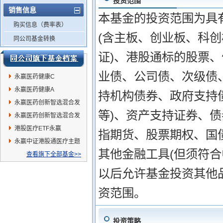
投资范围
销售信息
本基金的投资范围为具
购买信息（费率表）
(含主板、创业板、科
同公司基金转换
证)、港股通标的股票
业债、公司债、次级债
永赢医药健康C
永赢医药健康A
持机构债券、政府支持
永赢医药创新智选混合发
等)、资产支持证券、
起A
永赢医药创新智选混合发
起C
港股医疗ETF永赢
指期货、股票期权、国
永赢中证港股通医疗主题
其他金融工具(但须符合
ETF发起联接C
查看旗下全部基金>>
以后允许基金投资其他
资范围。
投资策略