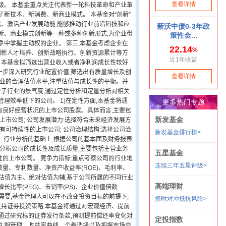
级。 本基金重点关注代表新一轮科技革命和产业革
新技术、新消费、新商业模式。 本基金对“创新”
化、激活产业发展动能,能够推动行业前沿科技和应
新、商业模式创新等一种或多种创新形式,为企业带
争中掌握主动权的企业。 第三,本基金考虑企业在
在创新人才培养、创新战略执行、创新资源累计等方
略 本基金拟筛选出营业收入或者净利润成长性较好
一步深入研究行业配置价值,筛选出有质量增长及创
行业的合理估值水平,注重估值与成长性的平衡。并
分子行业的景气度,通过定性分析和定量分析对相关
理效率低下的公司。 1)在定性方面,本基金将通
有良好经营状况的上市公司股票。具体而言,主要包
上市公司; 公司发展潜力:选择符合未来经济发展方
有可持续性的上市公司; 公司治理结构:选择公司治
、行业分析的基础上,根据公司的基本面及财务报表
点分析公司的成长性及成长质量,主要包括主营业务
的上市公司。 竞争力指标:重点考察公司的行业地
量、专利数量、净资产收益率(ROE)、毛利率、
相对估值为主、绝对估值为辅,基于公司所属的不同行业
长比率(PEG)、市销率(PS)、企业价值倍数
作的需要,基金管理人可以在不改变投资目标的前提下,
支持证券投资策略 本基金将通过对宏观经济、提前
通过研究标的证券发行条款,预测提前偿还率变化对
用久期管理、收益率曲线、个券选择以及把握市场交