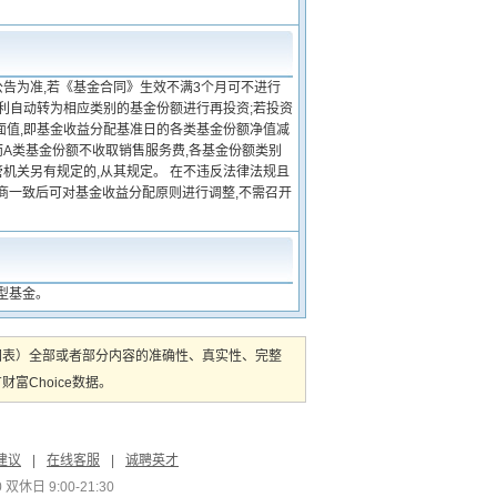
公告为准,若《基金合同》生效不满3个月可不进行
红利自动转为相应类别的基金份额进行再投资;若投资
面值,即基金收益分配基准日的各类基金份额净值减
而A类基金份额不收取销售服务费,各基金份额类别
机关另有规定的,从其规定。 在不违反法律法规且
商一致后可对基金收益分配原则进行调整,不需召开
型基金。
图表）全部或者部分内容的准确性、真实性、完整
Choice数据。
建议
|
在线客服
|
诚聘英才
双休日 9:00-21:30