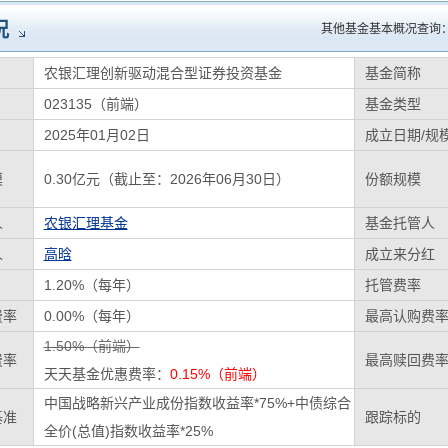
况
其他基金基本概况查询
农银汇理创新驱动混合型证券投资基金
基金简称
023135（前端）
基金类型
2025年01月02日
成立日期/规
模
0.30亿元（截止至：2026年06月30日）
份额规模
人
农银汇理基金
基金托管人
人
高晗
成立来分红
1.20%（每年）
托管费率
费率
0.00%（每年）
最高认购费
1.50%（前端）
费率
最高赎回费
天天基金优惠费率：
0.15%（前端）
中国战略新兴产业成份指数收益率*75%+中债综合
基准
跟踪标的
全价(总值)指数收益率*25%