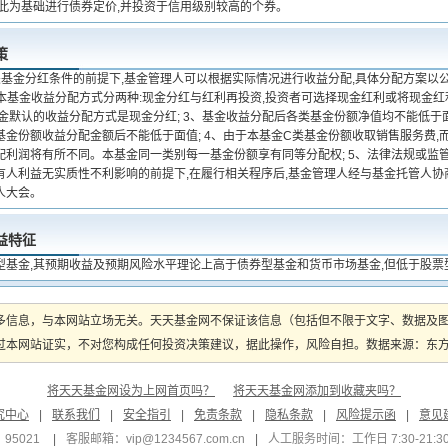
以此为基础进行债券定价,并投资于信用级别较高的个券。
策
关基金分红条件的前提下,基金管理人可以根据实际情况进行收益分配,具体分配方案以
2、本基金收益分配方式分两种:现金分红与红利再投资,投资者可选择现金红利或将现金
基金默认的收益分配方式是现金分红; 3、基金收益分配后各类基金份额净值均不能低于
基金份额收益分配金额后不能低于面值; 4、由于本基金C类基金份额收取销售服务费,
配利润将有所不同。本基金同一类别每一基金份额享有同等分配权; 5、法律法规或监管
有人利益无实质性不利影响的前提下,在履行相关程序后,基金管理人经与基金托管人协
人大会。
益特征
型基金,其预期收益及预期风险水平理论上高于债券型基金和货币市场基金,但低于股票
多信息，与本网站立场无关。天天基金网不保证该信息（包括但不限于文字、数据及
本网站证实，不对您构成任何投资决策建议，据此操作，风险自担。数据来源：东方财富
将天天基金网设为上网首页吗？
将天天基金网添加到收藏夹吗？
究中心
|
联系我们
|
安全指引
|
免责条款
|
隐私条款
|
风险提示函
|
意见
95021
|
客服邮箱：
vip@1234567.com.cn
|
人工服务时间：工作日 7:30-21:30 