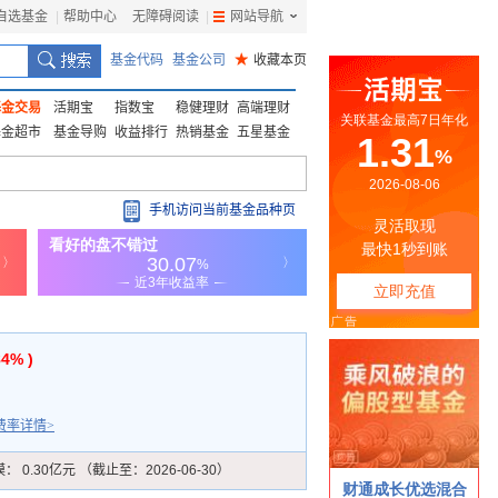
自选基金
|
帮助中心
无障碍阅读
|
网站导航
|
基金代码
基金公司
★
收藏本页
基金交易
活期宝
指数宝
稳健理财
高端理财
基金超市
基金导购
收益排行
热销基金
五星基金
手机访问当前基金品种页
84% )
费率详情>
模：
0.30亿元 （截止至：2026-06-30）