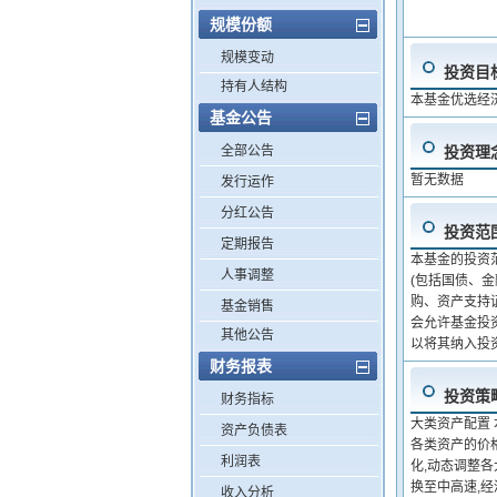
规模份额
规模变动
投资目
持有人结构
本基金优选经
基金公告
全部公告
投资理
暂无数据
发行运作
分红公告
投资范
定期报告
本基金的投资
人事调整
(包括国债、
购、资产支持
基金销售
会允许基金投
其他公告
以将其纳入投
财务报表
投资策
财务指标
大类资产配置
资产负债表
各类资产的价
利润表
化,动态调整各
换至中高速,
收入分析