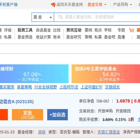
手机客户端
返回天天基金网
|
基金交易
|
产品导购
|
基 金
请输入基金代码、名称或简拼
基
评级
投资工具
自选基金
比较
资讯互动
要闻
观点
学校
专题
告
私募
基金筛选
收益计算
账本
基金研究
策略
私募
基金吧
直播
嘉实服务
易基策略
兴业全球视野
上投阿尔法
上证中盘ETF
交银成长
信诚蓝筹
1.6878 ( 0.
合A (023135)
单位净值（08-06）：
交易状态：
开放申购
开放赎回
定投
+加自选
100元起
购买手续费：
1.50%
0.15%
1
折
25-01-23
基金经理：
高晗
类型：
混合型-偏股
管理人：
农银汇理基金
净资产规