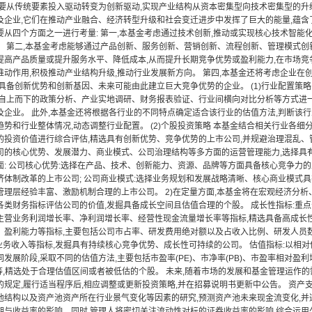
需要从传统要素投入驱动转变为创新驱动,实现产业结构从资本密集型向技术密集型的升
及企业,它们在推动产业融合、经济转型升级和社会变迁进步中发挥了巨大的能量,蕴含了
要从四个方面之一进行考量: 第一,本基金考虑通过技术创新,推动或实现核心技术智能
。 第二,本基金考虑能够通过产品创新、服务创新、营销创新、流程创新、管理模式创
提高产品质量或提升服务水平、降低成本,从而提升长期竞争优势或盈利能力,在市场竞
推动作用,积极推动产业结构升级,推动行业发展新方向。 第四,本基金还将考虑企业
择具备创新优势和创新基因、未来可能由此建立巨大竞争优势的企业。 (1)行业配置策
用自上而下的政策分析、产业实地调研、财务报表验证、行业间横向对比分析等方式进
及企业。 此外,本基金还将根据各行业的不同特点确定适合该行业的估值方法,判断该
势和行业整体情况,动态调整行业配置。 (2)个股投资策略 本基金结合相关行业各细
的投资价值进行综合评估,精选具有创新优势、竞争优势的上市公司,并规避治理混乱、管
司的核心优势、发展潜力、商业模式、公司治理结构等多方面的运营管理能力,选择具
面: 公司核心优势:选择在产品、技术、创新能力、资源、品牌等方面具备核心竞争力的
济体制改革的上市公司; 公司商业模式:选择业务规划和发展战略清晰、核心商业模式具
管理层经验丰富、激励机制合理的上市公司。 2)在定量方面,本基金将在宏观经济分析
各类财务指标评估公司的价值,发掘具备成长空间且估值合理的个股。 成长性指标:重
主营业务利润增长率、净利润增长率、经营性现金流量增长率等指标,精选具备高成长性
、盈利能力等指标,主要包括公司市占率、研发费用绝对额以及占收入比例、研发人员数
主营业务收入等指标,发掘具有持续核心竞争优势、成长性可持续的公司。 估值指标:以
发展阶段,采取不同的估值方法,主要包括市盈率(PE)、市净率(PB)、市盈率相对盈利增
TDA)等,精选处于合理估值区间或者被低估的个股。 未来,随着市场的发展和基金管理运
的规定,履行适当程序后,相应调整或更新投资策略,并在招募说明书更新中公告。 资产
池结构以及资产池资产所在行业景气变化等因素的研究,预测资产池未来现金流变化,并
期与收益率的影响。同时,管理人将密切关注流动性对标的证券收益率的影响,综合运