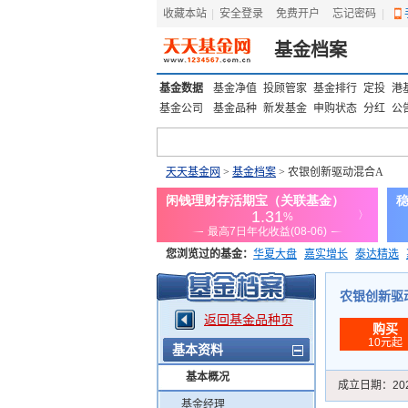
收藏本站
|
安全登录
|
免费开户
忘记密码
|
基金档案
基金数据
基金净值
投顾管家
基金排行
定投
港
基金公司
基金品种
新发基金
申购状态
分红
公
天天基金网
>
基金档案
> 农银创新驱动混合A
您浏览过的基金：
华夏大盘
嘉实增长
泰达精选
添富优势
华安宏利
上证180价值ETF
上投优势
农银创新驱动混
返回基金品种页
购买
10元起
基本资料
基本概况
成立日期：
20
基金经理