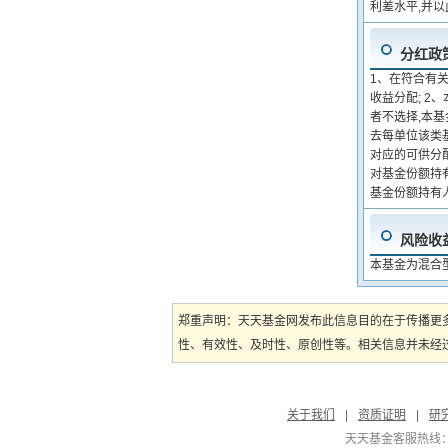
利差水平,并
分红政
1、在符合有
收益分配; 
者不选择,本
去每单位该类
对应的可供分
对基金份额持
基金份额持有
风险收
本基金为混合
郑重声明：天天基金网发布此信息目的在于传播更
性、有效性、及时性、原创性等。相关信息并未经过
关于我们
|
资质证明
|
研
天天基金客服热线：