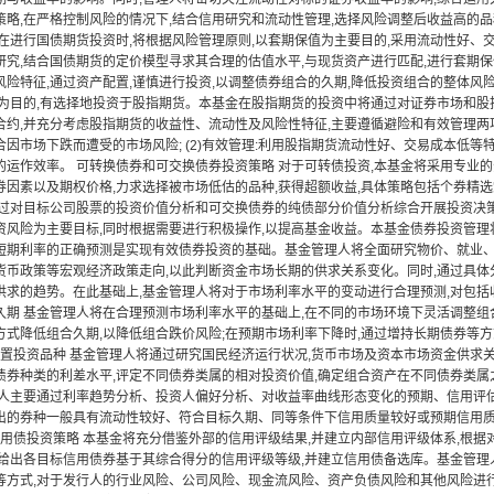
策略,在严格控制风险的情况下,结合信用研究和流动性管理,选择风险调整后收益高的品
金在进行国债期货投资时,将根据风险管理原则,以套期保值为主要目的,采用流动性好、
研究,结合国债期货的定价模型寻求其合理的估值水平,与现货资产进行匹配,进行套期
风险特征,通过资产配置,谨慎进行投资,以调整债券组合的久期,降低投资组合的整体风
值为目的,有选择地投资于股指期货。本基金在股指期货的投资中将通过对证券市场和股
约,并充分考虑股指期货的收益性、流动性及风险性特征,主要遵循避险和有效管理两项策略
因市场下跌而遭受的市场风险; (2)有效管理:利用股指期货流动性好、交易成本低等
的运作效率。 可转换债券和可交换债券投资策略 对于可转债投资,本基金将采用专业
券因素以及期权价格,力求选择被市场低估的品种,获得超额收益,具体策略包括个券精
通过对目标公司股票的投资价值分析和可交换债券的纯债部分价值分析综合开展投资决策
风险为主要目标,同时根据需要进行积极操作,以提高基金收益。本基金债券投资管理将主
短期利率的正确预测是实现有效债券投资的基础。基金管理人将全面研究物价、就业、
货币政策等宏观经济政策走向,以此判断资金市场长期的供求关系变化。同时,通过具体分
供求的趋势。在此基础上,基金管理人将对于市场利率水平的变动进行合理预测,对包括收
久期 基金管理人将在合理预测市场利率水平的基础上,在不同的市场环境下灵活调整组
方式降低组合久期,以降低组合跌价风险;在预期市场利率下降时,通过增持长期债券等
学配置投资品种 基金管理人将通过研究国民经济运行状况,货币市场及资本市场资金供求
券种类的利差水平,评定不同债券类属的相对投资价值,确定组合资产在不同债券类属之间
理人主要通过利率趋势分析、投资人偏好分析、对收益率曲线形态变化的预期、信用评
出的券种一般具有流动性较好、符合目标久期、同等条件下信用质量较好或预期信用
)信用债投资策略 本基金将充分借鉴外部的信用评级结果,并建立内部信用评级体系,根
,给出各目标信用债券基于其综合得分的信用评级等级,并建立信用债备选库。基金管理
等方式,对于发行人的行业风险、公司风险、现金流风险、资产负债风险和其他风险进