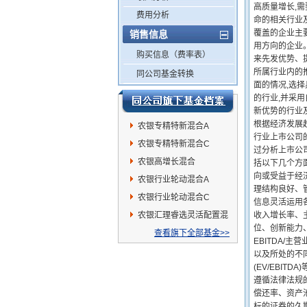
高质量增长,
费用分析
命的相关行业
覆盖的企业主
销售信息
用方向的企业
购买信息（费率表）
来先发优势、
所属行业内的
同公司基金转换
面的情况,选
的行业,并采
新优势的行业
根据经济发展趋
农银专精特新混合A
行业上市公司
农银专精特新混合C
过分析上市公
农银高增长混合
括以下几个方
向或受益于经
农银行业轮动混合A
理结构良好、
农银行业轮动混合C
信息灵活运用
农银汇理睿选灵活配置混
收入增长率、
位、创新能力
合
查看旗下全部基金>>
EBITDA/
以及所处的不同
(EV/EBI
遵循法律法规
偿还率、资产
标的证券的久