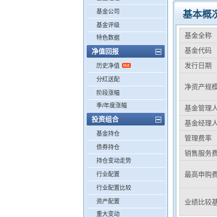
基金公司
基本概
基金评级
基金全称
特色数据
基金代码
净值回报
发行日期
历史净值
分红送配
净资产规
阶段涨幅
季/年度涨幅
基金管理
投资组合
基金经理
基金持仓
管理费率
债券持仓
销售服务
持仓变动走势
最高申购
行业配置
行业配置比较
资产配置
业绩比较
重大变动