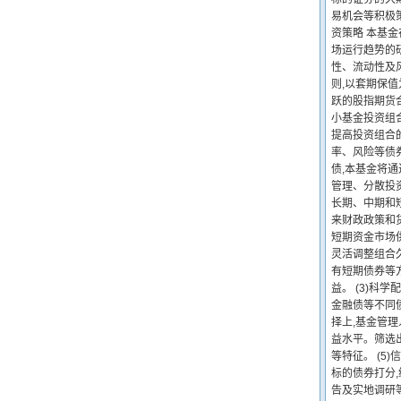
易机会等积极
资策略 本基
场运行趋势的
性、流动性及
则,以套期保
跃的股指期货合
小基金投资组合
提高投资组合
率、风险等债
债,本基金将
管理、分散投资
长期、中期和
来财政政策和
短期资金市场
灵活调整组合
有短期债券等
益。 (3)科
金融债等不同债
择上,基金管
益水平。筛选
等特征。 (5
标的债券打分
告及实地调研