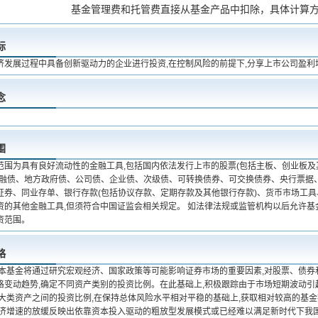
基金管理费和托管费直接从基金产品中扣除，具体计算
标
济发展过程中具备创新驱动力的企业进行投资,在控制风险的前提下,分享上市公司盈利
念
围
范围为具有良好流动性的金融工具,包括国内依法发行上市的股票(包括主板、创业板及
金融债、地方政府债、公司债、企业债、次级债、可转换债券、可交换债券、央行票据
证券、同业存单、银行存款(包括协议存款、定期存款及其他银行存款)、货币市场工具
资的其他金融工具,但须符合中国证监会相关规定。 如法律法规或监管机构以后允许基
资范围。
略
 本基金将通过研究宏观经济、国家政策等可能影响证券市场的重要因素,对股票、债券
格变动趋势,确定不同资产类别的投资比例。在此基础上,积极跟踪由于市场短期波动
大类资产之间的投资比例,在保持总体风险水平相对平稳的基础上,获取相对较高的基金
经济增速的放缓反映出依靠资本投入驱动的粗放型发展模式或已经难以满足新时代下我