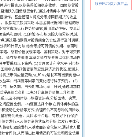
种进行投资,以期获得长期稳定收益。 国债期货投
交易活跃的国债期货合约,通过对债券市场和期货市
保值操作。基金管理人将充分考虑国债期货的收益
险。 股指期货投资策略 本基金将根据风险管理的原
指期货市场运行趋势的研究,采用流动性好、交易活
和原则: .(1)避险:在市场风险大幅累积时,减
特点,通过股指期货对投资组合的仓位进行及时调整,
的分析和计算方法,综合考虑可转债的久期、票面利
选策略、条款价值发现策略、套利策略。对于可交换
。 债券投资策略 本基金债券投资将以优化流动性
要采取以下策略: (1)合理预计利率水平 对市场
国际收支和政策变更等宏观经济运行状况,预测未
析货币供应量变动,M1和M2增长率等因素判断中
益率曲线斜度等因素的变化进行科学预判。 (2)
合的目标久期。当预期市场利率上升时,通过增加持
方式提高组合久期,以充分分享债券价格上升的收
关系,以及不同时期市场投资热点,分析国债、央票、
配置比例。 (4)谨慎选择个券 在具体券种的选
估和流动性分析等方式,合理评估不同券种的风险收
质量将得到改善、风险水平合理、有较好下行保护
据对债券发行人及债券资信状况的分析,给发行主体和
人将密切跟踪发行人基本面的变化情况,通过卖方报
行综合评价,从而得出信用债违约可能性和理论信用