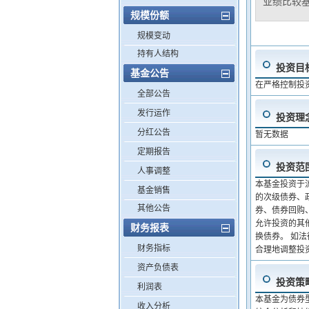
业绩比较
规模份额
规模变动
持有人结构
投资目
基金公告
在严格控制投
全部公告
发行运作
投资理
分红公告
暂无数据
定期报告
投资范
人事调整
本基金投资于
基金销售
的次级债券、
其他公告
券、债券回购
允许投资的其
财务报表
换债券。 如
财务指标
合理地调整投
资产负债表
投资策
利润表
本基金为债券
收入分析