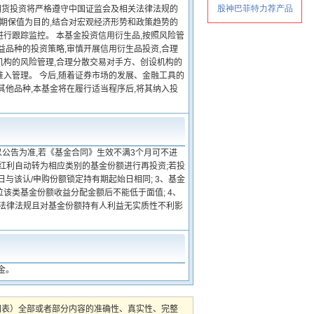
债期货投资将严格遵守中国证监会及相关法律法规的
套期保值为目的,结合对宏观经济形势和政策趋势的
行跟踪监控。 本基金投资信用衍生品,按照风险管
益品种的投资策略,审慎开展信用衍生品投资,合理
机构的风险管理,合理分散交易对手方、创设机构的
入管理。 今后,随着证券市场的发展、金融工具的
其他品种,本基金将在履行适当程序后,将其纳入投
以公告为准,若《基金合同》生效不满3个月可不进
金红利自动转为相应类别的基金份额进行再投资;若投
与该认/申购份额锁定持有期起始日相同; 3、基金
该类基金份额收益分配金额后不能低于面值; 4、
反法律法规且对基金份额持有人利益无实质性不利影
金。
图表）全部或者部分内容的准确性、真实性、完整