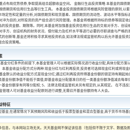
,重点布局优势债券,争取提高组合超额收益空间。 金融衍生品投资策略 本基金的国
用国债期货和信用衍生品等衍生工具。 本基金投资国债期货将根据风险管理的原则,以
市场定性和定量的分析,对国债期货和现货基差、国债期货的流动性、波动水平等指标进
险对冲为目的,对所投资的资产组合进行风险管理。本基金将根据所持标的债券等固定收
品的投资金额、期限等。同时,本基金将加强基金投资信用衍生品的交易对手方、创设
易对手方、创设机构的财务状况、偿付能力及杠杆水平等进行必要的尽职调查与严格的准
式的创新等,基金还将积极寻求其他投资机会,如法律法规或监管机构以后允许基金投资
组合投资策略。
策
关基金分红条件的前提下,本基金管理人可以根据实际情况进行收益分配,具体分配方案
 2、本基金收益分配方式分两种:现金分红与红利再投资,投资者可选择现金红利或将现
本基金默认的收益分配方式是现金分红;通过红利再投资所得基金份额的锁定持有期起始日
类基金份额净值不能低于面值,即基金收益分配基准日的任一类基金份额净值减去每单位
一基金份额享有同等分配权; 5、法律法规或监管机关另有规定的,从其规定。 在不违
基金管理人可对基金收益分配原则进行调整,无需召开基金份额持有人大会。
益特征
型基金,在通常情况下其预期风险和收益低于股票型基金和混合型基金,高于货币市场基
多信息，与本网站立场无关。天天基金网不保证该信息（包括但不限于文字、数据及