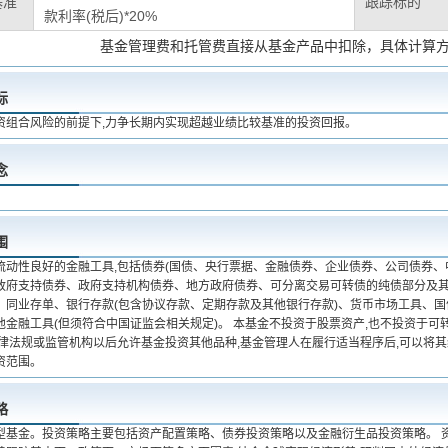
基准
跟踪标的
款利率(税后)*20%
基金管理费和托管费直接从基金产品中扣除，具体计算
标
资组合风险的前提下,力争长期内实现超越业绩比较基准的投资回报。
念
围
流动性良好的金融工具,包括债券(国债、央行票据、金融债券、企业债券、公司债券
政府支持债券、政府支持机构债券、地方政府债券、可分离交易可转债的纯债部分及其
、同业存单、银行存款(包含协议存款、定期存款及其他银行存款)、货币市场工具、国
他金融工具(但须符合中国证监会相关规定)。 本基金不投资于股票资产,也不投资于可
法律法规或监管机构以后允许基金投资其他品种,基金管理人在履行适当程序后,可以将
资范围。
略
型基金。投资策略主要包括资产配置策略、债券投资策略以及金融衍生品投资策略。 资产