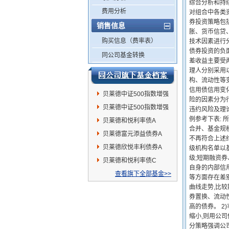
综合分析和持
费用分析
对组合中各类
券投资策略包括
销售信息
胀、货币信贷
购买信息（费率表）
技术因素进行
债券投资的负面
同公司基金转换
差收益主要受
理人分别采用
构、流动性等
信用债信用变
贝莱德中证500指数增强
险的因素分为
C
贝莱德中证500指数增强
违约风险及理论
例参考下表: 所
A
贝莱德和悦利率债A
合并、基金规
贝莱德富元添益债券A
不再符合上述
贝莱德欣悦丰利债券A
级机构名单以
级;短期融资
贝莱德和悦利率债C
自身的内部信
查看旗下全部基金>>
等方面存在差
曲线走势,比
券置换、流动
高的债券。 
缩小,则用公司
分策略强调公