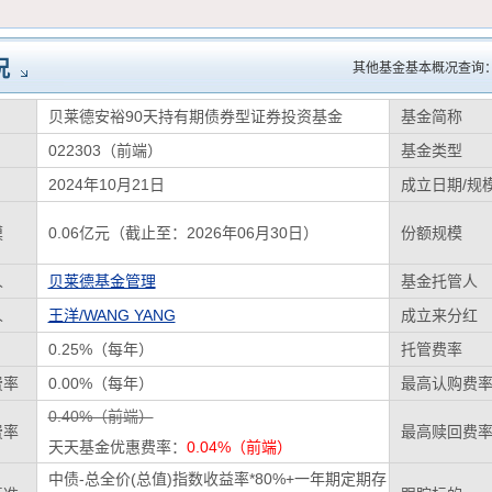
况
其他基金基本概况查询
贝莱德安裕90天持有期债券型证券投资基金
基金简称
022303（前端）
基金类型
2024年10月21日
成立日期/规
模
0.06亿元（截止至：2026年06月30日）
份额规模
人
贝莱德基金管理
基金托管人
人
王洋/WANG YANG
成立来分红
0.25%（每年）
托管费率
费率
0.00%（每年）
最高认购费
0.40%（前端）
费率
最高赎回费
天天基金优惠费率：
0.04%（前端）
中债-总全价(总值)指数收益率*80%+一年期定期存