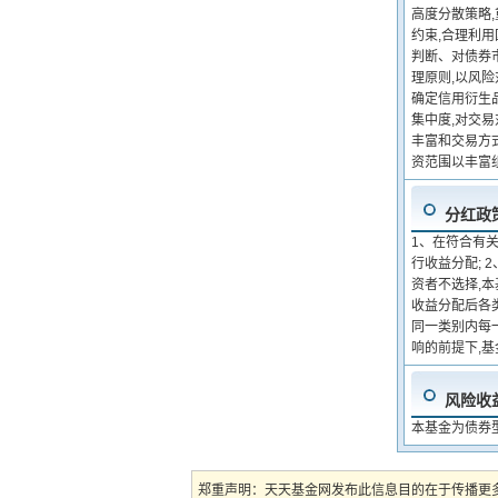
高度分散策略
约束,合理利
判断、对债券
理原则,以风
确定信用衍生
集中度,对交
丰富和交易方
资范围以丰富
分红政
1、在符合有
行收益分配;
资者不选择,
收益分配后各
同一类别内每
响的前提下,
风险收
本基金为债券
郑重声明：天天基金网发布此信息目的在于传播更