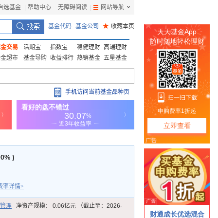
自选基金
|
帮助中心
无障碍阅读
|
网站导航
|
基金代码
基金公司
★
收藏本页
基金交易
活期宝
指数宝
稳健理财
高端理财
基金超市
基金导购
收益排行
热销基金
五星基金
手机访问当前基金品种页
00% )
费率详情>
管理
净资产规模：
0.06亿元 （截止至：2026-