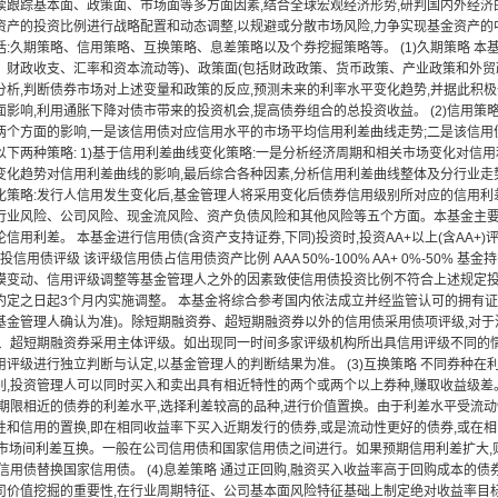
续跟踪基本面、政策面、市场面等多方面因素,结合全球宏观经济形势,研判国内外经济
资产的投资比例进行战略配置和动态调整,以规避或分散市场风险,力争实现基金资产的
:久期策略、信用策略、互换策略、息差策略以及个券挖掘策略等。 (1)久期策略 本
、财政收支、汇率和资本流动等)、政策面(包括财政政策、货币政策、产业政策和外贸
分析,判断债券市场对上述变量和政策的反应,预测未来的利率水平变化趋势,并据此积
影响,利用通胀下降对债市带来的投资机会,提高债券组合的总投资收益。 (2)信用策
两个方面的影响,一是该信用债对应信用水平的市场平均信用利差曲线走势;二是该信用
以下两种策略: 1)基于信用利差曲线变化策略:一是分析经济周期和相关市场变化对信
变化趋势对信用利差曲线的影响,最后综合各种因素,分析信用利差曲线整体及分行业走势
化策略:发行人信用发生变化后,基金管理人将采用变化后债券信用级别所对应的信用
行业风险、公司风险、现金流风险、资产负债风险和其他风险等五个方面。本基金主
信用利差。 本基金进行信用债(含资产支持证券,下同)投资时,投资AA+以上(含AA+
投信用债评级 该评级信用债占信用债资产比例 AAA 50%-100% AA+ 0%-50%
模变动、信用评级调整等基金管理人之外的因素致使信用债投资比例不符合上述规定投
约定之日起3个月内实施调整。 本基金将综合参考国内依法成立并经监管认可的拥有证
基金管理人确认为准)。除短期融资券、超短期融资券以外的信用债采用债项评级,对于
券、超短期融资券采用主体评级。如出现同一时间多家评级机构所出具信用评级不同的
用评级进行独立判断与认定,以基金管理人的判断结果为准。 (3)互换策略 不同券种
别,投资管理人可以同时买入和卖出具有相近特性的两个或两个以上券种,赚取收益级差。
较期限相近的债券的利差水平,选择利差较高的品种,进行价值置换。由于利差水平受流
性和信用的置换,即在相同收益率下买入近期发行的债券,或是流动性更好的债券,或在
2)市场间利差互换。一般在公司信用债和国家信用债之间进行。如果预期信用利差扩大,
信用债替换国家信用债。 (4)息差策略 通过正回购,融资买入收益率高于回购成本的债券
司价值挖掘的重要性,在行业周期特征、公司基本面风险特征基础上制定绝对收益率目标