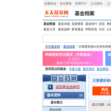
收藏本站
|
安全登录
|
免费开户
忘记密码
|
基金档案
基金数据
基金净值
投顾管家
基金排行
定投
港
基金公司
基金品种
新发基金
申购状态
分红
公
天天基金网
>
基金档案
> 贝莱德安裕90天持有债券
您浏览过的基金：
华夏大盘
嘉实增长
泰达精选
添富优势
华安宏利
上证180价值ETF
上投优势
贝莱德安裕90
返回基金品种页
购买
10元起
基本资料
基本概况
成立日期：
20
基金经理