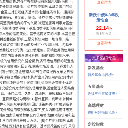
的发展趋势,并在严格控制投资组合风险的前提下,
中长期稳健增值。 债券投资策略 本基金采用的债
基金通过对宏观经济基本面(包括经济增长、通货膨
政策等)、资金面、估值、债券供求和市场情绪等
极调整债券组合的平均久期,减轻通胀等因素对基金
略 信用债收益率等于基准收益率加信用利差,信用利
债本身的信用变化。基于这两方面的因素,本基金管
用利差曲线的影响,二是分析信用债市场容量、结
,确定信用债券总的及分行业投资比例。 2)基于
利差曲线对公司债、企业债定价。影响信用债信用风
要依靠内部评级系统分析信用债的相对信用水平、
)评级的信用债资产,建仓期后,各评级信用债的配置比
 基金持有信用债期间,因证券/期货市场波动、证券发行人
资比例的,基金管理人应当在评级报告发布之日或
券评级资质的评级机构所出具的信用评级(具体评
没有债项评级的上述信用债,债项评级参照主体评
情况或没有对应评级的信用债券,基金管理人需结合
在利息、违约风险、久期、流动性、税收和衍生条款
互换策略分为两种: 1)替代互换。判断未来利差
动性和信用水平的影响,因此该策略也可扩展到新老
相同外部信用级别和收益率下,买入内部信用评级更
则用国家信用债替换公司信用债;如果预期信用利差
,从而获得杠杆放大收益。 (5)个券挖掘策略 本部
策略,甄别具有估值优势、基本面改善的公司,采取