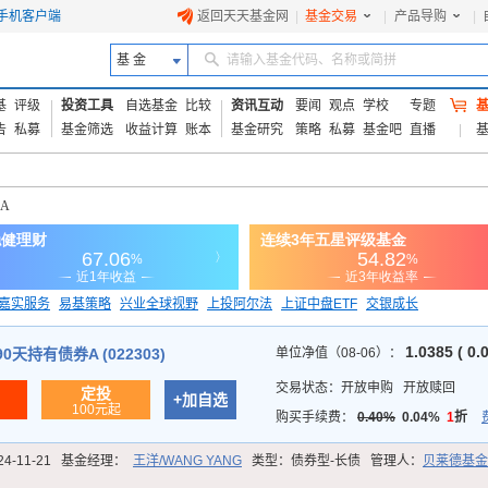
手机客户端
返回天天基金网
|
基金交易
|
产品导购
|
基 金
请输入基金代码、名称或简拼
基
评级
投资工具
自选基金
比较
资讯互动
要闻
观点
学校
专题
告
私募
基金筛选
收益计算
账本
基金研究
策略
私募
基金吧
直播
A
嘉实服务
易基策略
兴业全球视野
上投阿尔法
上证中盘ETF
交银成长
信诚蓝筹
1.0385 ( 0.
天持有债券A (022303)
单位净值（08-06）：
交易状态：
开放申购
开放赎回
定投
+加自选
100元起
购买手续费：
0.40%
0.04%
1
折
24-11-21
基金经理：
王洋/WANG YANG
类型：
债券型-长债
管理人：
贝莱德基金