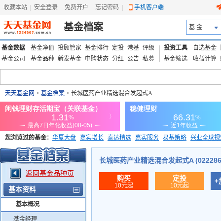
收藏本站
|
安全登录
|
免费开户
忘记密码
|
手机客户端
基金档案
基 金
基金数据
基金净值
投顾管家
基金排行
定投
港基
评级
投资工具
自选基金
基金公司
基金品种
新发基金
申购状态
分红
公告
私募
基金筛选
收益计算
天天基金网
>
基金档案
> 长城医药产业精选混合发起式A
您浏览过的基金：
华夏大盘
嘉实增长
泰达精选
嘉实服务
易基策略
兴业全球视
添富优势
华安宏利
上证180价值ETF
上投优势
信诚蓝筹
长城医药产业精选混合发起式A (022286
返回基金品种页
购买
定投
+
10元起
10元起
基本资料
基本概况
基金经理