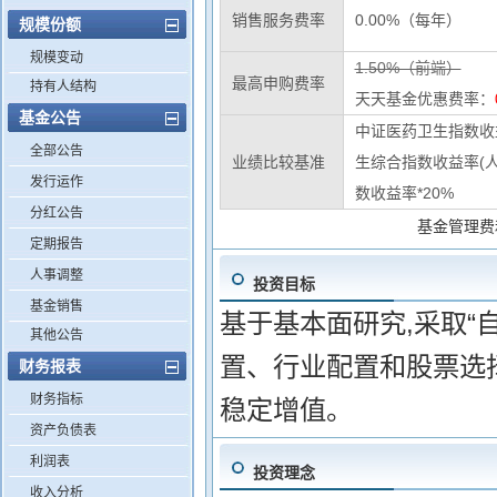
销售服务费率
0.00%（每年）
规模份额
规模变动
1.50%（前端）
最高申购费率
持有人结构
天天基金优惠费率：
基金公告
中证医药卫生指数收益
全部公告
业绩比较基准
生综合指数收益率(人
发行运作
数收益率*20%
分红公告
基金管理费
定期报告
人事调整
投资目标
基金销售
基于基本面研究,采取“
其他公告
置、行业配置和股票选
财务报表
财务指标
稳定增值。
资产负债表
利润表
投资理念
收入分析