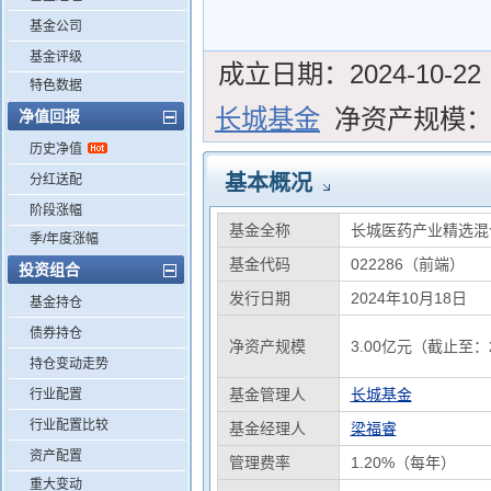
基金公司
基金评级
成立日期：
2024-10-22
特色数据
长城基金
净资产规模
净值回报
历史净值
基本概况
分红送配
阶段涨幅
基金全称
长城医药产业精选混
季/年度涨幅
基金代码
022286（前端）
投资组合
发行日期
2024年10月18日
基金持仓
债券持仓
净资产规模
3.00亿元（截止至：2
持仓变动走势
基金管理人
长城基金
行业配置
行业配置比较
基金经理人
梁福睿
资产配置
管理费率
1.20%（每年）
重大变动