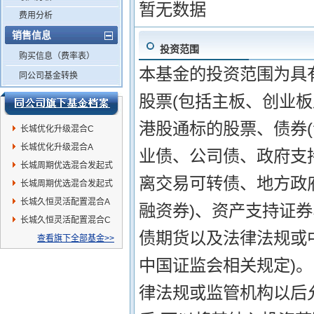
暂无数据
费用分析
销售信息
投资范围
购买信息（费率表）
本基金的投资范围为具
同公司基金转换
股票(包括主板、创业
港股通标的股票、债券
长城优化升级混合C
长城优化升级混合A
业债、公司债、政府支
长城周期优选混合发起式
离交易可转债、地方政
C
长城周期优选混合发起式
A
长城久恒灵活配置混合A
融资券)、资产支持证
长城久恒灵活配置混合C
债期货以及法律法规或
查看旗下全部基金>>
中国证监会相关规定)。
律法规或监管机构以后