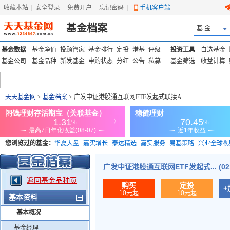
收藏本站
|
安全登录
|
免费开户
忘记密码
|
手机客户端
基金档案
基 金
基金数据
基金净值
投顾管家
基金排行
定投
港基
评级
投资工具
自选基金
基金公司
基金品种
新发基金
申购状态
分红
公告
私募
基金筛选
收益计算
天天基金网
>
基金档案
> 广发中证港股通互联网ETF发起式联接A
您浏览过的基金：
华夏大盘
嘉实增长
泰达精选
嘉实服务
易基策略
兴业全球视
添富优势
华安宏利
上证180价值ETF
上投优势
信诚蓝筹
广发中证港股通互联网ETF发起式... (021
返回基金品种页
购买
定投
+
10元起
10元起
基本资料
基本概况
基金经理