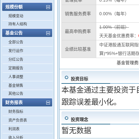
管理费率
0.15%（每年）
规模份额
销售服务费率
0.00%（每年）
规模变动
持有人结构
1.00%（前端）
最高申购费率
基金公告
天天基金优惠费率：
全部公告
中证港股通互联网指
业绩比较基准
发行运作
算)*95%+银行活期存
分红公告
基金管理费
定期报告
人事调整
投资目标
基金销售
本基金通过主要投资于目
其他公告
跟踪误差最小化。
财务报表
财务指标
投资理念
资产负债表
暂无数据
利润表
收入分析