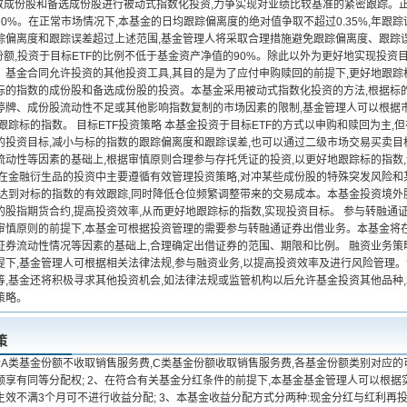
指数成份股和备选成份股进行被动式指数化投资,力争实现对业绩比较基准的紧密跟踪。正
0%。在正常市场情况下,本基金的日均跟踪偏离度的绝对值争取不超过0.35%,年跟
踪偏离度和跟踪误差超过上述范围,基金管理人将采取合理措施避免跟踪偏离度、跟踪误
份额,投资于目标ETF的比例不低于基金资产净值的90%。除此以外为更好地实现投资
、基金合同允许投资的其他投资工具,其目的是为了应付申购赎回的前提下,更好地跟踪
标的指数的成份股和备选成份股的投资。本基金采用被动式指数化投资的方法,根据标
停牌、成份股流动性不足或其他影响指数复制的市场因素的限制,基金管理人可以根据市
跟踪标的指数。 目标ETF投资策略 本基金投资于目标ETF的方式以申购和赎回为主,
的投资目标,减小与标的指数的跟踪偏离度和跟踪误差,也可以通过二级市场交易买卖目标
流动性等因素的基础上,根据审慎原则合理参与存托凭证的投资,以更好地跟踪标的指数
金在金融衍生品的投资中主要遵循有效管理投资策略,对冲某些成份股的特殊突发风险和
,达到对标的指数的有效跟踪,同时降低仓位频繁调整带来的交易成本。本基金投资境外
的股指期货合约,提高投资效率,从而更好地跟踪标的指数,实现投资目标。 参与转融通
审慎原则的前提下,本基金可根据投资管理的需要参与转融通证券出借业务。本基金将
证券流动性情况等因素的基础上,合理确定出借证券的范围、期限和比例。 融资业务策
提下,基金管理人可根据相关法律法规,参与融资业务,以提高投资效率及进行风险管理
等,基金还将积极寻求其他投资机会,如法律法规或监管机构以后允许基金投资其他品种
策略。
策
金A类基金份额不收取销售服务费,C类基金份额收取销售服务费,各基金份额类别对应的
额享有同等分配权; 2、在符合有关基金分红条件的前提下,本基金基金管理人可以根据
生效不满3个月可不进行收益分配; 3、本基金收益分配方式分两种:现金分红与红利再