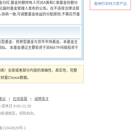
金分红;基金份额持有人可对A类和C类基金份额分
详见届时基金管理人发布的公告。在不违背法律法规
协商一致,可调整基金收益的分配原则,不需召开基
混合型基金、债券型基金与货币市场基金。本基金主
似。 本基金通过主要投资于目标ETF间接投资于
图表）全部或者部分内容的准确性、真实性、完整
Choice数据。
建议
|
在线客服
|
诚聘英才
双休日 9:00-21:30
用前请核实，风险自负。
1042629号-1