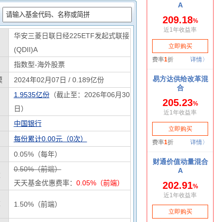
：
华安三菱日联日经225ETF发起式联接
(QDII)A
指数型-海外股票
模
2024年02月07日 / 0.189亿份
1.9535亿份
（截止至：2026年06月30
日）
中国银行
每份累计0.00元（0次）
0.05%（每年）
0.50%（前端）
率
天天基金优惠费率：
0.05%（前端）
率
1.50%（前端）