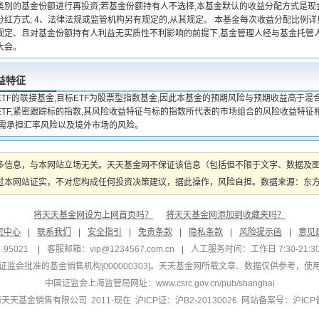
类别的基金份额进行再投资;若基金份额持有人不选择,本基金默认的收益分配方式是现
分红方式; 4、法律法规或监管机构另有规定的,从其规定。 本基金每次收益分配比例
规定、且对基金份额持有人利益无实质性不利影响的前提下,基金管理人经与基金托管人
大会。
益特征
ETF的联接基金,目标ETF为股票型指数基金,因此本基金的预期风险与预期收益高于
TF,紧密跟踪标的指数,其风险收益特征与标的指数所代表的市场组合的风险收益特征相
,需承担汇率风险以及境外市场的风险。
多信息，与本网站立场无关。天天基金网不保证该信息（包括但不限于文字、数据及
本网站证实，不对您构成任何投资决策建议，据此操作，风险自担。数据来源：东方财富
将天天基金网设为上网首页吗？
将天天基金网添加到收藏夹吗？
究中心
|
联系我们
|
安全指引
|
免责条款
|
隐私条款
|
风险提示函
|
意见
95021
|
客服邮箱：
vip@1234567.com.cn
|
人工服务时间：工作日 7:30-21:30 
监会批准的基金销售机构[000000303]
。天天基金网所载文章、数据仅供参考，使
中国证监会上海监管局网址：
www.csrc.gov.cn/pub/shanghai
 上海天天基金销售有限公司 2011-现在 沪ICP证：沪B2-20130026
网站备案号：沪ICP备1