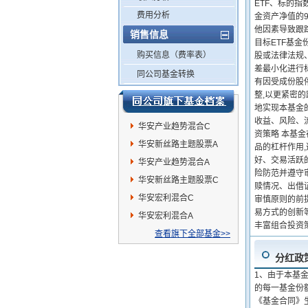
ETF、标的
费用分析
金资产净值的9
他因素导致跟
销售信息
目标ETF基金
购买信息（费率表）
股或法律法规
差最小化进行
同公司基金转换
有因受成份股
整,以更紧密的
地实现本基金
收益、风险、
华安产业趋势混合C
资策略 本基
华安新丝路主题股票A
品的杠杆作用
好、交易活跃
华安产业趋势混合A
险防范并遵守
华安新丝路主题股票C
赎情况、出借
华安宏利混合C
审慎原则的前
易方式的创新
华安宏利混合A
丰富组合投资
查看旗下全部基金>>
分红政
1、由于本基
的每一基金份
《基金合同》