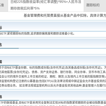
日经225指数收益率(经汇率调整)*95%+人民币活
基准
跟踪标的
期存款税后利率*5%
基金管理费和托管费直接从基金产品中扣除，具体计算
标
ETF,紧密跟踪标的指数,追求跟踪偏离度和跟踪误差最小化。
念
围
于目标ETF基金份额、标的指数成份股(含存托凭证)及其备选成份股(含存托凭证)
的其他股票(含存托凭证)、债券、资产支持证券、银行存款、同业存单、货币市场工具
监会认可的境外交易所上市交易的权证、期权、期货,以及境内上市交易的股指期货等
券监管机构登记注册的公募基金(包括ETF)以及法律法规或中国证监会允许基金投资的
证券出借业务。 如法律法规或监管机构以后允许基金投资其他品种,基金管理人在履行
略
ETF的联接基金,目标ETF是采用完全复制法实现对标的指数紧密跟踪的全被动指数基