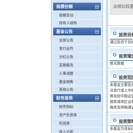
业绩比较
规模份额
规模变动
持有人结构
基金公告
投资目
全部公告
通过投资于目标
发行运作
投资理
分红公告
暂无数据
定期报告
人事调整
投资范
基金销售
本基金主要投资
其他公告
法发行或上市
换及经中国证
财务报表
国家或地区证
财务指标
融资及转融通
资产负债表
投资策
利润表
本基金为目标
收入分析