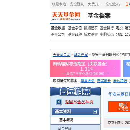
收藏本站
|
安全登录
|
免费开户
忘记密码
|
基金档案
基金数据
基金净值
投顾管家
基金排行
定投
港
基金公司
基金品种
新发基金
申购状态
分红
公
天天基金网
>
基金档案
> 华安三菱日联日经225ETF
您浏览过的基金：
华夏大盘
嘉实增长
泰达精选
添富优势
华安宏利
上证180价值ETF
上投优势
华安三菱日联日
返回基金品种页
购买
10元起
基本资料
基本概况
成立日期：
20
基金经理