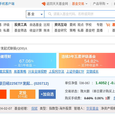
手机客户端
返回天天基金网
|
基金交易
|
产品导购
|
基 金
请输入基金代码、名称或简拼
基
评级
投资工具
自选基金
比较
资讯互动
要闻
观点
学校
专题
告
私募
基金筛选
收益计算
账本
基金研究
策略
私募
基金吧
直播
发起式联接(QDII)A
嘉实服务
易基策略
兴业全球视野
上投阿尔法
上证中盘ETF
交银成长
信诚蓝筹
1.4052 ( -0
经225ETF发起... (020712)
单位净值（08-06）：
交易状态：
限大额
（
单日累计购买上
定投
+加自选
10元起
购买手续费：
0.60%
0.06%
1
折
24-02-07
基金经理：
倪斌
类型：
指数型-海外股票
管理人：
华安基金
净资产规