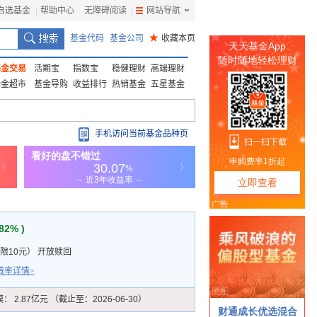
自选基金
|
帮助中心
无障碍阅读
|
网站导航
|
基金代码
基金公司
★
收藏本页
基金交易
活期宝
指数宝
稳健理财
高端理财
基金超市
基金导购
收益排行
热销基金
五星基金
手机访问当前基金品种页
.82% )
限10元
）
开放赎回
费率详情>
模：
2.87亿元 （截止至：2026-06-30）