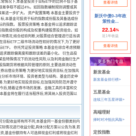
常情况下,本基金投资于目标ETF的比例不低于基
踪误差争取不超过4%。如因指数编制规则调整或其
差进一步扩大。 资产配置策略 本基金主要投资于
目标,本基金可投资于标的指数成份股及其备选成份
标的指数。 股票投资策略 本基金将以追求跟踪误
的指数成份股的构成及权重构建股票投资组合。如
场情况,结合经验判断,对股票组合管理进行适当调
但在目标ETF二级市场流动性较好的情况下,为了更好
ETF。 存托凭证投资策略 本基金在综合考虑预期
,追求跟踪偏离度和跟踪误差的最小化。 衍生品投
某些特殊情况下的流动性风险,以及利用金融衍生产
股指期货将根据风险管理的原则,主要选择流动性
证券出借业务策略 为更好地实现投资目标,在加强风
在分析市场环境、投资者类型与结构、基金历史申
略 为更好地实现投资目标,在加强风险防范并遵守
。今后,随着证券市场的发展、金融工具的丰富和交
,本基金将在履行适当程序后,将其纳入投资范围以
可分配收益将有所不同,本基金同一基金份额类别内
实际情况进行收益分配,具体分配方案以公告为准,若
投资,基金份额持有人可选择现金红利或将现金红利