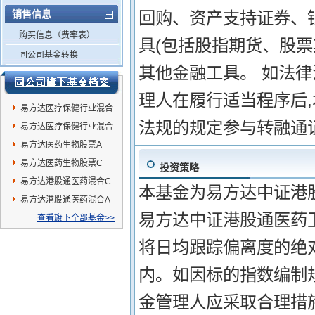
销售信息
回购、资产支持证券、
购买信息（费率表）
具(包括股指期货、股
同公司基金转换
其他金融工具。 如法
理人在履行适当程序后
易方达医疗保健行业混合
法规的规定参与转融通
C
易方达医疗保健行业混合
A
易方达医药生物股票A
易方达医药生物股票C
投资策略
易方达港股通医药混合C
本基金为易方达中证港股
易方达港股通医药混合A
易方达中证港股通医药卫
查看旗下全部基金>>
将日均跟踪偏离度的绝对
内。如因标的指数编制
金管理人应采取合理措