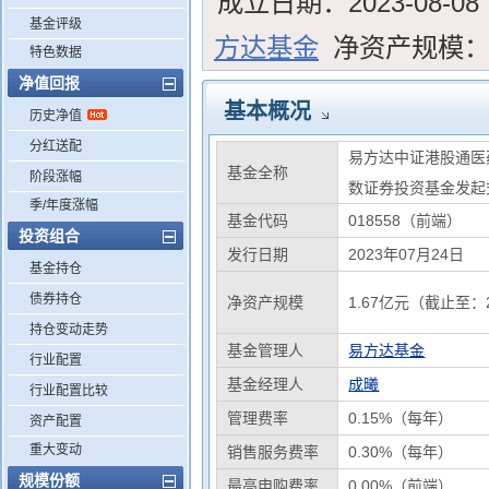
成立日期：
2023-08-08
基金评级
方达基金
净资产规模
特色数据
净值回报
基本概况
历史净值
分红送配
易方达中证港股通医
基金全称
阶段涨幅
数证券投资基金发起
季/年度涨幅
基金代码
018558（前端）
投资组合
发行日期
2023年07月24日
基金持仓
债券持仓
净资产规模
1.67亿元（截止至：2
持仓变动走势
基金管理人
易方达基金
行业配置
基金经理人
成曦
行业配置比较
管理费率
0.15%（每年）
资产配置
重大变动
销售服务费率
0.30%（每年）
规模份额
最高申购费率
0.00%（前端）