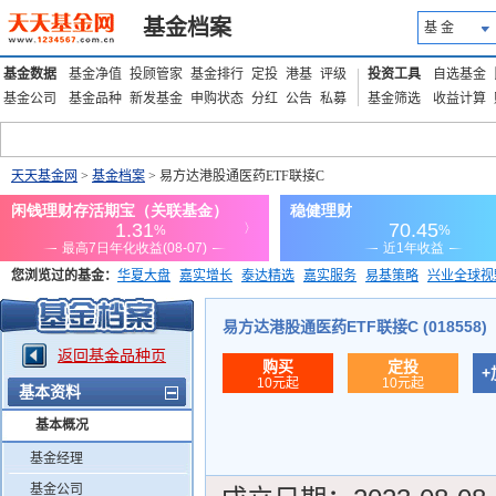
基金档案
基 金
基金数据
基金净值
投顾管家
基金排行
定投
港基
评级
投资工具
自选基金
基金公司
基金品种
新发基金
申购状态
分红
公告
私募
基金筛选
收益计算
天天基金网
>
基金档案
> 易方达港股通医药ETF联接C
您浏览过的基金：
华夏大盘
嘉实增长
泰达精选
嘉实服务
易基策略
兴业全球视
添富优势
华安宏利
上证180价值ETF
上投优势
信诚蓝筹
易方达港股通医药ETF联接C (018558)
返回基金品种页
购买
定投
+
10元起
10元起
基本资料
基本概况
基金经理
基金公司