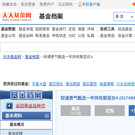
收藏本站
|
安全登录
|
免费开户
忘记密码
|
手机客户端
基金档案
基 金
基金数据
基金净值
投顾管家
基金排行
定投
港基
评级
投资工具
自选基金
基金公司
基金品种
新发基金
申购状态
分红
公告
私募
基金筛选
收益计算
天天基金网
>
基金档案
> 财通景气甄选一年持有期混合A
您浏览过的基金：
华夏大盘
嘉实增长
泰达精选
嘉实服务
易基策略
兴业全球视
添富优势
华安宏利
上证180价值ETF
上投优势
信诚蓝筹
财通景气甄选一年持有期混合A (017490
返回基金品种页
购买
定投
+
10元起
基本资料
基本概况
基金经理