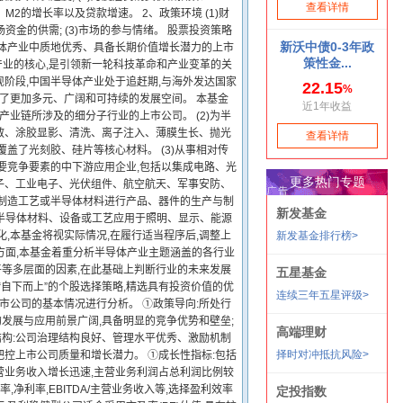
、M2的增长率以及贷款增速。 2、政策环境 (1)财
2)市场资金的供需; (3)市场的参与情绪。 股票投资策略
导体产业中质地优秀、具备长期价值增长潜力的上市
产业的核心,是引领新一轮科技革命和产业变革的关
阶段,中国半导体产业处于追赶期,与海外发达国家
供了更加多元、广阔和可持续的发展空间。 本基金
产业链所涉及的细分子行业的上市公司。 (2)为半
散、涂胶显影、清洗、离子注入、薄膜生长、抛光
盖了光刻胶、硅片等核心材料。 (3)从事相对传
要竞争要素的中下游应用企业,包括以集成电路、光
子、工业电子、光伏组件、航空航天、军事安防、
体制造工艺或半导体材料进行产品、器件的生产与制
板等将半导体材料、设备或工艺应用于照明、显示、能源
,本基金将视实际情况,在履行适当程序后,调整上
方面,本基金着重分析半导体产业主题涵盖的各行业
等多层面的因素,在此基础上判断行业的未来发展
“自下而上”的个股选择策略,精选具有投资价值的优
市公司的基本情况进行分析。 ①政策导向:所处行
的发展与应用前景广阔,具备明显的竞争优势和壁垒;
结构:公司治理结构良好、管理水平优秀、激励机制
把控上市公司质量和增长潜力。 ①成长性指标:包括
营业务收入增长迅速,主营业务利润占总利润比例较
,净利率,EBITDA/主营业务收入等,选择盈利效率