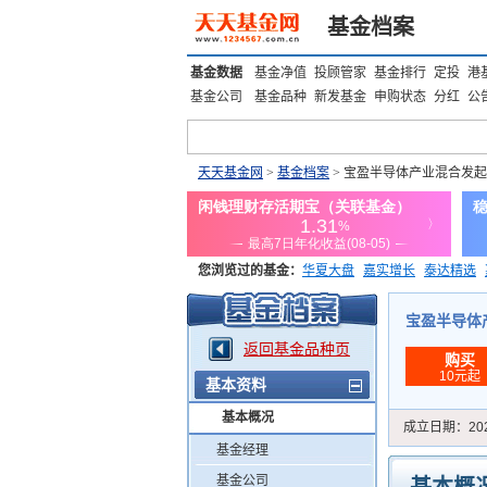
基金档案
基金数据
基金净值
投顾管家
基金排行
定投
港
基金公司
基金品种
新发基金
申购状态
分红
公
天天基金网
>
基金档案
> 宝盈半导体产业混合发起
您浏览过的基金：
华夏大盘
嘉实增长
泰达精选
添富优势
华安宏利
上证180价值ETF
上投优势
宝盈半导体产
返回基金品种页
购买
10元起
基本资料
基本概况
成立日期：
20
基金经理
基金公司