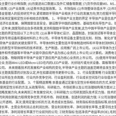
主要行业价格指数; (6)月度进出口数据以及外汇储备等数据; (7)货币供应量M0、M1
货币政策; (3)产业政策; (4)证券市场监管政策。 3、市场指标 (1)市场整体估值水平; (
基金管理人的投资研究平台,紧密跟踪半导体产业相关子行业的发展方向,努力挖掘半
资采用定量和定性分析相结合的策略。 1、半导体产业主题的界定 半导体产业是信息
撑经济社会发展、保障国家信息安全、建设数字中国的战略性、基础性和先导性产业。现
。近年来,国家陆续出台多项政策,支持和鼓励半导体产业发展,这为中国半导体产业提
题的界定包括以下上市公司: (1)从事半导体IC设计、晶圆制造、封装测试等半导体全
提供专用设备和基础材料的上市公司。半导体专用设备主要包括光刻、刻蚀、氧化/扩
半导体产业链的关键支撑环节。半导体材料主要包括半导体制造材料和半导体封测材料,覆
言的新型半导体材料的技术研发、生产制造、应用推广的上市公司。 (4)以半导体为主
器件和传感器等半导体产业链中游应用产品为核心业务的上市公司;以计算机、消费电
信设备、物联网等半导体产业链下游应用产品为核心业务的上市公司。 (5)使用半导
业,包括Mini-LED或Micro-LED在内的LED产业链、光伏硅片或光伏设备、面
公司。 未来随着技术的发展和产业结构的变化,半导体产业主题的涵盖范畴将会发生变化
业主题类股票的识别及认定,并在招募说明书更新中公告。 2、行业配置策略 行业配置
行业所处生命周期、行业内外竞争空间、行业盈利前景、行业成长空间及行业估值水平
本基金的行业配置。 3、个股精选策略 本基金通过定量与定性分析相结合的方式,采取
先,使用定性分析的方法,从政策导向、科研能力、市场前景以及公司治理结构等方面对上
战略发展方向,未来两到三年发展空间大; ②科研能力:公司研发团队技术实力强、技术
公司利用创新能力取得竞争优势,开拓市场、持续发展、创造利润的能力强; ④公司治理
公开透明。 其次,使用定量分析的方法,考虑成长性指标、财务指标和估值指标等,综合
增长率、主营业务利润占总利润比例、营业利润增长率、净利润增长率等,主要寻找主
长率、净利润增长率属于行业前列的公司; ②财务指标:包括净资产收益率(ROE),毛利率