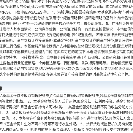
合理的公司; ③估值指标:对于不同类型的公司估值指标筛选标准有所不同,具体分类如下
定投资较大的公司,适合采用市净率(PB)估值;现金流稳定的公司适用DCF现金流贴
(P/S)、市售率(EV/SALES)等。 4、港股通标的股票投资策略 本基金通过内
股通标的股票进行系统性分析,在采用行业配置策略和个股精选策略的基础上,结合香港
涵盖的相关行业中处于合理价位的具备核心竞争力的上市公司股票。 5、存托凭证投资
关注发行人基本面情况、公司竞争优势、公司治理结构、有关信息披露情况、市场估值等
存托凭证进行投资,谨慎决定存托凭证的标的选择和配置比例。 若未来法律法规或监管
投资策略。 资产支持证券投资策略 本基金将分析资产支持证券的资产特征,估计违约
持证券进行估值。本基金将严格控制资产支持证券的总体投资规模并进行分散投资,以降
则,以套期保值和流动性管理为目的,在风险可控的前提下,本着谨慎原则,参与股指期货
险收益特性。 可转换债券(含可交换债券)投资策略 基于行业研究、公司研究和可转债
略主要包括行业配置策略、个券精选策略、转股策略、条款博弈策略等。 债券投资策略
过采用积极主动的投资策略,结合宏观经济变化趋势,货币政策及不同债券品种的收益率
精选个券并构建和调整债券组合,在追求债券资产投资收益的同时兼顾流动性和安全性。
策
金A类基金份额不收取销售服务费,而C类基金份额收取销售服务费,各基金份额类别对应
同等收益分配权。 2、本基金收益分配方式分两种:现金分红与红利再投资。基金份额
额进行再投资,且基金份额持有人可对A类、C类基金份额分别选择不同的收益分配方式
红。 3、基金收益分配后各类基金份额净值不能低于面值,即基金收益分配基准日的各
于面值。 4、本基金在符合有关基金分红条件的前提下可进行收益分配,具体分红方案
若《基金合同》生效不满3个月可不进行收益分配。 5、法律法规或监管机关另有规定
有人利益无实质不利影响的前提下,基金管理人可对基金收益分配原则和支付方式进行调