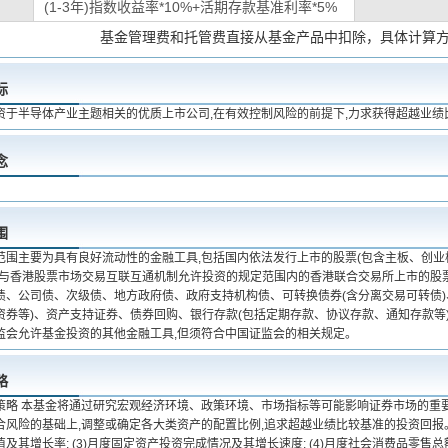
(1-3年)指数收益率*10%+活期存款基准利率*5%
基金管理费和托管费直接从基金产品中扣除，具体计算
标
资于半导体产业主题相关的优质上市公司,在有效控制风险的前提下,力求获得超越业绩
念
围
范围主要为具有良好流动性的金融工具,包括国内依法发行上市的股票(包含主板、创
地与香港股票市场交易互联互通机制允许投资的规定范围内的香港联合交易所上市的股票(
债、公司债、次级债、地方政府债、政府支持机构债、可转换债券(含分离交易可转债
资券等)、资产支持证券、债券回购、银行存款(包括定期存款、协议存款、通知存款等
监会允许基金投资的其他金融工具,但须符合中国证监会的相关规定。
略
策略 本基金将通过研究宏观经济环境、政策环境、市场指标等可能影响证券市场的重要
风险的基础上,调整或确定各大类资产的配置比例,追求超越业绩比较基准的投资回报。 1、宏
及其增长率; (3)月度固定资产投资完成情况及其增长速度; (4)月度社会消费品零售总