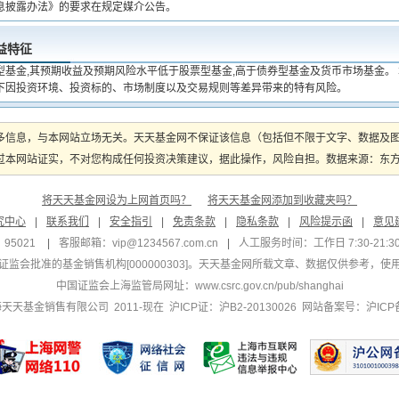
息披露办法》的要求在规定媒介公告。
益特征
型基金,其预期收益及预期风险水平低于股票型基金,高于债券型基金及货币市场基金。
下因投资环境、投资标的、市场制度以及交易规则等差异带来的特有风险。
多信息，与本网站立场无关。天天基金网不保证该信息（包括但不限于文字、数据及
本网站证实，不对您构成任何投资决策建议，据此操作，风险自担。数据来源：东方财富
将天天基金网设为上网首页吗？
将天天基金网添加到收藏夹吗？
究中心
|
联系我们
|
安全指引
|
免责条款
|
隐私条款
|
风险提示函
|
意见
95021
|
客服邮箱：
vip@1234567.com.cn
|
人工服务时间：工作日 7:30-21:30 
监会批准的基金销售机构[000000303]
。天天基金网所载文章、数据仅供参考，使
中国证监会上海监管局网址：
www.csrc.gov.cn/pub/shanghai
 上海天天基金销售有限公司 2011-现在 沪ICP证：沪B2-20130026
网站备案号：沪ICP备1