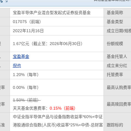
况
宝盈半导体产业混合型发起式证券投资基金
基金简称
017075（前端）
基金类型
2022年11月16日
成立日期/规
模
1.67亿元（截止至：2026年06月30日）
份额规模
人
宝盈基金
基金托管人
人
倪也
成立来分红
1.20%（每年）
托管费率
费率
0.00%（每年）
最高认购费
1.50%（前端）
费率
最高赎回费
天天基金优惠费率：
0.15%（前端）
中证全指半导体产品与设备指数收益率*60%+中证
基准
港股通综合指数(人民币)收益率*25%+中债-总财富
跟踪标的