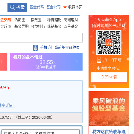
基金代码
基金公司
★
收藏本页
基金交易
活期宝
指数宝
稳健理财
高端理财
基金超市
基金导购
收益排行
热销基金
五星基金
手机访问当前基金品种页
56% )
费率详情>
1.67亿元 （截止至：2026-06-30）
：