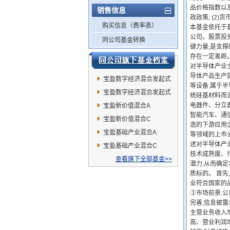
品价格指数以及
销售信息
政政策; (2)
购买信息（费率表）
本基金依托于
公司。股票投
同公司基金转换
键力量,是支
存在一定差距
对半导体产业主
导体产品生产
宝盈数字经济混合发起式
等设备,属于
C
宝盈数字经济混合发起式
统硅基材料而
电器件、分立
A
宝盈新价值混合A
智能汽车、通
宝盈新价值混合C
造的下游应用企
宝盈基础产业混合A
等领域的上市
述对半导体产
宝盈基础产业混合C
技术成熟度、
查看旗下全部基金>>
潜力,从而确定
质标的。 首
业符合国家的
③市场前景:
完善,信息披露
主营业务收入
高、营业利润增