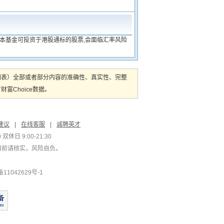
 本基金可投资于港股通标的股票,会面临汇率风险
图表）全部或者部分内容的准确性、真实性、完整
Choice数据。
建议
|
在线客服
|
诚聘英才
双休日 9:00-21:30
用前请核实，风险自负。
1042629号-1