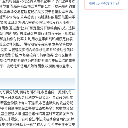
:盈利稳健型公司适合采用市盈率(PE)估值;具有较
现模型估值;新兴商业模式主导的公司可以采用新的估
地与香港股票市场交易互联互通机制投资于香港股票市场。
股票市场情况,重点投资于港股通标的股票范围内半
策略 本基金将结合宏观经济状况和发行人所处行
因素,通过定性分析和定量分析相结合的办法,选择
部门有新规定的,本基金在履行适当程序后可相应调
率和提前偿付比率,并利用收益率曲线和期权定价模
低流动性风险。 股指期货投资策略 本基金将根据
的投资,以管理投资组合的系统性风险和流动性风险,
估值模型分析,本基金投资可转换债券(含可交换债
 对债券的投资将作为控制投资组合整体风险的重要
水平、流动性和信用风险等因素,权衡到期收益率与
的可供分配利润将有所不同,本基金同一类别的每一
持有人可选择现金红利或将现金红利自动转为相应
;若基金份额持有人不选择,本基金默认的收益分配
类基金份额净值减去每单位该类基金份额收益分配
见基金管理人根据基金运作情况届时不定期发布的
的,从其规定。 在符合法律法规及基金合同约定,并
整,不需召开基金份额持有人大会,但应于变更实施