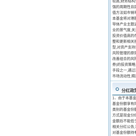
较高,财务结构
强的周期性且固
值方法如市销率
本基金将对港
导体产业主题
业的景气度,
投资价值高的
整和更新相关
型,对资产支
风险管理的原
改善组合的风
券)的投资策
手段之一,通
市场流动性,
分红政
1、由于本基
基金份额享有
类别的基金份
方式是现金分
金额后不能低
相关分红公告,
对基金份额持