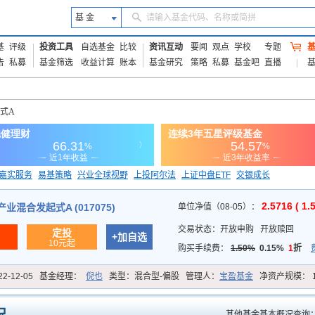
基 金
请输入基金代码、名称或简拼
基
评级
投资工具
自选基金
比较
资讯互动
要闻
观点
学校
专题
告
私募
基金筛选
收益计算
账本
基金研究
策略
私募
基金吧
直播
式A
嘉实服务
易基策略
兴业全球视野
上投阿尔法
上证中盘ETF
交银成长
信诚蓝筹
2.5716 ( 1.
业混合发起式A (017075)
单位净值（08-05）：
交易状态：
开放申购
开放赎回
定投
+加自选
10元起
购买手续费：
1.50%
0.15%
1
折
22-12-05
基金经理：
倪也
类型：
混合型-偏股
管理人：
宝盈基金
净资产规模：
其他基金基本概况查询