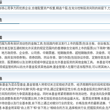
标
有核心竞争力的优质企业,合理配置资产权重,精选个股,在充分控制投资风险的前提下,
念
围
范围为具有良好流动性的金融工具,包括国内依法发行上市的股票(包含主板、创业板及
场交易互联互通机制允许买卖的规定范围内的香港联合交易所上市的股票(以下简称“港股
、地方政府债、企业债、公司债、中期票据、短期融资券、超短期融资券、次级债、可
券、政府支持债券等)、债券回购、同业存单、银行存款(包括协议存款、定期存款及其
期货、股票期权以及法律法规或中国证监会允许基金投资的其他金融工具。 本基金可
法规或监管机构以后允许基金投资其他品种,基金管理人在履行适当程序后,可以将其纳
略
 本基金为混合型基金,基金管理人将密切关注宏观经济走势、经济周期所处阶段和宏观
于对大类资产的中长期“风险-收益”评估,通过定量和定性分析,在本基金投资比例约束
行风险的同时力争提高基金收益。同时本基金将紧密跟踪市场流动性、资金流向及供需
动态调整各类资产的配置比例,力争实现投资组合的收益最大化。 股票投资策略 本基
市场估值以及行业基本面,自下而上通过对细分行业的变化、价格及技术的最新进展、个
 本基金将采取“自上而下”和“自下而上”相结合的方法,选择相关行业,挖掘投资机会