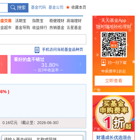
基金代码
基金公司
★
收藏本页
基金交易
活期宝
指数宝
稳健理财
高端理财
基金超市
基金导购
收益排行
热销基金
五星基金
手机访问当前基金品种页
46% )
：
0.16亿元 （截止至：2026-06-30）
：