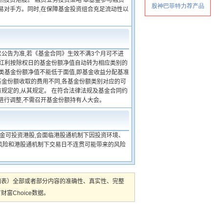
然投资港股。 融资业务投资策略 本基金参与融资
易对手方。同时,在保障基金投资组合充足流动性以
以公告为准,若《基金合同》生效不满3个月可不进
金红利按除权日的基金份额净值自动转为相应类别的
各类基金份额净值不能低于面值,即基金收益分配基准
基金份额收取的费用不同,各基金份额类别对应的可
规定的,从其规定。 在符合法律法规及基金合同约
进行调整,不需召开基金份额持有人大会。
基金可投资港股,会面临港股通机制下因投资环境、
风险和港股通机制下交易日不连贯可能带来的风险
图表）全部或者部分内容的准确性、真实性、完整
Choice数据。