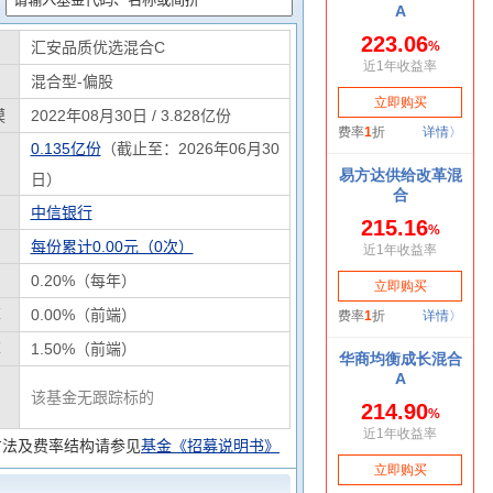
汇安品质优选混合C
混合型-偏股
模
2022年08月30日 / 3.828亿份
0.135亿份
（截止至：2026年06月30
日）
中信银行
每份累计0.00元（0次）
0.20%（每年）
率
0.00%（前端）
率
1.50%（前端）
该基金无跟踪标的
方法及费率结构请参见
基金《招募说明书》