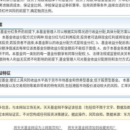
选择将部分基金资产投资于港股或选择不将基金资产投资于港股,本基金基金资产并非必
合考虑融资成本、保证金比例、冲抵保证金证券折算率、信用资质等条件,选择合适的交
资杠杆风险的前提下,确定融资比例。
策
关基金分红条件的前提下,本基金管理人可以根据实际情况进行收益分配,具体分配方案
 2、本基金收益分配方式分两种:现金分红与红利再投资,投资者可选择现金红利或将现
再投资;若投资者不选择,本基金默认的收益分配方式是现金分红; 3、基金收益分配后
份额净值减去每单位该类基金份额收益分配金额后不能低于面值; 4、由于本基金各类
所不同。本基金同一类别的每一基金份额享有同等分配权; 5、法律法规或监管机关另有
份额持有人利益无实质不利影响的前提下,基金管理人可对基金收益分配原则和支付方式
益特征
型基金,理论上其风险收益水平高于货币市场基金和债券型基金,低于股票型基金。 本
场制度以及交易规则等差异带来的特有风险,包括港股市场股价波动较大的风险、汇率
多信息，与本网站立场无关。天天基金网不保证该信息（包括但不限于文字、数据及
本网站证实，不对您构成任何投资决策建议，据此操作，风险自担。数据来源：东方财富
将天天基金网设为上网首页吗？
将天天基金网添加到收藏夹吗？