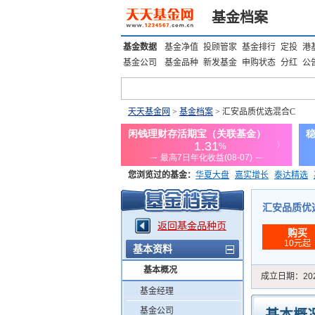
基金档案
基金数据
基金净值
投顾管家
基金排行
定投
港
基金公司
基金品种
新发基金
申购状态
分红
公
天天基金网
>
基金档案
> 汇安品质优选混合C
您浏览过的基金：
华夏大盘
嘉实增长
泰达精选
添富优势
华安宏利
上证180价值ETF
上投优势
汇安品质优选混
返回基金品种页
购买
10元起
基本资料
基本概况
成立日期：
20
基金经理
基金公司