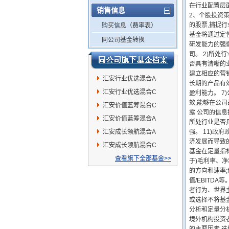
在行业配置层
销售信息
2、个股投资
的股票,捕捉行
购买信息（费率表）
基金将通过定
同公司基金转换
研发能力的强
司。 2)所处
否具有清晰的
建立相应的营销
汇安行业优选混合A
长期的产品有
汇安行业优选混合C
盈利能力。 7
效,能够在公
汇安价值蓝筹混合C
露 公司的信
汇安价值蓝筹混合A
所处行业是否
汇安成长领航混合A
强。 11)政
济发展而导致的
汇安成长领航混合C
基金在定量指
查看旗下全部基金>>
于)毛利率、
的方向和速率;估
值/EBITD
者行为、世界
或选择不将基
分析和定量分
境外机构投资