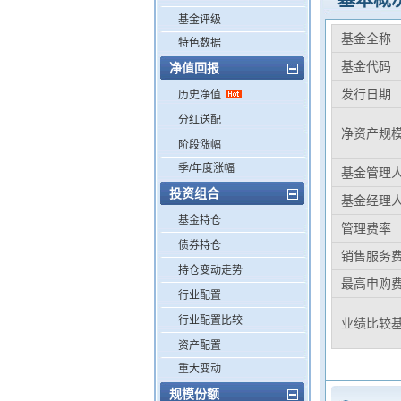
基本概
基金评级
基金全称
特色数据
基金代码
净值回报
发行日期
历史净值
分红送配
净资产规
阶段涨幅
季/年度涨幅
基金管理
投资组合
基金经理
基金持仓
管理费率
债券持仓
销售服务
持仓变动走势
最高申购
行业配置
行业配置比较
业绩比较
资产配置
重大变动
规模份额