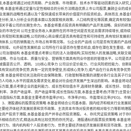
面,本基金将通过对经济周期、产业政策、市场需求、技术水平等驱动因素的深入研究
策略 本基金将通过定量与定性相结合的分析方法精选优质上市公司股票,兼顾企业的成
业发展的战略性机遇以及个股快速成长带来的价值提升的投资机会。具体而言,本基金将会
性分析,深入分析企业的基本面以及国家相关政策、人口结构变化等因素,确定具有较强成
弱关乎着公司的长期生命力。本基金将重点投资具有明确的产品开发战略、良好的研
行业的市场空间 公司主营业务收入来源所在的市场空间是否充足且需求持续增长,或持续
业务规划和发展战略,公司的核心商业模式是否具有稳定性和可持续性,具有较好发展前景
体系,公司的销售能力,市场占有率情况等。 5)企业的产品线 公司是否有完善的产品
效衔接。 6)外延性发展机会 公司所在行业是否存在整合机会,或存在潜在发生重组、
)公司治理结构 本基金将重点考察公司的法人治理结构,实际控制人的发展战略,关联交易
司战略、作业与成本、质量与安全、营销等方面具有同业中居前的管理水平。公司是否具
息披露是否公开、透明。 10)核心竞争力 公司议价定价能力、行业风险把控能力、创
具有突出的竞争优势,具有一定的竞争壁垒,形成核心竞争力,或产品在行业具有竞争优
府政策 本基金将密切关注政府社会保障政策、行政管制等政策的调整对各行业及其子行业
人均收入水平的提高及需求变化,都会对社会经济发展产生深远的影响。本基金将动态的跟
标方面,重点考察企业的盈利能力、成长性和估值水平,选择财务健康、成长性好、估值合
净利率、净资产收益率、资产收益率等;成长性指标方面,本基金主要考虑(不限于)主营
值指标方面,本基金主要考虑市盈率(P/E)、市净率(P/B)、市盈增长比率(PEG)、市销率(
A等。 3、港股通标的股票投资策略 本基金将结合公司基本面、国内经济和相关行业发
主要经济体经济发展前景和货币政策、主流资本市场对投资者的相对吸引力等影响港股
金资产投资于港股,本基金基金资产并非必然投资港股。 4、存托凭证投资策略 对于存
析相结合的方式,精选出具有比较优势的存托凭证。 港股通标的股票投资策略 本基金
者行为、境内机构和个人投资者行为、世界主要经济体经济发展前景和货币政策、主