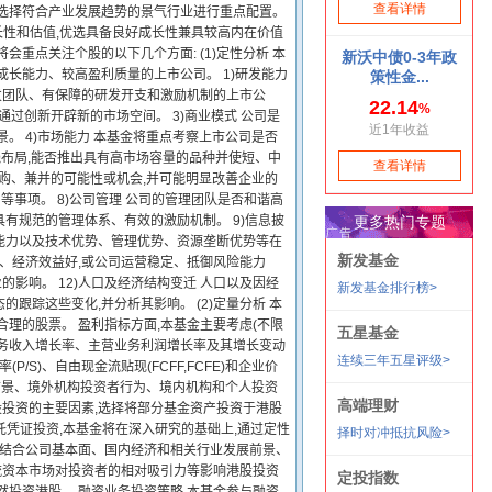
,选择符合产业发展趋势的景气行业进行重点配置。
长性和估值,优选具备良好成长性兼具较高内在价值
重点关注个股的以下几个方面: (1)定性分析 本
长能力、较高盈利质量的上市公司。 1)研发能力
发团队、有保障的研发开支和激励机制的上市公
通过创新开辟新的市场空间。 3)商业模式 公司是
。 4)市场能力 本基金将重点考察上市公司是否
线布局,能否推出具有高市场容量的品种并使短、中
收购、兼并的可能性或机会,并可能明显改善企业的
等事项。 8)公司管理 公司的管理团队是否和谐高
有规范的管理体系、有效的激励机制。 9)信息披
新能力以及技术优势、管理优势、资源垄断优势等在
势、经济效益好,或公司运营稳定、抵御风险能力
的影响。 12)人口及经济结构变迁 人口以及因经
踪这些变化,并分析其影响。 (2)定量分析 本
理的股票。 盈利指标方面,本基金主要考虑(不限
业务收入增长率、主营业务利润增长率及其增长变动
P/S)、自由现金流贴现(FCFF,FCFE)和企业价
展前景、境外机构投资者行为、境内机构和个人投资
投资的主要因素,选择将部分基金资产投资于港股
托凭证投资,本基金将在深入研究的基础上,通过定性
将结合公司基本面、国内经济和相关行业发展前景、
流资本市场对投资者的相对吸引力等影响港股投资