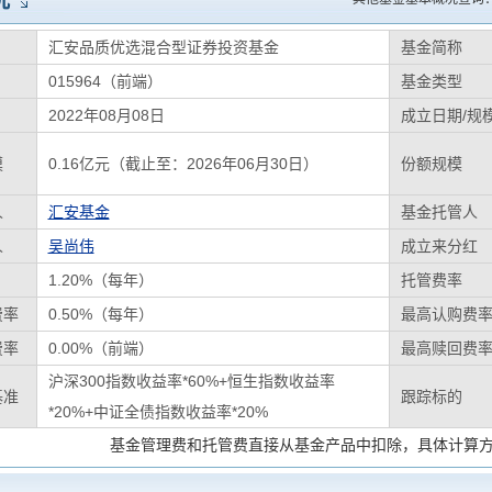
况
汇安品质优选混合型证券投资基金
基金简称
015964（前端）
基金类型
2022年08月08日
成立日期/规
模
0.16亿元（截止至：2026年06月30日）
份额规模
人
汇安基金
基金托管人
人
吴尚伟
成立来分红
1.20%（每年）
托管费率
费率
0.50%（每年）
最高认购费
费率
0.00%（前端）
最高赎回费
沪深300指数收益率*60%+恒生指数收益率
基准
跟踪标的
*20%+中证全债指数收益率*20%
基金管理费和托管费直接从基金产品中扣除，具体计算