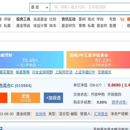
基 金
请输入基金代码、名称或简拼
基
评级
投资工具
自选基金
比较
资讯互动
要闻
观点
学校
专题
告
私募
基金筛选
收益计算
账本
基金研究
策略
私募
基金吧
直播
嘉实服务
易基策略
兴业全球视野
上投阿尔法
上证中盘ETF
交银成长
信诚蓝筹
0.8690 ( 2.
合C (015964)
单位净值（08-07）：
交易状态：
开放申购
开放赎回
定投
+加自选
10元起
购买手续费：
0.00%
费率详情>
22-08-30
基金经理：
吴尚伟
类型：
混合型-偏股
管理人：
汇安基金
净资产规模
其他基金基本概况查询