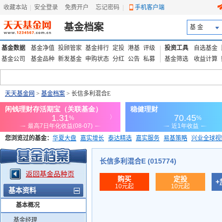
收藏本站
|
安全登录
|
免费开户
忘记密码
|
手机客户端
基金档案
基 金
基金数据
基金净值
投顾管家
基金排行
定投
港基
评级
投资工具
自选基金
基金公司
基金品种
新发基金
申购状态
分红
公告
私募
基金筛选
收益计算
天天基金网
>
基金档案
> 长信多利混合E
您浏览过的基金：
华夏大盘
嘉实增长
泰达精选
嘉实服务
易基策略
兴业全球视
添富优势
华安宏利
上证180价值ETF
上投优势
信诚蓝筹
长信多利混合E (015774)
返回基金品种页
购买
定投
+
10元起
10元起
基本资料
基本概况
基金经理