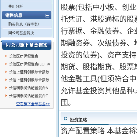
股票(包括中小板、创
费用分析
销售信息
托凭证、港股通标的股
购买信息（费率表）
行票据、金融债券、企
同公司基金转换
期融资券、次级债券、
投资的债券)、资产支
长信医疗保健混合
(LOF)C
长信医疗保健混合(LOF)A
期货、股指期货、股票
长信上证科创板综合指数
他金融工具(但须符合中
增强A
长信上证科创板综合指数
增强C
长信利泰灵活配置混合A
允许基金投资其他品种
长信利泰灵活配置混合E
围。
查看旗下全部基金>>
投资策略
资产配置策略 本基金