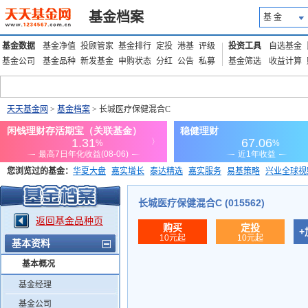
基金档案
基 金
基金数据
基金净值
投顾管家
基金排行
定投
港基
评级
投资工具
自选基金
基金公司
基金品种
新发基金
申购状态
分红
公告
私募
基金筛选
收益计算
天天基金网
>
基金档案
> 长城医疗保健混合C
您浏览过的基金：
华夏大盘
嘉实增长
泰达精选
嘉实服务
易基策略
兴业全球视
添富优势
华安宏利
上证180价值ETF
上投优势
信诚蓝筹
长城医疗保健混合C (015562)
返回基金品种页
购买
定投
+
10元起
10元起
基本资料
基本概况
基金经理
基金公司