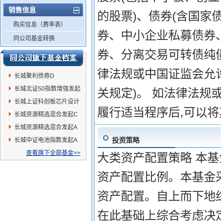
销售信息
的股票)、债券(含国
购买信息（费率表）
券、中小企业私募债券
同公司基金转换
券、分离交易可转债纯
律法规或中国证监会允
长城聚利债券D
长城北证50指数增强发起
关规定)。 如法律法规
C
长城上证科创板芯片设计
履行适当程序后,可以
指数发起C
长城资源精选混合发起C
长城资源精选混合发起A
投资策略
长城中证电池指数发起A
查看旗下全部基金>>
大类资产配置策略 本
资产配置比例。本基金采
资产配置。自上而下地
在此基础上综合考虑决