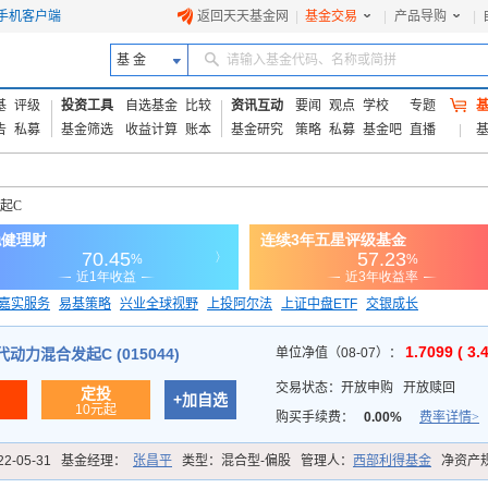
手机客户端
返回天天基金网
|
基金交易
|
产品导购
|
基 金
请输入基金代码、名称或简拼
基
评级
投资工具
自选基金
比较
资讯互动
要闻
观点
学校
专题
告
私募
基金筛选
收益计算
账本
基金研究
策略
私募
基金吧
直播
起C
嘉实服务
易基策略
兴业全球视野
上投阿尔法
上证中盘ETF
交银成长
信诚蓝筹
1.7099 ( 3.
动力混合发起C (015044)
单位净值（08-07）：
交易状态：
开放申购
开放赎回
定投
+加自选
10元起
购买手续费：
0.00%
费率详情>
22-05-31
基金经理：
张昌平
类型：
混合型-偏股
管理人：
西部利得基金
净资产