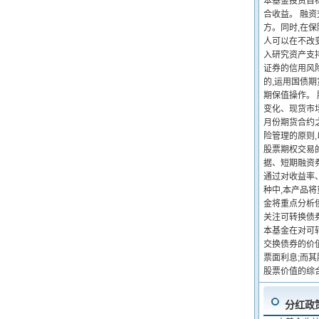
本基金投资目
合收益。 融
方。同时,在
人可以在不改
入研究资产支
证券的信用风
的,运用国债
期保值操作。
变化、现货市
月份期货合约
险管理的原则
股票期权交易
据、短期融资
通过对收益率
种中,本产品
金将重点分析
关注可转换债
本基金在对可
交换债券的价
票面利息;而
股票价值的综
分红政