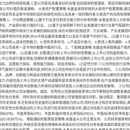
能力边界的持续拓展;三是公司是否具备良好的治理,包括高效的管理层、稳定的股权
分享公司价值的渠道通畅。 大类资产配置策略 本基金采取积极的大类资产配置策略,
市场走势及证券市场现阶段的系统性风险以及未来一段时期内各大类资产的风险和预期
策略 1、行业精选策略 (1)基于行业定位和定价能力的分析和判断 本基金将深入分
转化、产品提价能力强的行业。 (2)基于全球视野下的行业发展潜力和行业景气程度的
济结构调整中相关行业发展的国际经验,结合对国内宏观经济、行业政策、产业发展规
业链传导的内在机制,并从中找出最具发展潜力以及处于高景气中的行业。 (3)基于行
争结构:a,成本控制能力、b,现有竞争状况、c,产品定价能力、d,新进入者的威胁、
上市公司具有一定市场份额集中度的行业。 2、个股精选策略 本基金将采取精选个股
司进行考察。 (1)定量分析 主要通过分析上市公司的财务数据,从上市公司的盈利能
上市公司进行量化筛选,挖掘财务健康度较高,数据可以信赖的上市公司,这些公司作为
指标、运营能力指标、偿债能力指标、现金流指标。 (2)定性分析 ①公司所处的行业
景气度和行业集中度等内容,同时关注公司在所处行业或是子行业中的地位。 ②公司的
术、品牌、创新能力和成本控制等方面具有竞争对手在中长期时间内难以模仿的显著优
能力,内容包括上市公司的主营产品或服务是否具有良好的市场前景,在产品或服务提供
是否具备较强的技术创新能力并保持足够的研发投入以推动企业的持续发展等。 ③公司
层和良好的公司治理结构。诚信、优秀的公司管理层能率领公司不断制定和调整发展战
势的充分发挥、同时良好的治理结构能促使公司管理层诚信尽职、融洽稳定、重视股
的历史表现 关注有良好历史盈利记录和管理能力的公司,同时也关注和历史表现相比,各
析和定性分析筛选出的上市公司进行投资前的估值分析,通过对估值方法的选择和估值
标(PB)、市盈率指标(PE)、市盈率/盈利增长比率指标(PEG)、市值/标准化的净现金流指标
(EV/EBITDA)。 港股通标的股票投资策略 本基金从公司主营业务、公司财务报
分析和合理定价,并结合投资者的情绪和未来成长的可持续性对未来基本面的演变进行研