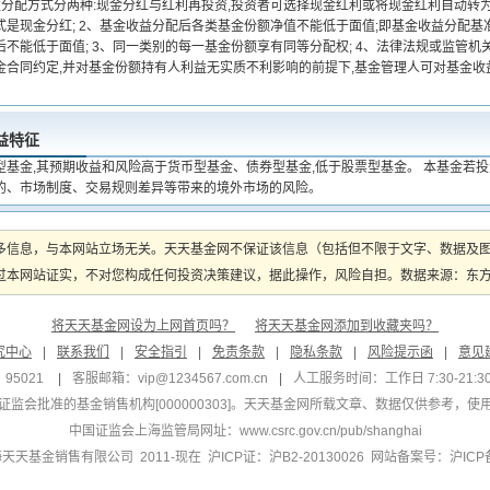
益分配方式分两种:现金分红与红利再投资,投资者可选择现金红利或将现金红利自动转为
式是现金分红; 2、基金收益分配后各类基金份额净值不能低于面值;即基金收益分配
不能低于面值; 3、同一类别的每一基金份额享有同等分配权; 4、法律法规或监管机
金合同约定,并对基金份额持有人利益无实质不利影响的前提下,基金管理人可对基金收
益特征
型基金,其预期收益和风险高于货币型基金、债券型基金,低于股票型基金。 本基金若
的、市场制度、交易规则差异等带来的境外市场的风险。
多信息，与本网站立场无关。天天基金网不保证该信息（包括但不限于文字、数据及
本网站证实，不对您构成任何投资决策建议，据此操作，风险自担。数据来源：东方财富
将天天基金网设为上网首页吗？
将天天基金网添加到收藏夹吗？
究中心
|
联系我们
|
安全指引
|
免责条款
|
隐私条款
|
风险提示函
|
意见
95021
|
客服邮箱：
vip@1234567.com.cn
|
人工服务时间：工作日 7:30-21:30 
监会批准的基金销售机构[000000303]
。天天基金网所载文章、数据仅供参考，使
中国证监会上海监管局网址：
www.csrc.gov.cn/pub/shanghai
 上海天天基金销售有限公司 2011-现在 沪ICP证：沪B2-20130026
网站备案号：沪ICP备1