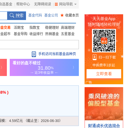
自选基金
|
帮助中心
无障碍阅读
|
网站导航
|
基金代码
基金公司
★
收藏本页
基金交易
活期宝
指数宝
稳健理财
高端理财
基金超市
基金导购
收益排行
热销基金
五星基金
手机访问当前基金品种页
48% )
规模：
4.59亿元 （截止至：2026-06-30）