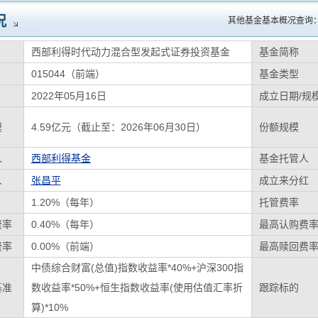
况
其他基金基本概况查询
西部利得时代动力混合型发起式证券投资基金
基金简称
015044（前端）
基金类型
2022年05月16日
成立日期/规
模
4.59亿元（截止至：2026年06月30日）
份额规模
人
西部利得基金
基金托管人
人
张昌平
成立来分红
1.20%（每年）
托管费率
费率
0.40%（每年）
最高认购费
费率
0.00%（前端）
最高赎回费
中债综合财富(总值)指数收益率*40%+沪深300指
基准
数收益率*50%+恒生指数收益率(使用估值汇率折
跟踪标的
算)*10%