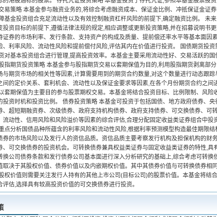
标的港股通标的股票。 存托凭证投资策略 本基金投资于存托凭证,参照本基金股票投资
资交易策略 本基金参与融资业务的,将综合考虑融资成本、保证金比例、冲抵保证金证
保障基金投资组合充足流动性以及有效控制融资杠杆风险的前提下,确定融资比例。 未来
变投资目标的前提下,遵循法律法规的规定,相应调整或更新投资策略,并在招募说明书更
持证券的市场利率、发行条款、支持资产的构成及质量、提前偿还率水平等基本面因素
险、利率风险、流动性风险和提前偿付风险,评估其内在价值进行投资。 国债期货投资
期货对基本投资组合进行管理,提高投资效率。本基金主要采用流动性好、交易活跃的国
 股指期货投资策略 本基金参与股指期货交易以套期保值为目的,利用股指期货剥离部
场与期货市场的相关性等因素,计算需要用到的期货合约数量,对这个数量进行动态跟踪
之间的定价关系、套利机会、流动性以及保证金要求等因素,在各个月份期货合约之间进
,以套期保值为主要目的参与股票期权交易。本基金将结合投资目标、比例限制、风险
的投资时机和投资比例。 债券投资策略 本基金可投资于包括国债、地方政府债券、
券、超短期融资券、次级债券、政府支持机构债券、政府支持债券、可交换债券、可转换
、流动性、信用风险和风险溢价等因素的综合评估,合理分配固定收益类证券组合中投资
将重点分析国债品种所蕴含的利率风险和流动性风险,根据利率预测模型构造最佳期限结
债券的市场风险以及发行人的资信品质。资信品质主要考察发行机构及担保机构的财务
券、可交换债券的投资机会。可转换债券兼具权益类证券与固定收益类证券的特性,具
转换公司债券条款和发行债券公司基本面进行深入分析研究的基础上,综合考虑可转换
值取决于其股权价值、债券价值以及内嵌期权价值。其中其债券价值与可转换债券相同
其股权价值则需要关注发行人持有的其他上市公司(目标公司)的股票价值。本基金将结
合评估,选择具有较高投资价值的可交换债券进行投资。
策