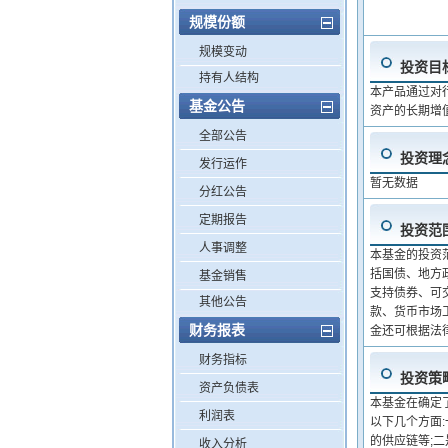
规模份额
规模变动
投资目
持有人结构
本产品通过对
基金公告
资产的长期增
全部公告
投资理
发行运作
暂无数据
分红公告
定期报告
投资范
人事调整
本基金的投资
括国债、地方
基金销售
支持债券、可
其他公告
款、货币市场
财务报表
金还可根据法
财务指标
投资策
资产负债表
本基金在确定
利润表
以下几个方面
的供应链等;
收入分析