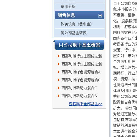
自于公司自身
费用分析
象,中小股东
销售信息
率走势、证券
化。 股票投资
购买信息（费率表）
利将上游成本
内各国家在经
同公司基金转换
国内各行业产
考察各行业的竞
规范、行业中
层面对上市公
西部利得行业主题优选混
个方面对相关
合A
西部利得行业主题优选混
标、增长趋势
合C
西部利得绿色能源混合A
期特征、行业
模、资源、技
西部利得绿色能源混合C
性高速增长的
西部利得新动力混合C
体系及团队,
西部利得新动力混合A
秀的公司管理
配置和自身优
查看旗下全部基金>>
扩大。 ④公司
对通过定量分
包括有:市净率指
摊销前利润指标
本面进行综合