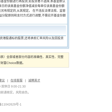
基金份额进行再投资;若投资者不选择,本基金默认
基准日的该类基金份额净值减去每单位该类基金份额
关另有规定的,从其规定。 在不违反法律法规、监管
益分配原则和支付方式进行调整,不需召开基金份额
投资港股通标的股票,还将承担汇率风险以及因投资
图表）全部或者部分内容的准确性、真实性、完整
Choice数据。
建议
|
在线客服
|
诚聘英才
双休日 9:00-21:30
用前请核实，风险自负。
1042629号-1