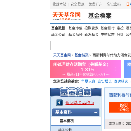
收藏本站
|
安全登录
|
免费开户
忘记密码
|
基金档案
基金数据
基金净值
投顾管家
基金排行
定投
港
基金公司
基金品种
新发基金
申购状态
分红
公
天天基金网
>
基金档案
> 西部利得时代动力混合发
您浏览过的基金：
华夏大盘
嘉实增长
泰达精选
添富优势
华安宏利
上证180价值ETF
上投优势
西部利得时代
返回基金品种页
购买
10元起
基本资料
基本概况
成立日期：
20
基金经理