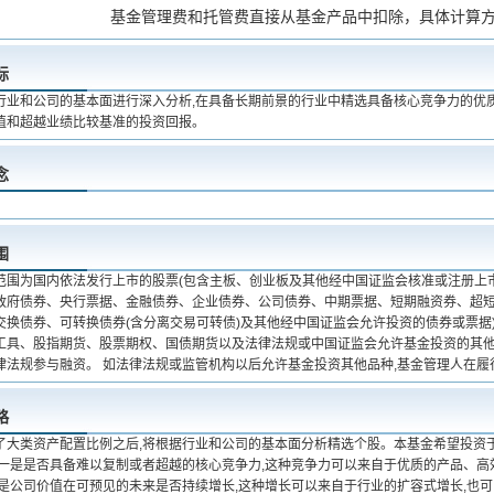
基金管理费和托管费直接从基金产品中扣除，具体计算
标
行业和公司的基本面进行深入分析,在具备长期前景的行业中精选具备核心竞争力的优质
值和超越业绩比较基准的投资回报。
念
围
范围为国内依法发行上市的股票(包含主板、创业板及其他经中国证监会核准或注册上市
政府债券、央行票据、金融债券、企业债券、公司债券、中期票据、短期融资券、超
交换债券、可转换债券(含分离交易可转债)及其他经中国证监会允许投资的债券或票据
工具、股指期货、股票期权、国债期货以及法律法规或中国证监会允许基金投资的其他金
律法规参与融资。 如法律法规或监管机构以后允许基金投资其他品种,基金管理人在履
略
了大类资产配置比例之后,将根据行业和公司的基本面分析精选个股。本基金希望投资
:一是是否具备难以复制或者超越的核心竞争力,这种竞争力可以来自于优质的产品、
二是公司价值在可预见的未来是否持续增长,这种增长可以来自于行业的扩容式增长,也可