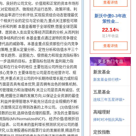
结构、良好的公司文化、价值观和正常的资本市场形
通过对宏观经济、微观经济运行态势、政策环境、利
收益率进行分析评估,实现投资组合动态管理最优
析各个相关行业的定位与定价能力,重点关注那些可顺
分析和判断 本基金着眼于全球视野,借鉴全球范围
律、居民收入支出变化等经济因素的分析,从而判别
业竞争结构的分析 本基金重点通过波特的竞争理论
e,替代品的威胁等。本基金重点投资那些行业内竞争
的策略,主要从定量分析、定性分析和估值水平三个
力、增长趋势、运营能力、偿债能力和现金流指标等5
进一步选择的目标。主要指标包括有:盈利能力指
特征和在行业中的地位 主要包括公司所处行业的周
核心竞争力 主要体现在公司是否在经营许可、规
势,并重点关注公司的中长期持续增长能力或阶段
方面是否具有成本优势,是否拥有出色的销售机制、
的管理能力和治理结构 关注公司是否具有诚信、优
略,把握住正确的发展方向,以保证企业资源的最佳
东利益并使得管理水平能充分适应企业规模的不断
方面情况正在得到改善的上市公司。 (3)估值分析
倍数的比较,选择估值合理的股票。涉及的主要指标
(MV/NormalizedNCF)、经济价值/息税折旧
表和损益表、公司未来的盈利增长预测状况对公司的基
究,以及港股通标的股票行业的发展前景,精选符合