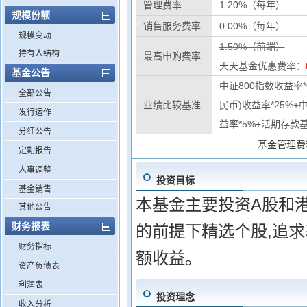
管理费率
1.20%（每年）
规模份额
销售服务费率
0.00%（每年）
规模变动
1.50%（前端）
持有人结构
最高申购费率
天天基金优惠费率：
基金公告
中证800指数收益率
全部公告
业绩比较基准
民币)收益率*25%+
发行运作
益率*5%+活期存款基
分红公告
基金管理费
定期报告
人事调整
投资目标
基金销售
本基金主要投资A股和
其他公告
财务报表
的前提下精选个股,追
财务指标
额收益。
资产负债表
利润表
投资理念
收入分析