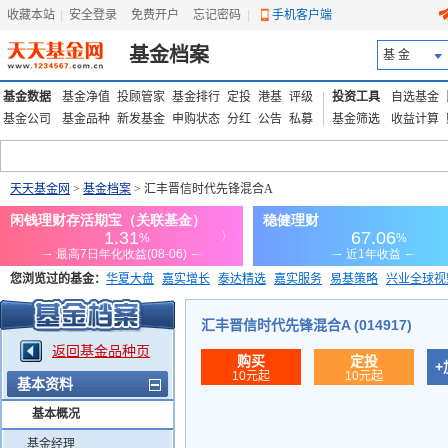
收藏本站
|
安全登录
|
免费开户
忘记密码
|
手机客户端
基金档案
基 金
基金数据
基金净值
投顾管家
基金排行
定投
港基
评级
投资工具
自选基金
基金公司
基金品种
新发基金
申购状态
分红
公告
私募
基金筛选
收益计算
天天基金网
>
基金档案
> 汇丰晋信时代先锋混合A
您浏览过的基金：
华夏大盘
嘉实增长
泰达精选
嘉实服务
易基策略
兴业全球视
添富优势
华安宏利
上证180价值ETF
上投优势
信诚蓝筹
汇丰晋信时代先锋混合A (014917)
返回基金品种页
购买
定投
+
10元起
10元起
基本资料
基本概况
基金经理