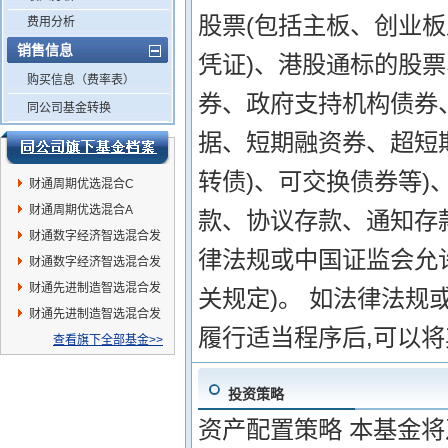
股票(包括主板、创业
费用分析
销售信息
凭证)、港股通标的股
购买信息（费率表）
券、政府支持机构债券
同公司基金转换
据、短期融资券、超短
转债)、可交换债券等)
财通周期优选混合C
财通周期优选混合A
款、协议存款、通知存
财通数字经济智选混合发
律法规或中国证监会允
起A
财通数字经济智选混合发
起C
财通先进制造智选混合发
关规定)。 如法律法规
起A
财通先进制造智选混合发
履行适当程序后,可以
起C
查看旗下全部基金>>
投资策略
资产配置策略 本基金