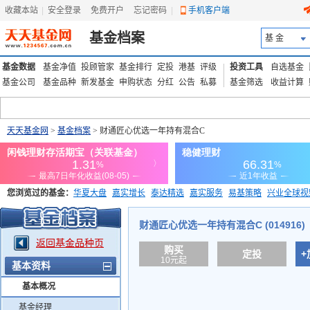
收藏本站
|
安全登录
|
免费开户
忘记密码
|
手机客户端
基金档案
基 金
基金数据
基金净值
投顾管家
基金排行
定投
港基
评级
投资工具
自选基金
基金公司
基金品种
新发基金
申购状态
分红
公告
私募
基金筛选
收益计算
天天基金网
>
基金档案
> 财通匠心优选一年持有混合C
您浏览过的基金：
华夏大盘
嘉实增长
泰达精选
嘉实服务
易基策略
兴业全球视
添富优势
华安宏利
上证180价值ETF
上投优势
信诚蓝筹
财通匠心优选一年持有混合C (014916)
返回基金品种页
购买
定投
+
10元起
基本资料
基本概况
基金经理