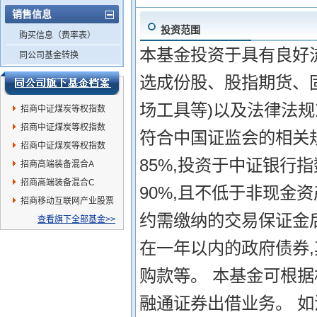
销售信息
投资范围
购买信息（费率表）
本基金投资于具有良好
同公司基金转换
选成份股、股指期货、
场工具等)以及法律法
招商中证煤炭等权指数
(LOF)A
招商中证煤炭等权指数
符合中国证监会的相关
(LOF)E
招商中证煤炭等权指数
85%,投资于中证银行
(LOF)C
招商高端装备混合A
招商高端装备混合C
90%,且不低于非现金
招商移动互联网产业股票
约需缴纳的交易保证金
基金A
查看旗下全部基金>>
在一年以内的政府债券
购款等。 本基金可根
融通证券出借业务。 