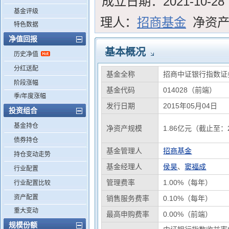
成立日期：
2021-10-28
基金评级
理人：
招商基金
净资
特色数据
净值回报
基本概况
历史净值
分红送配
基金全称
招商中证银行指数证
阶段涨幅
基金代码
014028（前端）
季/年度涨幅
发行日期
2015年05月04日
投资组合
基金持仓
净资产规模
1.86亿元（截止至：2
债券持仓
基金管理人
招商基金
持仓变动走势
基金经理人
侯昊
、
窦福成
行业配置
管理费率
1.00%（每年）
行业配置比较
资产配置
销售服务费率
0.10%（每年）
重大变动
最高申购费率
0.00%（前端）
规模份额