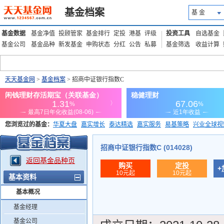
基金档案
基 金
基金数据
基金净值
投顾管家
基金排行
定投
港基
评级
投资工具
自选基金
基金公司
基金品种
新发基金
申购状态
分红
公告
私募
基金筛选
收益计算
天天基金网
>
基金档案
> 招商中证银行指数C
您浏览过的基金：
华夏大盘
嘉实增长
泰达精选
嘉实服务
易基策略
兴业全球视
添富优势
华安宏利
上证180价值ETF
上投优势
信诚蓝筹
招商中证银行指数C (014028)
返回基金品种页
购买
定投
+
10元起
10元起
基本资料
基本概况
基金经理
基金公司