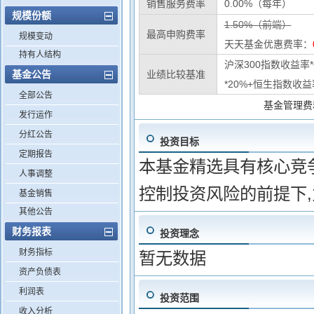
销售服务费率
0.00%（每年）
规模份额
1.50%（前端）
最高申购费率
规模变动
天天基金优惠费率：
持有人结构
沪深300指数收益率
基金公告
业绩比较基准
*20%+恒生指数收益
全部公告
基金管理费
发行运作
分红公告
投资目标
定期报告
本基金精选具有核心竞争
人事调整
控制投资风险的前提下
基金销售
其他公告
财务报表
投资理念
财务指标
暂无数据
资产负债表
利润表
投资范围
收入分析