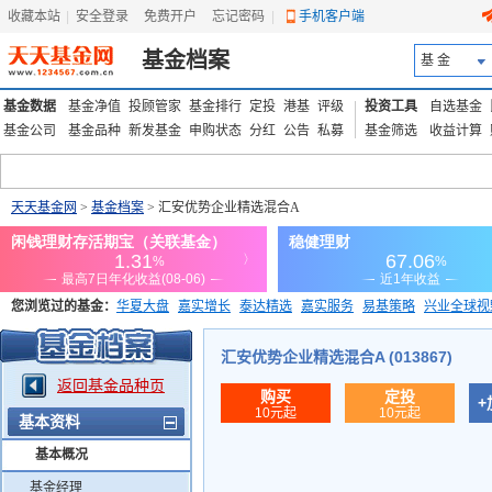
收藏本站
|
安全登录
|
免费开户
忘记密码
|
手机客户端
基金档案
基 金
基金数据
基金净值
投顾管家
基金排行
定投
港基
评级
投资工具
自选基金
基金公司
基金品种
新发基金
申购状态
分红
公告
私募
基金筛选
收益计算
天天基金网
>
基金档案
> 汇安优势企业精选混合A
您浏览过的基金：
华夏大盘
嘉实增长
泰达精选
嘉实服务
易基策略
兴业全球视
添富优势
华安宏利
上证180价值ETF
上投优势
信诚蓝筹
汇安优势企业精选混合A (013867)
返回基金品种页
购买
定投
+
10元起
10元起
基本资料
基本概况
基金经理