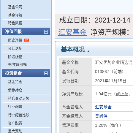
基金公司
基金评级
成立日期：
2021-12-14
特色数据
汇安基金
净资产规模
净值回报
历史净值
基本概况
分红送配
阶段涨幅
基金全称
汇安优势企业精选混
季/年度涨幅
基金代码
013867（前端）
投资组合
发行日期
2021年11月15日
基金持仓
债券持仓
净资产规模
1.94亿元（截止至：2
持仓变动走势
基金管理人
汇安基金
行业配置
行业配置比较
基金经理人
吴尚伟
资产配置
管理费率
1.20%（每年）
重大变动