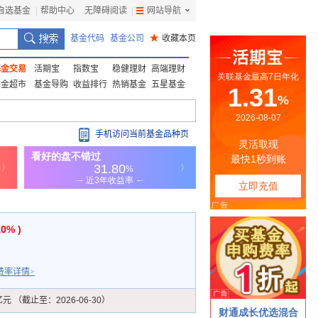
自选基金
|
帮助中心
无障碍阅读
|
网站导航
|
基金代码
基金公司
★
收藏本页
基金交易
活期宝
指数宝
稳健理财
高端理财
基金超市
基金导购
收益排行
热销基金
五星基金
手机访问当前基金品种页
10% )
费率详情>
亿元 （截止至：2026-06-30）