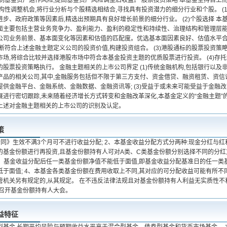
控制基金资产运作风险,提高基金资产风险调整后收益。 股票投资策略 本基金坚持自上
构性调整机会,将行业分析与个股精选相结合,寻找具有投资潜力的细分行业和个股。 (
进步、政府政策等因素后,精选出预期具有良好增长前景的细分行业。 (2)个股选择 
面主要包括主营业务竞争力、盈利能力、盈利的稳定性和持续性、治理结构和管理层
公司业务前景、基本面变化等因素和估值的匹配度。优选基本面因素良好、估值水平
断符合上述金融主题定义公司的投资价值,构建投资组合。 (3)港股通标的股票投资策
市场,将综合比较并选择港股市场中符合本基金投资主题的优质股票进行投资。 (4)存
股票投资策略执行。 金融主题相关的上市公司界定 (1)传统金融机构,包括银行以及非银
产品的相关公司,其中,金融服务包括但不限于第三方支付、资金借贷、融资租赁、资信
供金融平台、金融系统、金融数据、金融资讯等; (3)受益于或未来可能受益于金融改
展进行密切跟踪,未来随着经济增长方式转变和金融改革深化,本基金定义的“金融主题”
上述对金融主题相关的上市公司的识别及认定。
策
合同》生效不满3个月可不进行收益分配; 2、本基金收益分配方式分两种:现金分红与
的基金份额进行再投资,且基金份额持有人可对A类、C类基金份额分别选择不同的分红
 3、基金收益分配后任一类基金份额净值不能低于面值,即基金收益分配基准日的任一
于面值; 4、本基金各类基金份额在费用收取上不同,其对应的可分配收益可能有所不
管机关另有规定的,从其规定。 在不违反法律法规且对基金份额持有人利益无实质性不
需召开基金份额持有人大会。
益特征