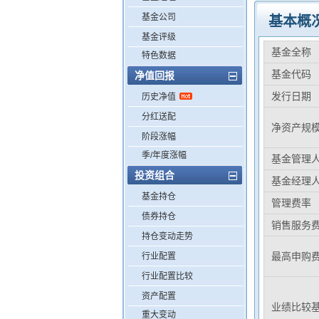
基金公司
基本概
基金评级
基金全称
特色数据
基金代码
净值回报
发行日期
历史净值
分红送配
净资产规
阶段涨幅
季/年度涨幅
基金管理
投资组合
基金经理
基金持仓
管理费率
债券持仓
销售服务
持仓变动走势
最高申购
行业配置
行业配置比较
资产配置
业绩比较
重大变动