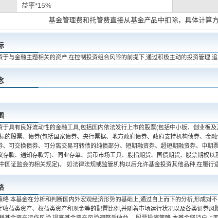
益率*15%
基金管理费和托管费直接从基金产品中扣除，具体计算
标
资于与金融主题相关的资产,在控制投资组合风险的前提下,通过积极主动的投资管理,
念
围
资于具有良好流动性的金融工具,包括国内依法发行上市的股票(包括中小板、创业板
通标的股票、债券(包括国家债券、央行票据、地方政府债券、政府支持机构债券、金
券、可交换债券、可分离交易可转债的纯债部分、短期融资券、超短期融资券、中期票
议存款、通知存款等)、同业存单、货币市场工具、股指期货、国债期货、股票期权以
合中国证监会的相关规定)。 如法律法规或监管机构以后允许基金投资其他品种,在履行
略
策略 本基金在分析和判断国内外宏观经济形势的基础上,通过自上而下的分析,形成对
定收益类资产、权益类资产和现金等的配置比例,并随着市场运行状况以及各类证券风