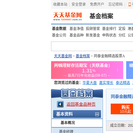
收藏本站
|
安全登录
|
免费开户
忘记密码
|
基金档案
基金数据
基金净值
投顾管家
基金排行
定投
港
基金公司
基金品种
新发基金
申购状态
分红
公
天天基金网
>
基金档案
> 同泰金融精选股票A
您浏览过的基金：
华夏大盘
嘉实增长
泰达精选
添富优势
华安宏利
上证180价值ETF
上投优势
同泰金融精选股
返回基金品种页
购买
10元起
基本资料
基本概况
成立日期：
20
基金经理