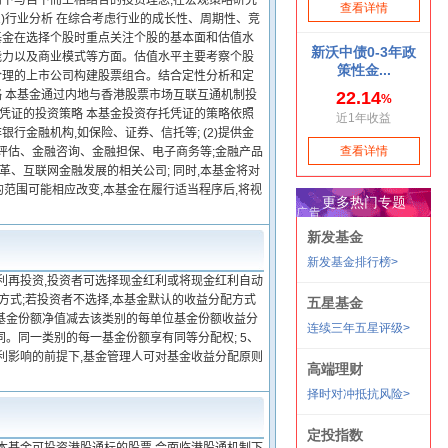
而下与自下而上相结合的投资理念,在宏观策略研究
1)行业分析 在综合考虑行业的成长性、周期性、竞
本基金在选择个股时重点关注个股的基本面和估值水
能力以及商业模式等方面。估值水平主要考察个股
合理的上市公司构建股票组合。结合定性分析和定
略 本基金通过内地与香港股票市场互联互通机制投
托凭证的投资策略 本基金投资存托凭证的策略依照
行金融机构,如保险、证券、信托等; (2)提供金
评估、金融咨询、金融担保、电子商务等;金融产品
革、互联网金融发展的相关公司; 同时,本基金将对
的范围可能相应改变,本基金在履行适当程序后,将视
红利再投资,投资者可选择现金红利或将现金红利自动
方式;若投资者不选择,本基金默认的收益分配方式
类基金份额净值减去该类别的每单位基金份额收益分
同。同一类别的每一基金份额享有同等分配权; 5、
利影响的前提下,基金管理人可对基金收益分配原则