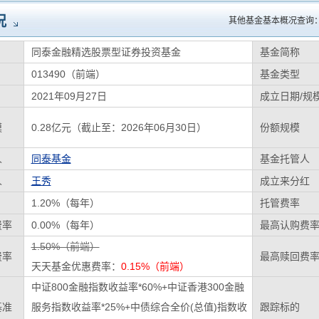
况
其他基金基本概况查询
同泰金融精选股票型证券投资基金
基金简称
013490（前端）
基金类型
2021年09月27日
成立日期/规
模
0.28亿元（截止至：2026年06月30日）
份额规模
人
同泰基金
基金托管人
人
王秀
成立来分红
1.20%（每年）
托管费率
费率
0.00%（每年）
最高认购费
1.50%（前端）
费率
最高赎回费
天天基金优惠费率：
0.15%（前端）
中证800金融指数收益率*60%+中证香港300金融
基准
服务指数收益率*25%+中债综合全价(总值)指数收
跟踪标的