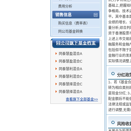
例,力争有效
基础上,把握结
费用分析
争格局、技术
销售信息
平。其中基本
业绩的增长、
购买信息（费率表）
量分析,综合判
同公司基金转换
资于香港股票
上述上市交易的
融服务和金融
包括但不限于提
同泰慧盈混合A
金融行业的发
实际情况调整
同泰慧盈混合C
同泰慧利混合A
分红政
同泰慧利混合C
1、若《基金
同泰慧择混合C
转为相应类别
同泰慧择混合A
是现金分红;
配金额后不能低
查看旗下全部基金>>
法律法规或监
进行调整,无
风险收