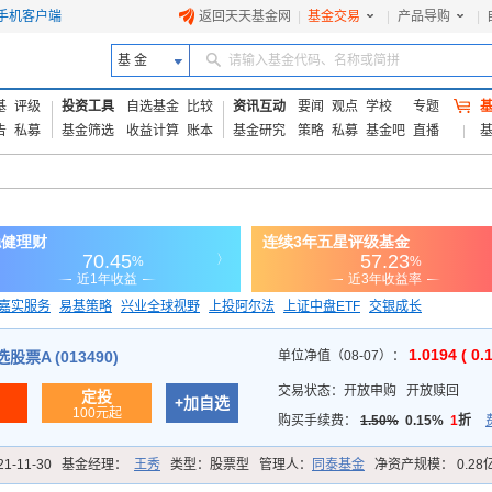
手机客户端
返回天天基金网
|
基金交易
|
产品导购
|
基 金
请输入基金代码、名称或简拼
基
评级
投资工具
自选基金
比较
资讯互动
要闻
观点
学校
专题
告
私募
基金筛选
收益计算
账本
基金研究
策略
私募
基金吧
直播
嘉实服务
易基策略
兴业全球视野
上投阿尔法
上证中盘ETF
交银成长
信诚蓝筹
1.0194 ( 0.
票A (013490)
单位净值（08-07）：
交易状态：
开放申购
开放赎回
定投
+加自选
100元起
购买手续费：
1.50%
0.15%
1
折
21-11-30
基金经理：
王秀
类型：
股票型
管理人：
同泰基金
净资产规模：
0.28