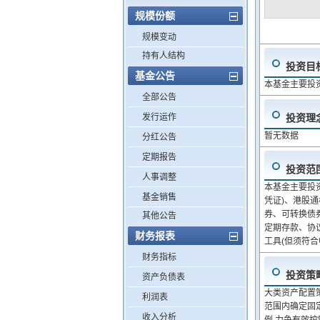
规模份额
规模变动
持有人结构
投资目
基金公告
本基金主要投
全部公告
发行运作
投资理
暂无数据
分红公告
定期报告
投资范
人事调整
本基金主要投
基金销售
凭证)、港股
券、可转换债
其他公告
定期存款、协
财务报表
工具(但须符
财务指标
投资策
资产负债表
大类资产配置
利润表
范围内确定固
收入分析