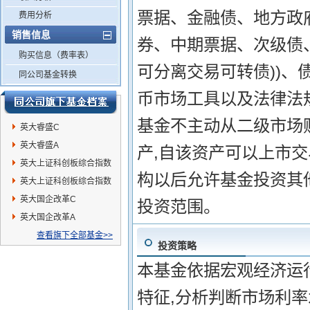
票据、金融债、地方政
费用分析
销售信息
券、中期票据、次级债
购买信息（费率表）
可分离交易可转债))
同公司基金转换
币市场工具以及法律法
基金不主动从二级市场
英大睿盛C
英大睿盛A
产,自该资产可以上市交
英大上证科创板综合指数
构以后允许基金投资其
增强发起A
英大上证科创板综合指数
增强发起C
英大国企改革C
投资范围。
英大国企改革A
查看旗下全部基金>>
投资策略
本基金依据宏观经济运
特征,分析判断市场利率