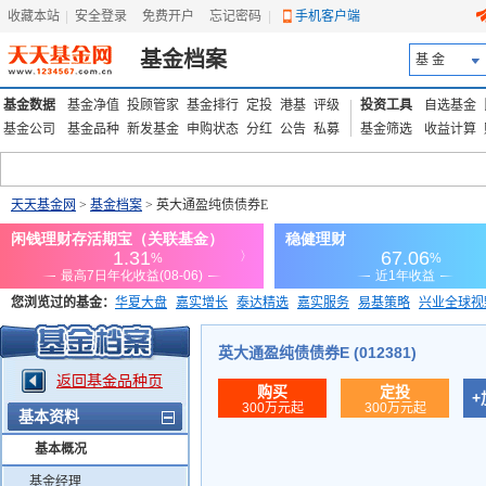
收藏本站
|
安全登录
|
免费开户
忘记密码
|
手机客户端
基金档案
基 金
基金数据
基金净值
投顾管家
基金排行
定投
港基
评级
投资工具
自选基金
基金公司
基金品种
新发基金
申购状态
分红
公告
私募
基金筛选
收益计算
天天基金网
>
基金档案
> 英大通盈纯债债券E
您浏览过的基金：
华夏大盘
嘉实增长
泰达精选
嘉实服务
易基策略
兴业全球视
添富优势
华安宏利
上证180价值ETF
上投优势
信诚蓝筹
英大通盈纯债债券E (012381)
返回基金品种页
购买
定投
+
300万元起
300万元起
基本资料
基本概况
基金经理