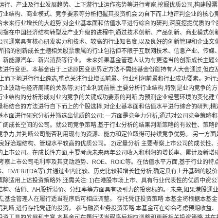
济运行、产业及行业发展趋势、上下游行业运作态势等进行考察,挖掘优质公司,构建股票
行业结构、商业模式、竞争要素等分析把握其投资机会;2)自下而上地评判企业的核心
未来行业增长的大趋势,对企业基本面和估值水平进行综合的研判,深度挖掘优质的个股。
司指在中国经济结构转型及产业升级的进程中,通过技术创新、产品创新、商业模式创
公司通常具有核心研发实力和技术、较高的行业知名度,以及良好的创新管理和企业文化
金所指的创新成长主题相关股票隶属的行业包括但不限于互联网技术、信息产业、传媒
、新能源汽车、新兴消费等行业。 未来如果基金管理人认为有更适当的创新成长主题
法进行变更。本基金由于上述原因变更界定方法不需经基金份额持有人大会通过,但应及时
自上而下地进行行业遴选,重点关注行业增长前景、行业利润前景和行业成功要素。对行
行业波动与经济周期的关系等;对行业利润前景,主要分析行业结构,特别是业内竞争的
行业结构的分析形成对业内竞争的关键成功要素的判断,为预测企业经营环境的变化建立起
量相结合的方法进行自下而上的个股选择,对企业基本面和估值水平进行综合的研判,精选
基本面进行研究分析并筛选出优质的公司: 一方面是竞争力分析,通过对公司竞争策略
广阔成长空间的公司。就公司竞争策略,基于行业分析的结果判断策略的有效性、策略的
竞争力,并判断公司能否利用现有的资源、能力和定位取得可持续竞争优势。 另一方面
有良好治理结构、管理水平较高的优质公司。 2)定量分析 主要考察上市公司的成长性
的上市公司。在成长性方面,主要考虑未来两年公司收入和利润的增长率、累计及新增研
考察上市公司毛利率及其变动趋势、ROE、ROIC等。在估值水平方面,基于行业的特
PS、EV/EBITDA等),并通过业内比较、历史比较和增长性分析,确定具有上升基础的股
除适用上述投资策略外,还需关注: 1)在港股市场上市、具有行业代表性的优质中资公司;
结构、估值、AH股折溢价、分红率等方面具有吸引力的投资标的。 未来,如果港股通
式,基金管理人在履行适当程序后可相应调整。 存托凭证投资策略 本基金将根据本基
究判断,进行存托凭证的投资。 参与融资业务投资策略 本基金可在综合考虑预期收益、
投资工具的发展和丰富,本基金可在履行适当程序后相应调整和更新相关投资策略,并在