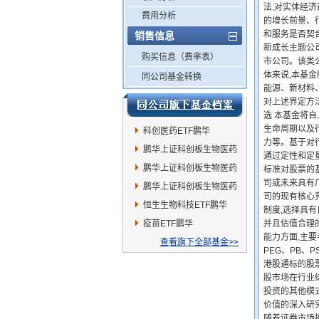
法,对实体经
费用分析
的增长前景、
和服务是否契合
销售信息
新成长主题公
购买信息（费率表）
市公司。该类
体来说,本基
同公司基金转换
能源、新材料
对上述界定方
选 本基金将
生命周期以及
科创医药ETF鹏华
力等。基于对
鹏华上证科创板生物医药
通过定性和定
ETF发起式联接I
鹏华上证科创板生物医药
标准对股票的
司或未来具有
ETF发起式联接A
鹏华上证科创板生物医药
司的现有核心
ETF发起式联接C
恒生生物科技ETF鹏华
制度,选择具
疫苗ETF鹏华
并且估值合理
能力方面,主要
查看旗下全部基金>>
PEG、PB、
港股通标的股票
股市场在行业
投资的其他模
价值的深入研
随着证券市场