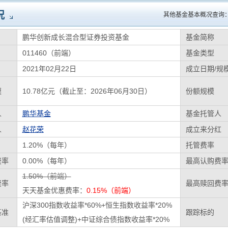
况
其他基金基本概况查询
鹏华创新成长混合型证券投资基金
基金简称
011460（前端）
基金类型
2021年02月22日
成立日期/规
模
10.78亿元（截止至：2026年06月30日）
份额规模
人
鹏华基金
基金托管人
人
赵花荣
成立来分红
1.20%（每年）
托管费率
费率
0.00%（每年）
最高认购费
1.50%（前端）
费率
最高赎回费
天天基金优惠费率：
0.15%（前端）
沪深300指数收益率*60%+恒生指数收益率*20%
基准
跟踪标的
(经汇率估值调整)+中证综合债指数收益率*20%