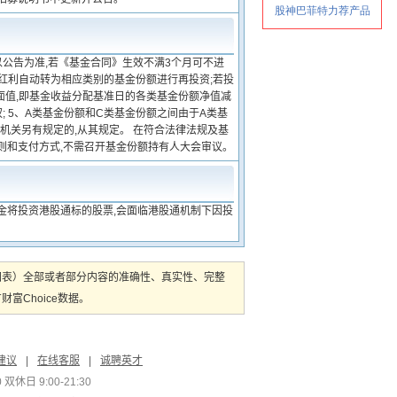
以公告为准,若《基金合同》生效不满3个月可不进
金红利自动转为相应类别的基金份额进行再投资;若投
面值,即基金收益分配基准日的各类基金份额净值减
 5、A类基金份额和C类基金份额之间由于A类基
机关另有规定的,从其规定。 在符合法律法规及基
则和支付方式,不需召开基金份额持有人大会审议。
金将投资港股通标的股票,会面临港股通机制下因投
图表）全部或者部分内容的准确性、真实性、完整
Choice数据。
建议
|
在线客服
|
诚聘英才
双休日 9:00-21:30