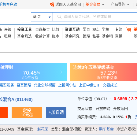
手机客户端
返回天天基金网
|
基金交易
|
产品导购
|
基 金
请输入基金代码、名称或简拼
基
评级
投资工具
自选基金
比较
资讯互动
要闻
观点
学校
专题
告
私募
基金筛选
收益计算
账本
基金研究
策略
私募
基金吧
直播
嘉实服务
易基策略
兴业全球视野
上投阿尔法
上证中盘ETF
交银成长
信诚蓝筹
0.6899 ( 3.
合A (011460)
单位净值（08-07）：
交易状态：
开放申购
开放赎回
定投
+加自选
10元起
购买手续费：
1.50%
0.15%
1
折
21-03-09
基金经理：
赵花荣
类型：
混合型-偏股
管理人：
鹏华基金
净资产规模