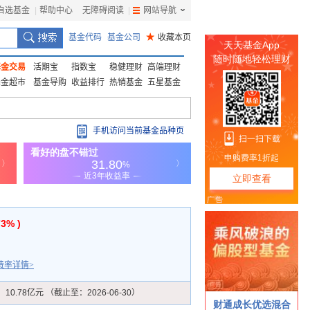
自选基金
|
帮助中心
无障碍阅读
|
网站导航
|
基金代码
基金公司
★
收藏本页
基金交易
活期宝
指数宝
稳健理财
高端理财
基金超市
基金导购
收益排行
热销基金
五星基金
手机访问当前基金品种页
73% )
费率详情>
：
10.78亿元 （截止至：2026-06-30）