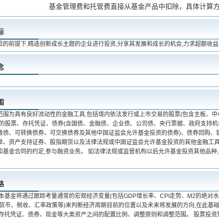
基金管理费和托管费直接从基金产品中扣除，具体计算
标
险的前提下,精选创新成长主题的企业进行投资,分享其发展和成长的机会,力求超额收
念
围
范围为具有良好流动性的金融工具,包括境内依法发行或上市交易的股票(包含主板、
标的股票、存托凭证、债券(含国债、金融债、企业债、公司债、央行票据、政府支持
级债、可转换债券、可交换债券及其他中国证监会允许基金投资的债券)、债券回购、银
单、资产支持证券、股指期货以及法律法规或中国证监会允许基金投资的其他金融工具(
和基金合同的约定,参与融资业务。 如法律法规或监管机构以后允许基金投资其他品种
略
本基金将通过跟踪考量通常的宏观经济变量(包括GDP增长率、CPI走势、M2的绝对
、货币、税收、汇率政策等)来判断经济周期目前的位置以及未来将发展的方向,在此基
、存托凭证、债券、现金等大类资产之间的配置比例、调整原则和调整范围。 股票投资