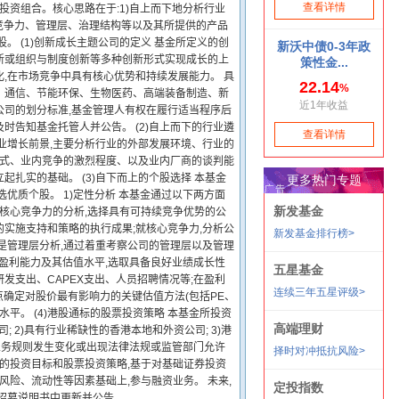
投资组合。核心思路在于:1)自上而下地分析行业
竞争力、管理层、治理结构等以及其所提供的产品
 (1)创新成长主题公司的定义 基金所定义的创
新或组织与制度创新等多种创新形式实现成长的上
,在市场竞争中具有核心优势和持续发展能力。 具
、通信、节能环保、生物医药、高端装备制造、新
公司的划分标准,基金管理人有权在履行适当程序后
告知基金托管人并公告。 (2)自上而下的行业遴
业增长前景,主要分析行业的外部发展环境、行业的
方式、业内竞争的激烈程度、以及业内厂商的谈判能
扎实的基础。 (3)自下而上的个股选择 本基金
优质个股。 1)定性分析 本基金通过以下两方面
和核心竞争力的分析,选择具有可持续竞争优势的公
实施支持和策略的执行成果;就核心竞争力,分析公
是管理层分析,通过着重考察公司的管理层以及管理
、盈利能力及其估值水平,选取具备良好业绩成长性
发支出、CAPEX支出、人员招聘情况等;在盈利
点确定对股价最有影响力的关键估值方法(包括PE、
价水平。 (4)港股通标的股票投资策略 本基金所投资
 2)具有行业稀缺性的香港本地和外资公司; 3)港
业务规则发生变化或出现法律法规或监管部门允许
金的投资目标和股票投资策略,基于对基础证券投资
风险、流动性等因素基础上,参与融资业务。 未来,
招募说明书中更新并公告。