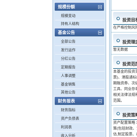
规模份额
规模变动
投资目
持有人结构
在严格控制风
基金公告
全部公告
投资理
暂无数据
发行运作
分红公告
投资范
定期报告
本基金的投资
人事调整
票)、港股通
期融资券、次
基金销售
工具、同业存
其他公告
相关法律法规
财务报表
范围。
财务指标
投资策
资产负债表
资产配置策略 
利润表
策(包括财政
估,制定股票
收入分析