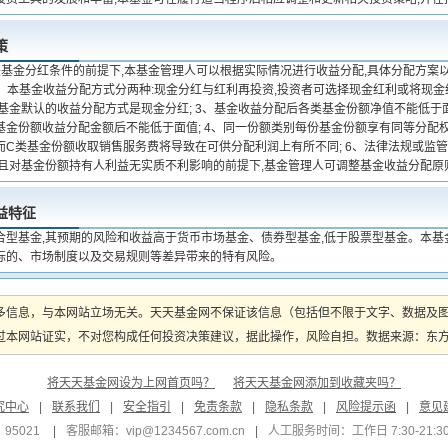
策
关基金分红条件的前提下,本基金管理人可以根据实际情况进行收益分配,具体分配方案
 2、本基金收益分配方式分两种:现金分红与红利再投资,投资者可选择现金红利或将现
本基金默认的收益分配方式是现金分红; 3、基金收益分配后各类基金份额净值不能低于
金份额收益分配金额后不能低于面值; 4、同一份额类别每份基金份额享有同等分配权;
而C类基金份额收取销售服务费将导致在可供分配利润上有所不同; 6、法律法规或监管
,且对基金份额持有人利益无实质不利影响的前提下,基金管理人可调整基金收益分配原
益特征
合型基金,其预期的风险和收益高于货币市场基金、债券型基金,低于股票型基金。本基
标的、市场制度以及交易规则等差异带来的特有风险。
多信息，与本网站立场无关。天天基金网不保证该信息（包括但不限于文字、数据及
本网站证实，不对您构成任何投资决策建议，据此操作，风险自担。数据来源：东方财富
将天天基金网设为上网首页吗？
将天天基金网添加到收藏夹吗？
究中心
|
联系我们
|
安全指引
|
免责条款
|
隐私条款
|
风险提示函
|
意见
95021
|
客服邮箱：
vip@1234567.com.cn
|
人工服务时间：工作日 7:30-21:30 