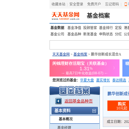
收藏本站
|
安全登录
|
免费开户
忘记密码
|
基金档案
基金数据
基金净值
投顾管家
基金排行
定投
港
基金公司
基金品种
新发基金
申购状态
分红
公
天天基金网
>
基金档案
> 鹏华创新成长混合A
您浏览过的基金：
华夏大盘
嘉实增长
泰达精选
添富优势
华安宏利
上证180价值ETF
上投优势
鹏华创新成长混
返回基金品种页
购买
10元起
基本资料
基本概况
成立日期：
20
基金经理