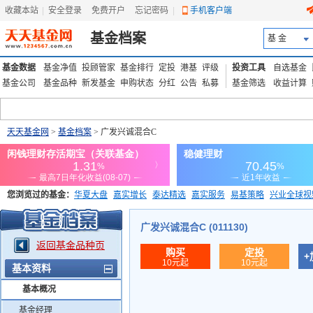
收藏本站
|
安全登录
|
免费开户
忘记密码
|
手机客户端
基金档案
基 金
基金数据
基金净值
投顾管家
基金排行
定投
港基
评级
投资工具
自选基金
基金公司
基金品种
新发基金
申购状态
分红
公告
私募
基金筛选
收益计算
天天基金网
>
基金档案
> 广发兴诚混合C
您浏览过的基金：
华夏大盘
嘉实增长
泰达精选
嘉实服务
易基策略
兴业全球视
添富优势
华安宏利
上证180价值ETF
上投优势
信诚蓝筹
广发兴诚混合C (011130)
返回基金品种页
购买
定投
+
10元起
10元起
基本资料
基本概况
基金经理