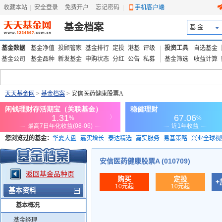
收藏本站
|
安全登录
|
免费开户
忘记密码
|
手机客户端
基金档案
基 金
基金数据
基金净值
投顾管家
基金排行
定投
港基
评级
投资工具
自选基金
基金公司
基金品种
新发基金
申购状态
分红
公告
私募
基金筛选
收益计算
天天基金网
>
基金档案
> 安信医药健康股票A
您浏览过的基金：
华夏大盘
嘉实增长
泰达精选
嘉实服务
易基策略
兴业全球视
添富优势
华安宏利
上证180价值ETF
上投优势
信诚蓝筹
安信医药健康股票A (010709)
返回基金品种页
购买
定投
+
10元起
10元起
基本资料
基本概况
基金经理