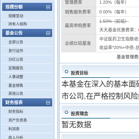
管理费率
1.20%（每年）
规模份额
销售服务费率
0.00%（每年）
规模变动
1.50%（前端）
持有人结构
最高申购费率
天天基金优惠费率：
基金公告
中证医药卫生指数收益
全部公告
业绩比较基准
收益率*20%+中债-
发行运作
基金管理费
分红公告
定期报告
投资目标
人事调整
本基金在深入的基本面
基金销售
其他公告
市公司,在严格控制风
财务报表
财务指标
投资理念
资产负债表
暂无数据
利润表
收入分析