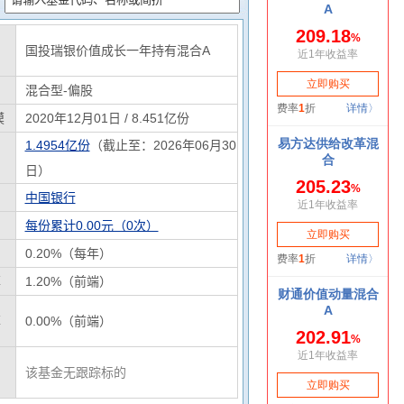
国投瑞银价值成长一年持有混合A
混合型-偏股
模
2020年12月01日 / 8.451亿份
1.4954亿份
（截止至：2026年06月30
日）
中国银行
每份累计0.00元（0次）
0.20%（每年）
率
1.20%（前端）
率
0.00%（前端）
该基金无跟踪标的