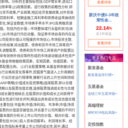
影响。分析的主要指标包括:GDP增长率,进出口
利用率等;(2)政策因素。进行政策的前瞻性分析,研
货币政策,产业政策,地区经济发展政策,对外贸易
存贷款利率、短期金融工具利率和债券收益率曲线形
化,保证金数据,市场换手率水平;IPO及再融资速
资价值。包括内在价值—市场整体或行业盈利状况(收
; (6)市场运行内在动量。指证券市场自身的内在运
公司投资价值认可程度的市场信心,市场投资主题,
的分析结果,给出股票、债券和货币市场工具等资产
期,调整股票、债券和货币市场工具等资产的配置比
场非有效例外效应等所形成的市场波动做战术性资产
,本基金将根据政策因素、宏观因素、估值因素、市
配置比例。 (1)行业配置策略 本基金将依据对宏
与行业格局变化等事件,挖掘景气度进入上升周期的
、行业历史运行规律等,推断行业的上升空间和持续
ARP策略(价值成长投资策略)选择股票,即以合理
预期以及股票估值合理,选择股票强调成长性与合理
和成长属性相结合,在股票的价值和成长之间获得平
成长性进行综合评判,精选出具有成长性且估值合理
包括:市盈率(市值/净利润)、市净率(市值/净资
量股票的价值是否被低估,并且基于公司所属的不同行
司基本面的分析对上市公司内在价值、相对价值、收
括:ROIC(投入资本回报率)、利润增长率、经
长性指标来考量上市公司的成长性;其中,通过