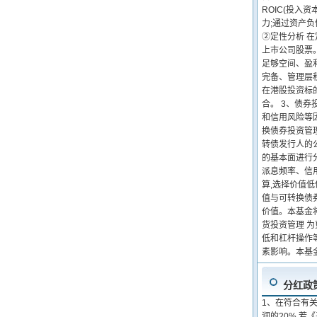
ROIC(投
力;通过资产
②定性分析 
上市公司股票
足够空间、盈
完备、管理层
在港股投资标
合。 3、债
和信用风险等
换债券投资管
转债发行人的
的基本面进行
派息频率、信
算,选择价值
值与可转换债
价值。本基金
货投资管理 
低和杠杆操作
素影响。本基
分红政
1、在符合有
润的20%,若