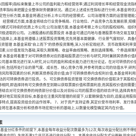
入资本回报率)指标来衡量上市公司的盈利能力和经营效率;通过利润增长率和经营现金流
负债率指标来把握企业整体财务健康状况。通过对上述成长性指标进行分析,本基金将
在定性分析方面,本基金将通过分析上市公司的经营模式、公司治理等方面的运营管理能
。 经营模式方面,本基金将结合行业竞争格局、行业地位、产品竞争力及发展前景,规
利模式可持续的优质上市公司;公司治理方面,本基金将考察上市公司的股权结构、组织
积极进取的公司。 2)港股通标的股票投资 本基金可通过内地与香港股票市场交易互联
的选择上,本基金将遵循上述股票投资策略,优先将基本面健康、行业景气度较好、具
券投资管理 本基金采取“自上而下”的债券投资策略,深入分析宏观经济、货币政策和利
因素,以价值发现为基础,采取久期策略、收益率曲线策略、类别选择策略、个券选择策略
理 本基金将着重于对可转换债券对应的基础股票进行分析与研究,同时兼顾其债券价
公司基本情况进行深入研究,对公司的盈利和成长能力进行充分论证。在对可转债的价
分析,包括所处行业的景气度、成长性、核心竞争力等,并参考同类公司的估值水平,研
用风险等因素的分析,判断其债券投资价值;由于可转换债券内含权利价值,本基金将利
低估的可转换债券进行投资。 5、可交换债券投资管理 可交换债券的价值取决于其股
券相同,即选择持有可交换债券至到期以获取票面价值和票面利息;而其股权价值则需要
将结合对可交换债券的纯债部分价值以及对目标公司的股票价值的综合评估,选择具有较
为更好地实现投资目标,本基金在注重风险管理的前提下,以套期保值为目的,适度运用
等特点,提高投资组合的运作效率。 7、对于资产支持证券,其定价受市场利率、发行
金将在基本面分析和债券市场宏观分析的基础上,以数量化模型确定其内在价值。
策
关基金分红条件的前提下,本基金每年收益分配次数最多为12次,每次收益分配比例不
《基金合同》生效不满3个月可不进行收益分配; 2、本基金收益分配方式分两种:现金