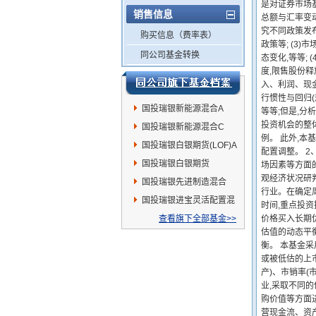
是对证券市场
销售信息
总额与汇率变动
究不同政策发
购买信息（费率表）
政策等; (
同公司基金转换
态变化,等等;
度,限售股份释
入、利润、现金
行惯性与回归(
国投瑞银新能源混合A
等等;但是,
投资机会的整
国投瑞银新能源混合C
例。 此外,
国投瑞银白银期货(LOF)A
配置调整。 
国投瑞银白银期货
场因素等方面的
观经济状况研
(LOF)C
国投瑞银先进制造混合
行业。在确定
国投瑞银进宝灵活配置混
时间,重点投资
合
查看旗下全部基金>>
价格买入长期
估值的动态平
衡。 本基金
或被低估的上市
产)、市销率
业,采取不同
购价值等方面进
营现金流、资