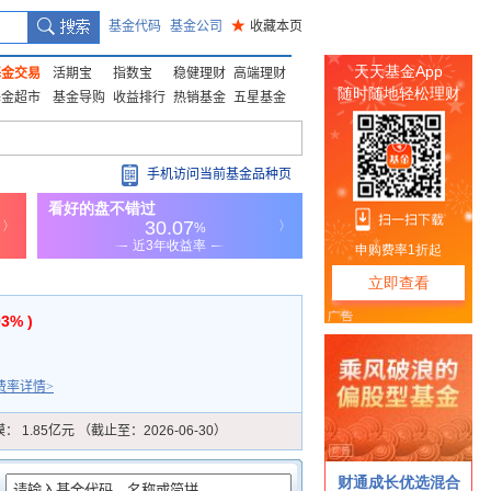
基金代码
基金公司
★
收藏本页
基金交易
活期宝
指数宝
稳健理财
高端理财
基金超市
基金导购
收益排行
热销基金
五星基金
手机访问当前基金品种页
93% )
费率详情>
模：
1.85亿元 （截止至：2026-06-30）
：