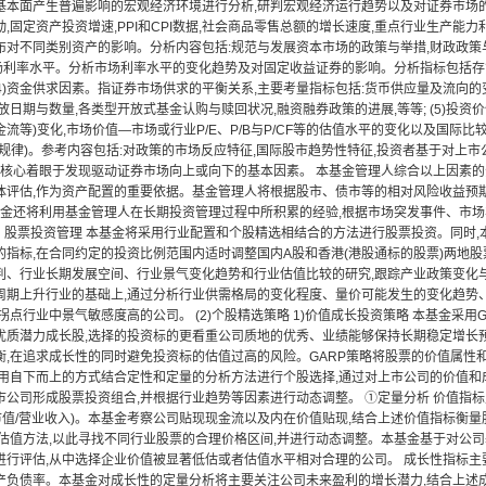
基本面产生普遍影响的宏观经济环境进行分析,研判宏观经济运行趋势以及对证券市场的
,固定资产投资增速,PPI和CPI数据,社会商品零售总额的增长速度,重点行业生产能力
布对不同类别资产的影响。分析内容包括:规范与发展资本市场的政策与举措,财政政策与
3)市场利率水平。分析市场利率水平的变化趋势及对固定收益证券的影响。分析指标包括
 (4)资金供求因素。指证券市场供求的平衡关系,主要考量指标包括:货币供应量及流向的变
放日期与数量,各类型开放式基金认购与赎回状况,融资融券政策的进展,等等; (5)投
流等)变化,市场价值—市场或行业P/E、P/B与P/CF等的估值水平的变化以及国际比较
规律)。参考内容包括:对政策的市场反应特征,国际股市趋势性特征,投资者基于对上市
分析核心着眼于发现驱动证券市场向上或向下的基本因素。 本基金管理人综合以上因素
体评估,作为资产配置的重要依据。基金管理人将根据股市、债市等的相对风险收益预
本基金还将利用基金管理人在长期投资管理过程中所积累的经验,根据市场突发事件、市
2、股票投资管理 本基金将采用行业配置和个股精选相结合的方法进行股票投资。同时
指标,在合同约定的投资比例范围内适时调整国内A股和香港(港股通标的股票)两地股票
判、行业长期发展空间、行业景气变化趋势和行业估值比较的研究,跟踪产业政策变化
周期上升行业的基础上,通过分析行业供需格局的变化程度、量价可能发生的变化趋势
拐点行业中景气敏感度高的公司。 (2)个股精选策略 1)价值成长投资策略 本基金采用G
优质潜力成长股,选择的投资标的更看重公司质地的优秀、业绩能够保持长期稳定增长
衡,在追求成长性的同时避免投资标的估值过高的风险。GARP策略将股票的价值属性
采用自下而上的方式结合定性和定量的分析方法进行个股选择,通过对上市公司的价值和
公司形成股票投资组合,并根据行业趋势等因素进行动态调整。 ①定量分析 价值指标主要
(市值/营业收入)。本基金考察公司贴现现金流以及内在价值贴现,结合上述价值指标衡
的估值方法,以此寻找不同行业股票的合理价格区间,并进行动态调整。本基金基于对公
行评估,从中选择企业价值被显著低估或者估值水平相对合理的公司。 成长性指标主要包
产负债率。本基金对成长性的定量分析将主要关注公司未来盈利的增长潜力,结合上述成