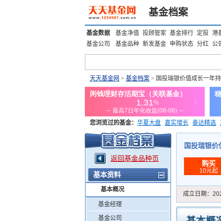
基金档案
基金数据
基金净值
投顾管家
基金排行
定投
港
基金公司
基金品种
新发基金
申购状态
分红
公
天天基金网
>
基金档案
> 国投瑞银价值成长一年
您浏览过的基金：
华夏大盘
嘉实增长
泰达精选
添富优势
华安宏利
上证180价值ETF
上投优势
国投瑞银价值
返回基金品种页
购买
10元起
基本资料
基本概况
成立日期：
20
基金经理
基金公司