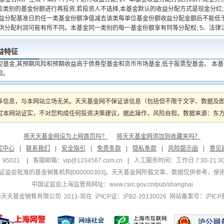
应类别的基金份额进行再投资;若投资人不选择,本基金默认的收益分配方式是现金分红;
收益分配基准日的任一类基金份额净值减去该类每单位基金份额收益分配金额后不能低于
可供分配利润可能有所不同。本基金同一类别的每一基金份额享有同等分配权; 5、法律
益特征
型基金,其预期风险和预期收益高于债券型基金和货币市场基金,低于股票型基金。 本
险。
多信息，与本网站立场无关。天天基金网不保证该信息（包括但不限于文字、数据及
本网站证实，不对您构成任何投资决策建议，据此操作，风险自担。数据来源：东方财富
将天天基金网设为上网首页吗？
将天天基金网添加到收藏夹吗？
究中心
|
联系我们
|
安全指引
|
免责条款
|
隐私条款
|
风险提示函
|
意见
95021
|
客服邮箱：
vip@1234567.com.cn
|
人工服务时间：工作日 7:30-21:30 
监会批准的基金销售机构[000000303]
。天天基金网所载文章、数据仅供参考，使
中国证监会上海监管局网址：
www.csrc.gov.cn/pub/shanghai
 上海天天基金销售有限公司 2011-现在 沪ICP证：沪B2-20130026
网站备案号：沪ICP备1