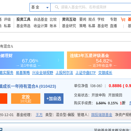
基 金
请输入基金代码、名称或简拼
基
评级
投资工具
自选基金
比较
资讯互动
要闻
观点
学校
专题
告
私募
基金筛选
收益计算
账本
基金研究
策略
私募
基金吧
直播
持有混合A
嘉实服务
易基策略
兴业全球视野
上投阿尔法
上证中盘ETF
交银成长
信诚蓝筹
0.8886 ( 0.
成长一年持有混合A (010423)
单位净值（08-06）：
交易状态：
开放申购
开放赎回
定投
+加自选
10元起
购买手续费：
1.50%
0.15%
1
折
20-12-01
基金经理：
王方
类型：
混合型-偏股
管理人：
国投瑞银基金
净资产规
其他基金基本概况查询