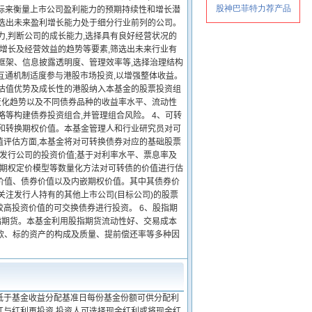
指标来衡量上市公司盈利能力的预期持续性和增长潜
优选出未来盈利增长能力处于细分行业前列的公司。
力,判断公司的成长能力,选择具有良好经营状况的
模增长及经营效益的趋势等要素,筛选出未来行业有
框架、信息披露透明度、管理效率等,选择治理结构
互通机制适度参与港股市场投资,以增强整体收益。
备估值优势及成长性的港股纳入本基金的股票投资组
率变化趋势以及不同债券品种的收益率水平、流动性
等构建债券投资组合,并管理组合风险。 4、可转
值和转换期权价值。本基金管理人和行业研究员对可
值评估方面,本基金将对可转换债券对应的基础股票
判发行公司的投资价值;基于对利率水平、票息率及
用期权定价模型等数量化方法对可转债的价值进行估
权价值、债券价值以及内嵌期权价值。其中其债券价
关注发行人持有的其他上市公司(目标公司)的股票
高投资价值的可交换债券进行投资。 6、股指期
股指期货。本基金利用股指期货流动性好、交易成本
条款、标的资产的构成及质量、提前偿还率等多种因
得低于基金收益分配基准日每份基金份额可供分配利
分红与红利再投资,投资人可选择现金红利或将现金红