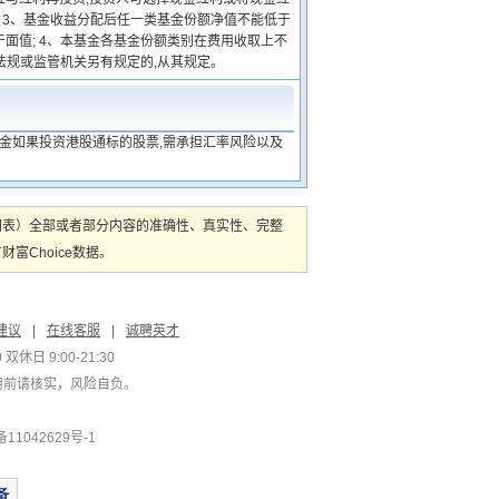
 3、基金收益分配后任一类基金份额净值不能低于
面值; 4、本基金各基金份额类别在费用收取上不
法规或监管机关另有规定的,从其规定。
基金如果投资港股通标的股票,需承担汇率风险以及
图表）全部或者部分内容的准确性、真实性、完整
Choice数据。
建议
|
在线客服
|
诚聘英才
双休日 9:00-21:30
用前请核实，风险自负。
1042629号-1