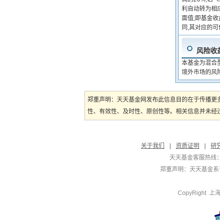
利自动转为相
面值;即基金
同,其对应的
风险收
本基金为混合
境外市场的风
郑重声明：天天基金网发布此信息目的在于传播更
性、有效性、及时性、原创性等。相关信息并未经过
关于我们
|
资质证明
|
研
天天基金客服热线：
郑重声明：
天天基金系证
CopyRight