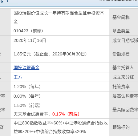
况
国投瑞银价值成长一年持有期混合型证券投资基
基金简称
金
010423（前端）
基金类型
2020年11月16日
成立日期/规
模
1.85亿元（截止至：2026年06月30日）
份额规模
人
国投瑞银基金
基金托管人
人
王方
成立来分红
1.20%（每年）
托管费率
费率
0.00%（每年）
最高认购费
1.50%（前端）
费率
最高赎回费
天天基金优惠费率：
0.15%（前端）
中证800指数收益率×60%+中证港股通综合指数收
基准
跟踪标的
益率×20%+中债综合指数收益率×20%