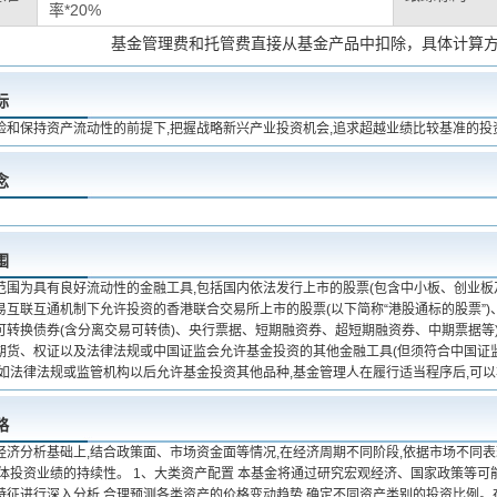
率*20%
基金管理费和托管费直接从基金产品中扣除，具体计算
标
险和保持资产流动性的前提下,把握战略新兴产业投资机会,追求超越业绩比较基准的投
念
围
范围为具有良好流动性的金融工具,包括国内依法发行上市的股票(包含中小板、创业板
易互联互通机制下允许投资的香港联合交易所上市的股票(以下简称“港股通标的股票”)
可转换债券(含分离交易可转债)、央行票据、短期融资券、超短期融资券、中期票据等
期货、权证以及法律法规或中国证监会允许基金投资的其他金融工具(但须符合中国证监
 如法律法规或监管机构以后允许基金投资其他品种,基金管理人在履行适当程序后,可
略
经济分析基础上,结合政策面、市场资金面等情况,在经济周期不同阶段,依据市场不同表
整体投资业绩的持续性。 1、大类资产配置 本基金将通过研究宏观经济、国家政策等可
特征进行深入分析,合理预测各类资产的价格变动趋势,确定不同资产类别的投资比例。