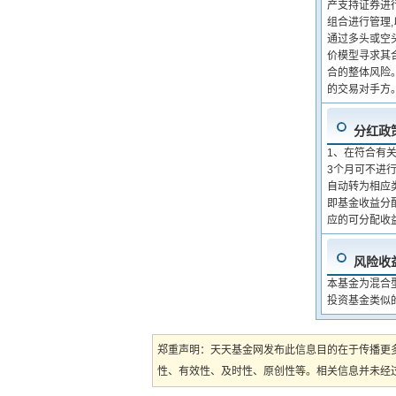
产支持证券进
组合进行管理
通过多头或空
价模型寻求其
合的整体风险
的交易对手方
分红政
1、在符合有
3个月可不进
自动转为相应
即基金收益分
应的可分配收
风险收
本基金为混合
投资基金类似
郑重声明：天天基金网发布此信息目的在于传播更
性、有效性、及时性、原创性等。相关信息并未经过