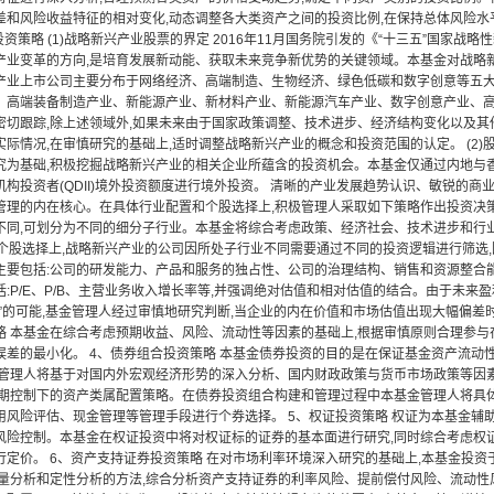
差和风险收益特征的相对变化,动态调整各大类资产之间的投资比例,在保持总体风险水
投资策略 (1)战略新兴产业股票的界定 2016年11月国务院引发的《“十三五”国家
产业变革的方向,是培育发展新动能、获取未来竞争新优势的关键领域。本基金对战略
产业上市公司主要分布于网络经济、高端制造、生物经济、绿色低碳和数字创意等五大
、高端装备制造产业、新能源产业、新材料产业、新能源汽车产业、数字创意产业、高
密切跟踪,除上述领域外,如果未来由于国家政策调整、技术进步、经济结构变化以及其
际情况,在审慎研究的基础上,适时调整战略新兴产业的概念和投资范围的认定。 (2)
究为基础,积极挖掘战略新兴产业的相关企业所蕴含的投资机会。本基金仅通过内地与
机构投资者(QDII)境外投资额度进行境外投资。 清晰的产业发展趋势认识、敏锐的
管理的内在核心。在具体行业配置和个股选择上,积极管理人采取如下策略作出投资决策:
不同,可划分为不同的细分子行业。本基金将综合考虑政策、经济社会、技术进步和行
)在个股选择上,战略新兴产业的公司因所处子行业不同需要通过不同的投资逻辑进行筛选
主要包括:公司的研发能力、产品和服务的独占性、公司的治理结构、销售和资源整合能
:P/E、P/B、主营业务收入增长率等,并强调绝对估值和相对估值的结合。由于未来
”的可能,基金管理人经过审慎地研究判断,当企业的内在价值和市场估值出现大幅偏差时
略 本基金在综合考虑预期收益、风险、流动性等因素的基础上,根据审慎原则合理参与
误差的最小化。 4、债券组合投资策略 本基金债券投资的目的是在保证基金资产流动性
金管理人将基于对国内外宏观经济形势的深入分析、国内财政政策与货币市场政策等因素
久期控制下的资产类属配置策略。在债券投资组合构建和管理过程中本基金管理人将具
用风险评估、现金管理等管理手段进行个券选择。 5、权证投资策略 权证为本基金辅助
风险控制。本基金在权证投资中将对权证标的证券的基本面进行研究,同时综合考虑权
行定价。 6、资产支持证券投资策略 在对市场利率环境深入研究的基础上,本基金投
定量分析和定性分析的方法,综合分析资产支持证券的利率风险、提前偿付风险、流动性