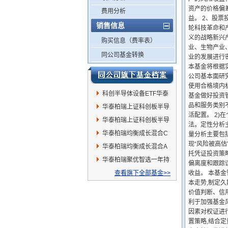
资产的价格偏
费用分析
益。 2、股票
销售信息
轮科技革命和
义的战略新兴
购买信息（费率表）
业、生物产业
同公司基金转换
业的发展进行
本基金将根据实
公司基本面研
使用合格境内
科创半导体设备ETF华泰
基金做好投资
品和服务类别
柏瑞
华泰柏瑞上证科创板半导
活配置。 2
体材料设备主题ETF发起
华泰柏瑞上证科创板半导
法。定性分析
式联接C
体材料设备主题ETF发起
华泰柏瑞均衡成长混合C
量分析主要包括
现“风险被高估
式联接A
华泰柏瑞均衡成长混合A
托凭证投资策
华泰柏瑞聚优智选一年持
偏离度和跟踪
有期混合C
查看旗下全部基金>>
收益。 本基
本走势,制定
价值判断、信
利于加强基金
因素对权证进
置策略,结合