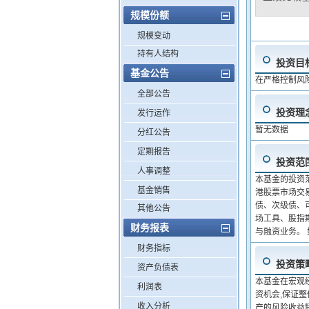
规模份额
规模变动
持有人结构
投资目
基金公告
在严格控制风
全部公告
投资理
发行运作
暂无数据
分红公告
定期报告
投资范
人事调整
本基金的投资
基金销售
港股票市场交
债、次级债、
其他公告
场工具、股指
财务报表
与融资业务。
财务指标
投资策
资产负债表
本基金在宏观
利润表
资机会,保证
收入分析
产的风险收益