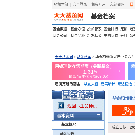
收藏本站
|
安全登录
|
免费开户
忘记密码
|
基金档案
基金数据
基金净值
投顾管家
基金排行
定投
港
基金公司
基金品种
新发基金
申购状态
分红
公
天天基金网
>
基金档案
> 华泰柏瑞新兴产业混合A
您浏览过的基金：
华夏大盘
嘉实增长
泰达精选
添富优势
华安宏利
上证180价值ETF
上投优势
华泰柏瑞新兴产
返回基金品种页
购买
10元起
基本资料
基本概况
成立日期：
20
基金经理