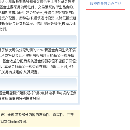
慎原则运用股指期货等相关金融衍生工具对基金投资
本基金主要采用流动性好、交易活跃的衍生品合约,
场和期货市场运行趋势的研究,并结合股指期货的定
资产配置、品种选择,谨慎进行投资,以降低投资组
冲抵保证金证券折算率、信用资质等条件,选择合适
比例。
低于该次可供分配利润的25%,若基金合同生效不满
金红利或将现金红利按照除权除息日的基金份额净值
3、基金收益分配后各类基金份额净值不能低于面值;
4、本基金各基金份额类别在费用收取上不同,其对
机关另有规定的,从其规定。
基金可能投资港股通标的股票,除需承担与境内证券
投资所面临的特别投资风险。
图表）全部或者部分内容的准确性、真实性、完整
Choice数据。