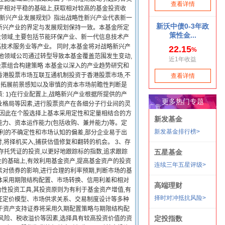
平相对平稳的基础上,获取相对较高的基金投资收
战略性新兴产业发展规划》指出战略性新兴产业代表新一
新兴产业的界定与发展规划保持一致。本基金所定
领域,主要包括节能环保产业、新一代信息技术产
技术服务业等产业。 同时,本基金将对战略新兴产
他领域公司通过转型导致本基金覆盖范围发生变动,
股票组合构建策略 本基金以深入的产业趋势研究和
香港股票市场互联互通机制投资于香港股票市场,不
商业拓展前景感知以及审慎的资本市场前瞻性判断是
 1)在行业配置上,战略新兴产业根据所提供的产
业格局等因素,进行股票资产在各细分子行业间的灵
,因此在个股选择上基本采用定性和定量相结合的方
力、资本运作能力(包括收购、兼并能力)等。定
盈利的不确定性和市场认知的偏差,部分企业易于出
,将择机买入,捕获估值修复和翻转的机会。 3、存
存托凭证的投资,以更好地跟踪标的指数,追求跟踪
的基础上,有效利用基金资产,提高基金资产的投资
对债券的影响,进行合理的利率预期,判断市场的基
体采用期限结构配置、市场转换、信用利差和相对
性投资工具,其投资原则为有利于基金资产增值,有
证定价模型、市场供求关系、交易制度设计等多种
资于资产支持证券将采用久期配置策略与期限结构配
风险、税收溢价等因素,选择具有较高投资价值的资