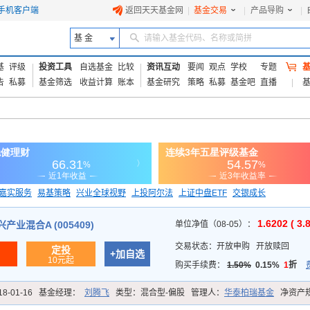
手机客户端
返回天天基金网
|
基金交易
|
产品导购
|
基 金
请输入基金代码、名称或简拼
基
评级
投资工具
自选基金
比较
资讯互动
要闻
观点
学校
专题
告
私募
基金筛选
收益计算
账本
基金研究
策略
私募
基金吧
直播
嘉实服务
易基策略
兴业全球视野
上投阿尔法
上证中盘ETF
交银成长
信诚蓝筹
1.6202 ( 3.
业混合A (005409)
单位净值（08-05）：
交易状态：
开放申购
开放赎回
定投
+加自选
10元起
购买手续费：
1.50%
0.15%
1
折
18-01-16
基金经理：
刘腾飞
类型：
混合型-偏股
管理人：
华泰柏瑞基金
净资产