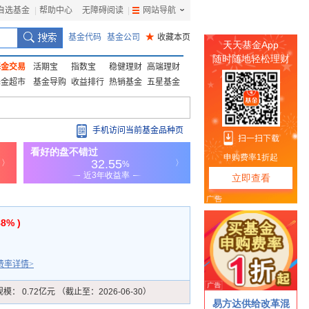
自选基金
|
帮助中心
无障碍阅读
|
网站导航
|
基金代码
基金公司
★
收藏本页
基金交易
活期宝
指数宝
稳健理财
高端理财
基金超市
基金导购
收益排行
热销基金
五星基金
手机访问当前基金品种页
88% )
费率详情>
规模：
0.72亿元 （截止至：2026-06-30）