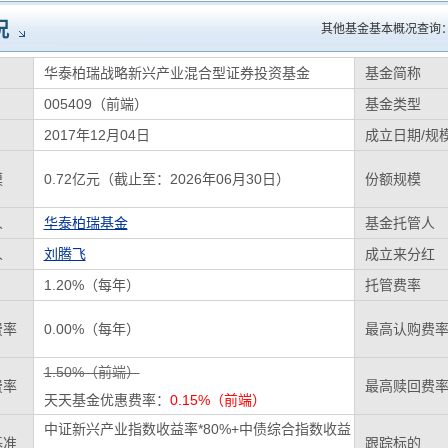
况
其他基金基本概况查询
华泰柏瑞战略新兴产业混合型证券投资基金
基金简称
005409（前端）
基金类型
2017年12月04日
成立日期/规
模
0.72亿元（截止至：2026年06月30日）
份额规模
人
华泰柏瑞基金
基金托管人
人
刘腾飞
成立来分红
1.20%（每年）
托管费率
费率
0.00%（每年）
最高认购费
1.50%（前端）
费率
最高赎回费
天天基金优惠费率：
0.15%（前端）
中证新兴产业指数收益率*80%+中债综合指数收益
基准
跟踪标的