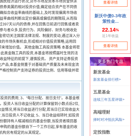
究国民经济运行状况,货币市场及资本市场资金供求
同债券类属的相对投资价值,确定组合资产在不同债
正确拟合收益率曲线的基础上,及时发现偏离市场收
收益率曲线判断出定价偏高或偏低的期限段,从而指
397天以内的债券,并在回售日前进行回售或者卖
的参与者众多,投资行为、风险偏好、财务与税收处
金密切关注国家法律法规、制度的变动,通过深入分
的市场失衡机会,形成相对价值投资策略,运用回
来增加价值。 其他金融工具投资策略 本基金将密
此类金融工具的投资,本基金将按照届时生效的法
收益特征的前提下,谨慎投资。 资产支持证券投资
化产品,本基金侧重于对基础资产质量及未来现金流
将严格控制资产支持证券的投资比例、信用等级并密
资的费用; 3、“每日分配、按日支付”。本基金根
。投资人当日收益分配的计算保留到小数点后2位,
收益情况,将当日收益进行分配,若当日已实现收益大
当日投资人不记收益; 5、当日收益结转时,如投资
为份额持有人缩减相应的基金份额,当投资者赎回基
日申购的基金份额自下一个工作日起,享有基金的收
管机构另有规定的从其规定。