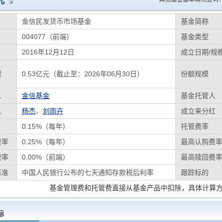
况
金信民发货币市场基金
基金简称
004077（前端）
基金类型
2016年12月12日
成立日期/规
模
0.53亿元（截止至：2026年06月30日）
份额规模
人
金信基金
基金托管人
人
杨杰
、
刘雨卉
成立来分红
0.15%（每年）
托管费率
费率
0.25%（每年）
最高认购费
费率
0.00%（前端）
最高赎回费
基准
中国人民银行公布的七天通知存款税后利率
跟踪标的
基金管理费和托管费直接从基金产品中扣除，具体计算
标