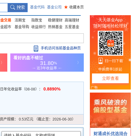
基金代码
基金公司
★
收藏本页
基金交易
活期宝
指数宝
稳健理财
高端理财
基金超市
基金导购
收益排行
热销基金
五星基金
手机访问当前基金品种页
0.8890%
7日年化收益率（08-08）：
资产规模：
0.53亿元 （截止至：2026-06-30）
：