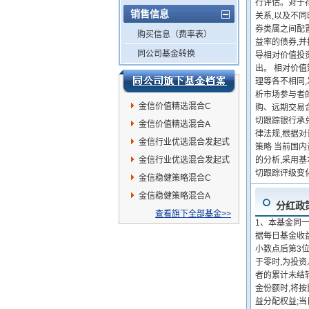
行评估。对于
销售信息
关系,以及不
券类属之间配
购买信息（费率表）
益率的债券,
同公司基金转换
导相对价值投
出。 相对价
理等各不相同
析市场参与者
金信价值精选混合C
购、远期交易
切跟踪银行承
金信价值精选混合A
律法规,根据
金信行业优选混合发起式
策略 当前国
A
金信行业优选混合发起式
的分析,采用
切跟踪评级变
C
金信稳健策略混合C
金信稳健策略混合A
分红政
查看旗下全部基金>>
1、本基金同一
据每日基金收
小数点后第3位
于零时,为投资
者的累计未结
金份额时,将按
益分配权益;