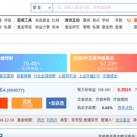
基 金
请输入基金代码、名称或简拼
基
评级
投资工具
自选基金
比较
资讯互动
要闻
观点
学校
专题
告
私募
基金筛选
收益计算
账本
基金研究
策略
私募
基金吧
直播
嘉实服务
易基策略
兴业全球视野
上投阿尔法
上证中盘ETF
交银成长
信诚蓝筹
0.2514
 (004077)
每万份收益（08-08）：
交易状态：
开放申购
开放赎回
定投
+加自选
10元起
购买手续费：
0.00%
费率详情>
16-12-16
基金经理：
杨杰
刘雨卉
类型：
货币型-普通货币
管理人：
金信基金
净
其他基金基本概况查询