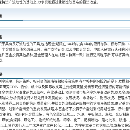
保持资产流动性的基础上,力争实现超过业绩比较基准的投资收益。
念
围
于具有良好流动性的工具,包括现金;期限在1年以内(含1年)的银行存款、债券回购、中
债券、非金融企业债务融资工具、资产支持证券;以及中国证监会、中国人民银行认可的其
允许基金投资其他品种,基金管理人在与托管人协商一致并履行适当程序后,可以将其纳
围。
略
利率策略、信用策略、相对价值策略等积极投资策略,在严格控制风险的前提下,发掘和
全面研究GDP、物价、就业以及国际收支等主要经济变量,分析宏观经济运行的可能情景
资金供求状况变化趋势及结构。在此基础上,预测金融市场利率水平变动趋势,以及金融
期阶段,分析债券发行人所处行业发展前景、发展状况、市场地位、财务状况、管理水
人和债券工具自身的信用质量变化,并结合外部权威评级机构的信用评级结果,确定基金
调整、过剩产能出清的重要发展战略,本基金将不投资于产能过剩或周期性强、行业运
(含钢贸)、常用有色金属冶炼、有色金属延压加工、水泥、平板玻璃、造船、光伏制
、煤炭(含煤贸、煤化工)、造纸和纸制品、印染、化工、肥料制造、建材批发、航运、
含)以上,债券发行人上年末净资产应在10亿元以上。为控制本基金的信用风险,本基金