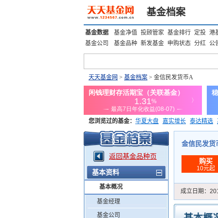
基金档案
基金数据
基金净值
投顾管家
基金排行
定投
港
基金公司
基金品种
新发基金
申购状态
分红
公
天天基金网
>
基金档案
> 金信民发货币A
您浏览过的基金：
华夏大盘
嘉实增长
泰达精选
添富优势
华安宏利
上证180价值ETF
上投优势
金信民发货币A
返回基金品种页
购买
10元起
基本资料
基本概况
成立日期：
20
基金经理
基金公司