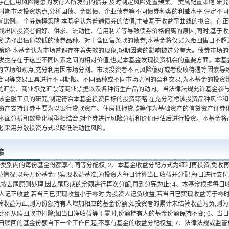
存在信用风险隐患的发行人所发行的债券,及时制定风险处置预案。 类属配置策略 研
同时期市场投资热点,分析国债、金融债、企业债券等不同债券种类的利差水平,评定不
置比例。 个券选择策略 本基金认为普通债券的估值,主要基于收益率曲线的拟合。在
并找出因投资者偏好、供求、流动性、信用利差等导致债券价格偏离的原因;同时,基于
资,选择出估值较低的债券品种。对于含回售条款的债券,本基金将仅买入距回售日不超过
值策略 本基金认为市场普遍存在着失效的现象,短期因素的影响被过分夸大。债券市场
,发掘存在于这些不同因素之间的相对价值,也是本基金发现投资机会的重要方面。本基
的立场和观点,充分利用因市场分割、市场投资者不同风险偏好或者税收待遇等因素导致
合同等交易工具进行不同期限、不同品种或不同市场之间的套利交易,为本基金的投资带
兑汇票、商业承兑汇票等商业票据以及各种衍生产品的动向。当法律法规允许基金参与
对该金融工具的研究,制定符合本基金投资目标的投资策略,在充分考虑该投资品种风险和
内资产支持证券主要为以银行贷款资产、住房抵押贷款等作为基础资产的信贷资产证券
基本面分析和数量化模型相结合,对个券进行风险分析和价值评估后进行投资。本基金
化,采用分散投资方式以降低流动性风险。
策
类别内的每份基金份额享有同等分配权; 2、本基金收益分配方式为红利再投资,免收再投
益情况,以每万份基金已实现收益基准,为投资人每日计算当日收益并分配,每日进行支付
按去尾原则处理,因去尾形成的余额进行再次分配,直到分完为止; 4、本基金根据每日
人记正收益;若当日已实现收益小于零时,为投资人记负收益;若当日已实现收益等于零时,
转收益为正,则为份额持有人增加相应的基金份额;如投资者的累计未结转收益为负,则
比例从赎回款中扣除;如当日净收益等于零时,份额持有人的基金份额保持不变; 6、当
当日赎回的基金份额自下一个工作日起,不享有基金的收益分配权益; 7、法律法规或监