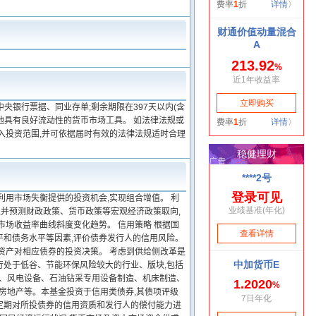
央银行票据、同业存单;剩余期限在397天以内(含
他具有良好流动性的货币市场工具。 如法律法规或
入投资范围,并可依据届时有效的法律法规适时合理
利用市场失衡提供的投资机会,实现组合增值。 利
,并预测财政政策、货币政策等宏观经济政策取向,
市场收益率曲线斜度变化趋势。 信用策略 根据国
平和债务水平等因素,评价债券发行人的信用风险。
资产对相应债券的投资决策。 考虑到供给侧改革是
行处于低谷、节能环保风险较大的行业、版块,包括
造、风电设备、石油钻采专用设备制造、机床制造、
房地产等。本基金投资于信用类债券,其债项评级
将定期对所投债券的信用资质和发行人的偿付能力进