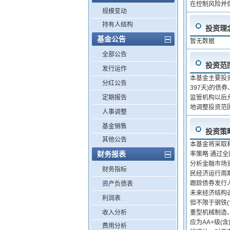
在控制风险并
规模变动
持有人结构
投资理
基金公告
暂无数据
全部公告
投资范
发行运作
本基金主要投资
分红公告
397天)的
定期报告
监管机构以后
地调整投资范
人事调整
基金销售
投资策
其他公告
本基金将采取
财务报表
率策略 通过
分析金融市场
财务指标
民经济运行周
跟踪债券发行
资产负债表
未来经济结构
利润表
但不限于钢铁
收入分析
重型机械制造
应为AA+级(
费用分析