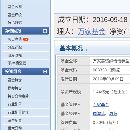
基金公司
基金评级
成立日期：
2016-09-18
特色数据
理人：
万家基金
净资
净值回报
历史净值
基本概况
分红送配
阶段涨幅
基金全称
万家鑫璟纯债债券型
季/年度涨幅
基金代码
003328（前端）
投资组合
发行日期
2016年09月09日
基金持仓
债券持仓
净资产规模
1.44亿元（截止至：2
持仓变动走势
基金管理人
万家基金
行业配置
行业配置比较
基金经理人
周潜玮
、
周慧
资产配置
管理费率
0.30%（每年）
重大变动