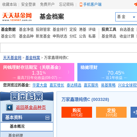
收藏本站
|
安全登录
|
免费开户
忘记密码
|
手机客户端
基金档案
基 金
基金数据
基金净值
投顾管家
基金排行
定投
港基
评级
投资工具
自选基金
基金公司
基金品种
新发基金
申购状态
分红
公告
私募
基金筛选
收益计算
天天基金网
>
基金档案
> 万家鑫璟纯债C
您浏览过的基金：
华夏大盘
嘉实增长
泰达精选
嘉实服务
易基策略
兴业全球视
添富优势
华安宏利
上证180价值ETF
上投优势
信诚蓝筹
万家鑫璟纯债C (003328)
返回基金品种页
购买
定投
+
10元起
10元起
基本资料
基本概况
基金经理