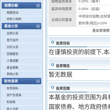
销售服务费率
0.20%（每年）
规模份额
最高申购费率
0.00%（前端）
规模变动
中债综合指数(总财富
持有人结构
业绩比较基准
款利率(税后)×10%
基金公告
基金管理费
全部公告
发行运作
投资目标
分红公告
在谨慎投资的前提下,
定期报告
人事调整
投资理念
基金销售
暂无数据
其他公告
财务报表
投资范围
财务指标
资产负债表
本基金的投资范围为具
利润表
国家债券、地方政府债
收入分析