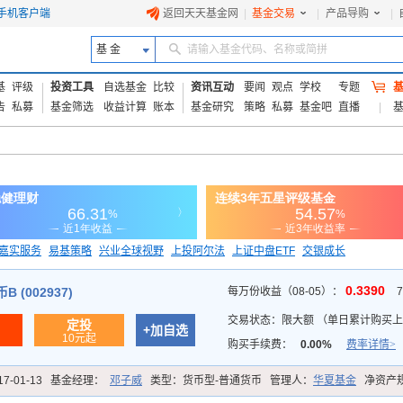
手机客户端
返回天天基金网
|
基金交易
|
产品导购
|
基 金
请输入基金代码、名称或简拼
基
评级
投资工具
自选基金
比较
资讯互动
要闻
观点
学校
专题
告
私募
基金筛选
收益计算
账本
基金研究
策略
私募
基金吧
直播
嘉实服务
易基策略
兴业全球视野
上投阿尔法
上证中盘ETF
交银成长
信诚蓝筹
0.3390
 (002937)
每万份收益（08-05）：
交易状态：
限大额
（
单日累计购买上限
定投
+加自选
10元起
购买手续费：
0.00%
费率详情>
17-01-13
基金经理：
邓子威
类型：
货币型-普通货币
管理人：
华夏基金
净资产