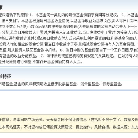
策
配应遵循下列原则: 1、本基金同一类别内的每份基金份额享有同等分配权。 2、本基
配、按日支付”。本基金根据每日基金收益情况,以基金净收益为基准,为投资人每日计算
到小数点后2位,小数点后第3位按去尾原则处理(因去尾形成的余额自动合并入下一日收
行分配,若当日净收益大于零时,为投资人记正收益;若当日净收益小于零时,为投资人记
金每日进行收益计算并分配,每日收益支付方式只采用红利再投资(即红利转基金份额)方
为投资人增加相应的基金份额;若当日净收益小于零,则缩减基金份额持有人的基金份额
为负值,则从投资人赎回基金款中扣除。 6、当日申购的基金份额自下一个工作日起,享
享有基金的收益分配权益。 7、法律法规或监管机构另有规定的从其规定。 在对持有人
益分配原则进行调整,不需召开基金份额持有人大会。
益特征
市场基金,基金的风险和预期收益低于股票型基金、混合型基金、债券型基金。
多信息，与本网站立场无关。天天基金网不保证该信息（包括但不限于文字、数据及
本网站证实，不对您构成任何投资决策建议，据此操作，风险自担。数据来源：东方财富