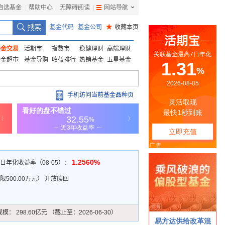
自选基金
|
帮助中心
无障碍阅读
|
网站导航
|
基金代码
基金公司
★
收藏本页
基金交易
活期宝
指数宝
稳健理财
高端理财
基金超市
基金导购
收益排行
热销基金
五星基金
手机访问当前基金品种页
1.2560%
7日年化收益率（08-05）：
500.00万元
）
开放赎回
规模：
298.60亿元 （截止至：2026-06-30）