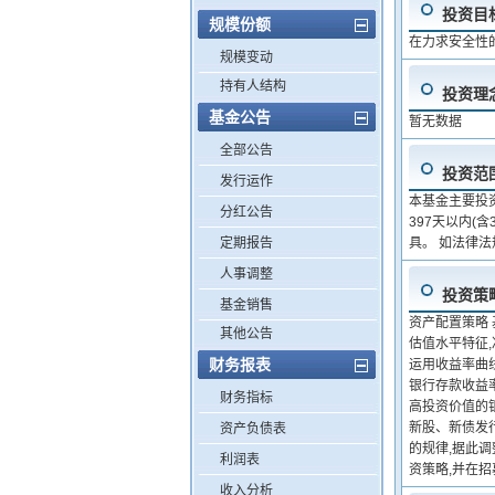
投资目
规模份额
在力求安全性
规模变动
持有人结构
投资理
基金公告
暂无数据
全部公告
投资范
发行运作
本基金主要投资
分红公告
397天以内(
定期报告
具。 如法律
人事调整
投资策
基金销售
资产配置策略
其他公告
估值水平特征
财务报表
运用收益率曲
银行存款收益
财务指标
高投资价值的
新股、新债发
资产负债表
的规律,据此
利润表
资策略,并在
收入分析