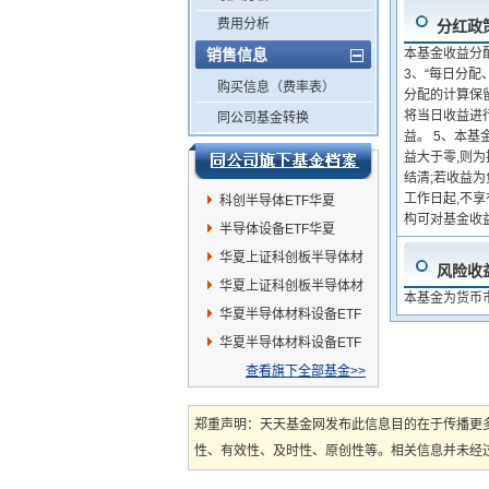
费用分析
分红政
销售信息
本基金收益分
3、“每日分
购买信息（费率表）
分配的计算保留
将当日收益进
同公司基金转换
益。 5、本基
益大于零,则
结清;若收益
工作日起,不
科创半导体ETF华夏
构可对基金收
半导体设备ETF华夏
华夏上证科创板半导体材
风险收
料设备主题ETF发起式联
华夏上证科创板半导体材
本基金为货币
接C
料设备主题ETF发起式联
华夏半导体材料设备ETF
接A
联接A
华夏半导体材料设备ETF
联接C
查看旗下全部基金>>
郑重声明：天天基金网发布此信息目的在于传播更
性、有效性、及时性、原创性等。相关信息并未经过