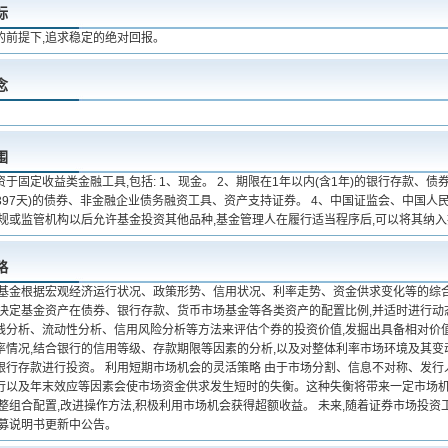
标
的前提下,追求稳定的绝对回报。
念
围
于固定收益类金融工具,包括: 1、现金。 2、期限在1年以内(含1年)的银行存款、
含397天)的债券、非金融企业债务融资工具、资产支持证券。 4、中国证监会、中国
法规或监管机构以后允许基金投资其他品种,基金管理人在履行适当程序后,可以将其纳
略
 基金根据宏观经济运行状况、政策形势、信用状况、利率走势、资金供求变化等的综
,决定基金资产在债券、银行存款、货币市场基金等各类资产的配置比例,并适时进行动态
线分析、流动性分析、信用风险分析等方法来评估个券的投资价值,发掘出具备相对价值
率情况,结合银行的信用等级、存款期限等因素的分析,以及对整体利率市场环境及其变
银行存款进行投资。 利用短期市场机会的灵活策略 由于市场分割、信息不对称、发行
行以及年末效应等因素会使市场资金供求发生短时的失衡。这种失衡将带来一定市场机
调整组合配置,改进操作方法,积极利用市场机会获得超额收益。 未来,随着证券市场投
招募说明书更新中公告。