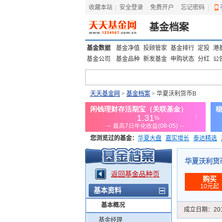
收藏本站
|
安全登录
|
免费开户
忘记密码
|
基金档案
基金数据
基金净值
投顾管家
基金排行
定投
港
基金公司
基金品种
新发基金
申购状态
分红
公
天天基金网
>
基金档案
> 华夏沃利货币B
您浏览过的基金：
华夏大盘
嘉实增长
泰达精选
添富优势
华安宏利
上证180价值ETF
上投优势
华夏沃利货币B
返回基金品种页
购买
10元起
基本资料
基本概况
成立日期：
20
基金经理