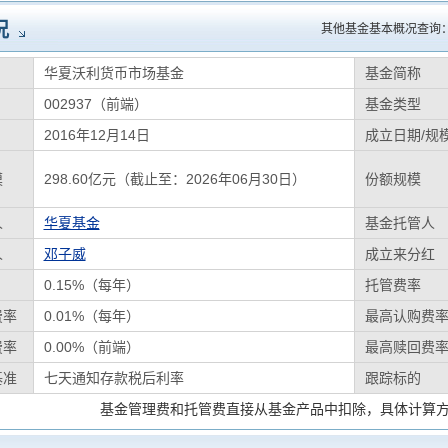
况
其他基金基本概况查询
华夏沃利货币市场基金
基金简称
002937（前端）
基金类型
2016年12月14日
成立日期/规
模
298.60亿元（截止至：2026年06月30日）
份额规模
人
华夏基金
基金托管人
人
邓子威
成立来分红
0.15%（每年）
托管费率
费率
0.01%（每年）
最高认购费
费率
0.00%（前端）
最高赎回费
基准
七天通知存款税后利率
跟踪标的
基金管理费和托管费直接从基金产品中扣除，具体计算