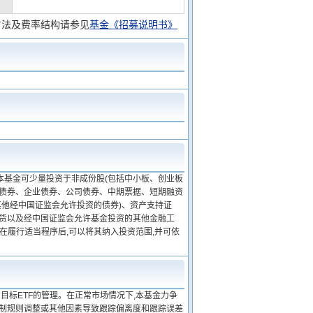
方法及费率结构请参见
基金《招募说明书》
本基金可少量投资于非成份股(包括中小板、创业板
融债券、企业债券、公司债券、中期票据、短期融资
他经中国证监会允许投资的债券)、资产支持证
期货以及经中国证监会允许基金投资的其他金融工
在履行适当程序后,可以将其纳入投资范围,并可依
目标ETF的管理。在正常市场情况下,本基金力争
编制规则调整或其他因素导致跟踪偏离度和跟踪误差