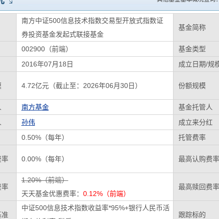
况
南方中证500信息技术指数交易型开放式指数证
基金简称
券投资基金发起式联接基金
002900（前端）
基金类型
2016年07月18日
成立日期/规
模
4.72亿元（截止至：2026年06月30日）
份额规模
人
南方基金
基金托管人
人
孙伟
成立来分红
0.50%（每年）
托管费率
费率
0.00%（每年）
最高认购费
1.20%（前端）
费率
最高赎回费
天天基金优惠费率：
0.12%（前端）
中证500信息技术指数收益率*95%+银行人民币活
基准
跟踪标的