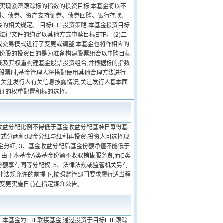
为实现紧密跟踪标的指数的投资目标,本基金将以不
份股、债券、资产支持证券、债券回购、银行存款、
相关规定。 目标ETF投资策略 本基金投资目标
F法律文件的约定以其他方式申赎目标ETF。 (2)二
回或交易模式进行了变更或调整,本基金也将作相应的
成份股的投资目的是为准备构建股票组合以申购目标
成及其权重构建基金股票投资组合,并根据标的指数
股票时,基金管理人将搭配使用其他合理方法进行
,关注发行人有关信息披露情况,关注发行人基本面
凭证的权重配置和标的选择。
金收益分配比例不得低于基金收益分配基准日每份基
方式分两种:现金分红与红利再投资,投资人可选择现
分红; 3、基金收益分配后基金份额净值不能低于
由于本基金A类基金份额不收取销售服务费,而C类
额享有同等分配权; 5、法律法规或监管机关另有
律法规允许的前提下,按照监管部门要求履行适当程
于变更实施日前在指定媒介公告。
基金为ETF联接基金,通过投资于目标ETF跟踪