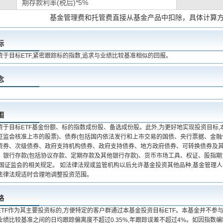
期存款利率(税后)*5%
基金管理费和托管费直接从基金产品中扣除，具体计算
标
于目标ETF,紧密跟踪标的指数,追求与业绩比较基准相似的回报。
念
围
资于目标ETF基金份额、标的指数成份股、备选成份股。此外,为更好地实现投资目标,
证监会核准上市的股票)、债券(包括国内依法发行和上市交易的国债、央行票据、金
资券、次级债券、政府支持机构债券、政府支持债券、地方政府债券、可转换债券及其
、银行存款(包括协议存款、定期存款及其他银行存款)、货币市场工具、权证、股指
中国证监会的相关规定。 如法律法规或监管机构以后允许基金投资其他品种,基金管理人
法律法规适时合理地调整投资范围。
略
TF作为其主要投资标的,方便特定的客户群通过本基金投资目标ETF。本基金并不参与
业绩比较基准之间的日均跟踪偏离度不超过0.35%,年跟踪误差不超过4%。如因指数