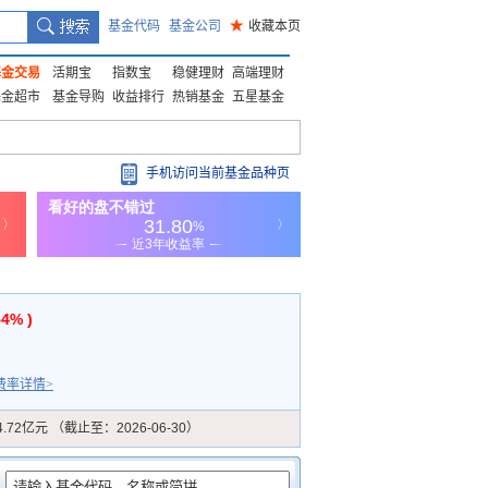
基金代码
基金公司
★
收藏本页
基金交易
活期宝
指数宝
稳健理财
高端理财
基金超市
基金导购
收益排行
热销基金
五星基金
手机访问当前基金品种页
54% )
费率详情>
4.72亿元 （截止至：2026-06-30）
：