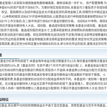
,基金管理人应采取合理措施避免跟踪偏离度、跟踪误差进一步扩大。 资产配置策略 
净值90%的资产投资于目标ETF。为更好地实现投资目标,本基金可少量投资于非成
、权证、股指期货以及经中国证监会允许基金投资的其他金融工具,但需符合中国证监会的
下: (1)申购和赎回:目标ETF开放申购赎回后,以股票组合进行申购赎回或者按照目标ET
标ETF上市交易后,在二级市场进行目标ETF基金份额的交易。 当目标ETF申购、赎
无须召开基金份额持有人大会。 成份股、备选成份股投资策略 本基金对成份股、备选
对可投资于成份股、备选成份股的资金头寸,主要采取复制法,即按照标的指数的成份股组
重的变动而进行相应调整。但在因特殊情况(如流动性不足等)导致无法获得足够数量的
 存托凭证的投资策略 本基金将根据法律法规和监管机构的要求,制定存托凭证投资策略
值等因素,通过定性分析和定量分析相结合的办法,参与存托凭证的投资,谨慎决定存托
策
关基金分红条件的前提下,本基金每年收益分配次数最多为12次,每份基金份额每次基
利润的10%,若《基金合同》生效不满3个月可不进行收益分配; 2、本基金收益分配
金红利自动转为基金份额进行再投资;若投资人不选择,本基金默认的收益分配方式是现金
收益分配基准日的基金份额净值减去每单位基金份额收益分配金额后不能低于面值。 4、
销售服务费,各基金份额类别对应的可分配收益将有所不同。本基金同一类别每一基金份
规定。在对基金份额持有人利益无实质不利影响的前提下,基金管理人、登记机构可在法
金托管人协商一致酌情调整以上基金收益分配原则,不需召开基金份额持有人大会,但应
益特征
型基金,其长期平均风险和预期收益水平高于混合型基金、债券型基金与货币市场基金。本