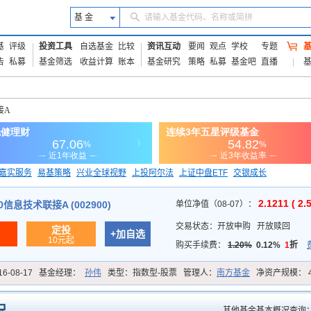
基 金
请输入基金代码、名称或简拼
基
评级
投资工具
自选基金
比较
资讯互动
要闻
观点
学校
专题
告
私募
基金筛选
收益计算
账本
基金研究
策略
私募
基金吧
直播
接A
嘉实服务
易基策略
兴业全球视野
上投阿尔法
上证中盘ETF
交银成长
信诚蓝筹
2.1211 ( 2.
信息技术联接A (002900)
单位净值（08-07）：
交易状态：
开放申购
开放赎回
定投
+加自选
10元起
购买手续费：
1.20%
0.12%
1
折
16-08-17
基金经理：
孙伟
类型：
指数型-股票
管理人：
南方基金
净资产规模：
其他基金基本概况查询