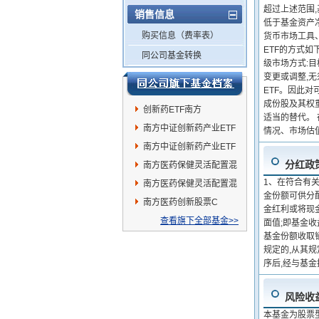
超过上述范围
销售信息
低于基金资产
购买信息（费率表）
货币市场工具
ETF的方式如
同公司基金转换
级市场方式:目
变更或调整,
ETF。因此
成份股及其权
创新药ETF南方
适当的替代。
南方中证创新药产业ETF
情况、市场估
发起联接C
南方中证创新药产业ETF
分红政
发起联接A
南方医药保健灵活配置混
1、在符合有
合A
南方医药保健灵活配置混
金份额可供分配
合C
南方医药创新股票C
金红利或将现
查看旗下全部基金>>
面值;即基金
基金份额收取
规定的,从其
序后,经与基
风险收
本基金为股票