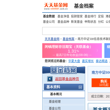
基金档案
基金数据
基金净值
投顾管家
基金排行
定投
港
基金公司
基金品种
新发基金
申购状态
分红
公
天天基金网
>
基金档案
> 南方中证500信息技术联
您浏览过的基金：
华夏大盘
嘉实增长
泰达精选
添富优势
华安宏利
上证180价值ETF
上投优势
南方中证500
返回基金品种页
购买
10元起
基本资料
基本概况
成立日期：
20
基金经理
基金公司