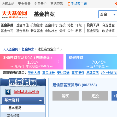
收藏本站
|
安全登录
|
免费开户
忘记密码
|
手机客户端
基金档案
基 金
基金数据
基金净值
投顾管家
基金排行
定投
港基
评级
投资工具
自选基金
基金公司
基金品种
新发基金
申购状态
分红
公告
私募
基金筛选
收益计算
天天基金网
>
基金档案
> 建信嘉薪宝货币B
您浏览过的基金：
华夏大盘
嘉实增长
泰达精选
嘉实服务
易基策略
兴业全球视
添富优势
华安宏利
上证180价值ETF
上投优势
信诚蓝筹
建信嘉薪宝货币B (002753)
返回基金品种页
购买
定投
+
基本资料
基本概况
基金经理