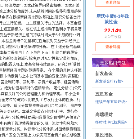
向。经济发展与国家政策导向紧密相关。国家对某
除上述分析角度外,未来随着时间的推移和发展趋势
本基金将在挖掘新经济主题的基础上,研究分析各类行
业进行配置。 1)主题相关行业的选择。本基金根
济主题直接相关、或在该主题推动下盈利水平将显著
,受益于新经济主题的持续时间大于6个月的行业归
上,本基金将结合定量和定性角度对受益于新经济主
周期识别和行业竞争结构分析。 在上述分析的基础
 本基金采用自上而下与自下而上相结合的选股策
出的新经济领域和板块,同时从定性和定量的角度,
业的配置选择上,本基金将持续跟踪、研究分析受益
调整新经济主题的范畴界定。 在个股的具体选择策
根据市场走势与上市公司基本面的变化,适时调整股
利率、营业利润率、净利率、净资产收益率、经营活动
市值。绝对估值与相对估值相结合。 定性分析 (1)公司
)具有良好的公司管理能力和治理结构。 中小企业
行全方位的研究和比较,对个券发行主体的性质、行
和调整、适度分散投资来管理组合的风险。 资产支
S)等证券品种。本基金将重点对市场利率、发行条
素进行分析,并辅助采用数量化定价模型,评估资产
种,有助于管理债券组合的久期、流动性和风险水
性和定量分析。构建量化分析体系,对国债期货和现
金资产安全的基础上,力求实现基金资产的长期稳定