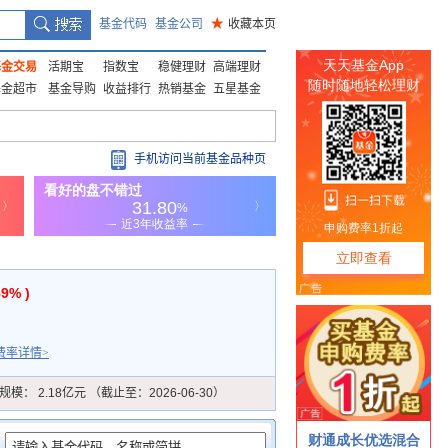
基金代码
基金公司
★
收藏本页
基金交易
活期宝
指数宝
稳健理财
高端理财
基金超市
基金导购
收益排行
热销基金
五星基金
手机访问当前基金品种页
89% )
费率详情>
规模：
2.18亿元 （截止至：2026-06-30）
：