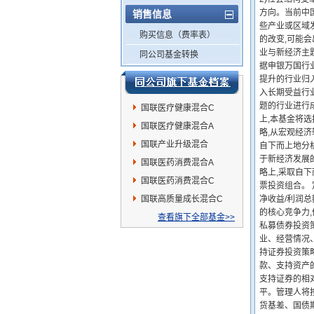
方向。当前中
销售信息
些产业或区域
购买信息（费率表）
的改变,可能会
业与新经济主
同公司基金转换
据申银万国行
提升的行业归
入长期受益行
题的行业进行
国联医疗健康混合C
上,本基金将
国联医疗健康混合A
略,从宏观经
国联产业升级混合
自下而上地分
于新经济发展
国联医药消费混合A
略上,采取自
国联医药消费混合C
票投资组合。 
国联高质量成长混合C
净收益/利润总
的核心竞争力,
查看旗下全部基金>>
私募债券投资
业、经营情况
持证券投资策略
款、支持资产
支持证券的相
平。管理人将
货基差、国债