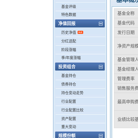
基本概
基金评级
基金全称
特色数据
基金代码
净值回报
发行日期
历史净值
分红送配
净资产规
阶段涨幅
季/年度涨幅
基金管理
投资组合
基金经理
基金持仓
管理费率
债券持仓
销售服务
持仓变动走势
最高申购
行业配置
行业配置比较
资产配置
业绩比较
重大变动
规模份额