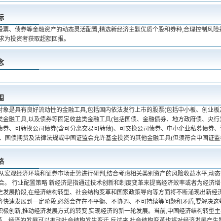
标
股票、债券等金融资产的动态灵活配置,精选新经济主题优质个股和券种,合理控制风险
力求为投资者获取超额回报。
念
围
对象是具有良好流动性的金融工具,包括国内依法发行上市的股票(包括中小板、创业板
类金融工具,以及债券等固定收益类金融工具(包括国债、金融债券、地方政府债、央
债券、可转换公司债券(含可分离交易可转债)、可交换公司债券、中小企业私募债券
)、国债期货及法律法规或中国证监会允许基金投资的其他金融工具(但须符合中国证监
略
 从宏观经济环境和证券市场走势进行研判,结合考虑相关类别资产的风险收益水平,动
组合。 行业配置策略 新经济是指通过技术创新和制度变革来提高经济效率或者为经济
发展阶段,在经济结构转型、社会结构变革和国家政策导向等方面将不断涌现出新经济的主
济快速发展到一定阶段,必然会存在不平衡、不协调、不可持续等问题和矛盾,要解决这
积极创新,推动经济发展方式的转变,实现经济的新一轮发展。当前,中国经济结构转型
变革。经济的发展可以推动社会结构发生变迁,反过来,社会结构变革也将对经济发展产生