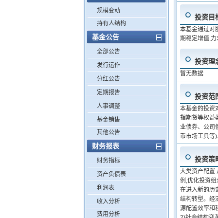
规模变动
投资目
持有人结构
本基金通过对
基金公告
期稳定增值,
全部公告
投资理
发行运作
暂无数据
分红公告
定期报告
投资范
人事调整
本基金的投资
指期货等权益
基金销售
业债券、公司
其他公告
币市场工具等
财务报表
投资策
财务指标
大类资产配置
资产负债表
例,优化投资
利润表
在进入新的历史
结构转型。经
收入分析
源配置效率和
费用分析
2)社会结构