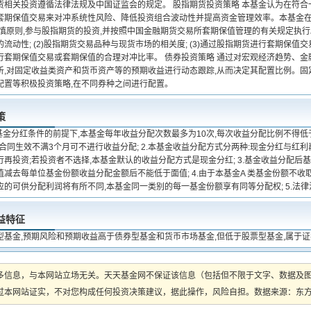
货相关投资遵循法律法规及中国证监会的规定。 股指期货投资策略 本基金认为在符合
套期保值交易来对冲系统性风险、降低投资组合波动性并提高资金管理效率。本基金在
慎原则,参与股指期货的投资,并按照中国金融期货交易所套期保值管理的有关规定执行。 
流动性; (2)股指期货交易品种与现货市场的相关度; (3)通过股指期货进行套期保值交
行套期保值交易或套期保值的合理对冲比率。 债券投资策略 通过对宏观经济趋势、
析,对固定收益类资产和货币资产等的预期收益进行动态跟踪,从而决定其配置比例。固
配置等积极投资策略,在不同券种之间进行配置。
策
关基金分红条件的前提下,本基金每年收益分配次数最多为10次,每次收益分配比例不得
金合同生效不满3个月可不进行收益分配; 2.本基金收益分配方式分两种:现金分红与红
再投资;若投资者不选择,本基金默认的收益分配方式是现金分红; 3.基金收益分配后
减去每单位基金份额收益分配金额后不能低于面值; 4.由于本基金A 类基金份额不收取
应的可供分配利润将有所不同,本基金同一类别的每一基金份额享有同等分配权; 5.法
益特征
型基金,预期风险和预期收益高于债券型基金和货币市场基金,但低于股票型基金,属于
多信息，与本网站立场无关。天天基金网不保证该信息（包括但不限于文字、数据及
本网站证实，不对您构成任何投资决策建议，据此操作，风险自担。数据来源：东方财富