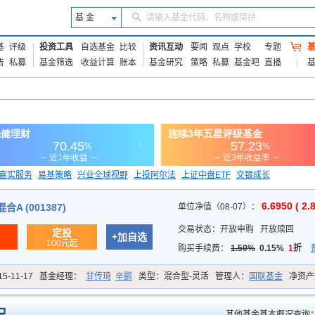
基 金
请输入基金代码、名称或简拼
基
评级
投资工具
自选基金
比较
资讯互动
要闻
观点
学校
专题
告
私募
基金筛选
收益计算
账本
基金研究
策略
私募
基金吧
直播
嘉实服务
易基策略
兴业全球视野
上投阿尔法
上证中盘ETF
交银成长
信诚蓝筹
6.6950 ( 2.
A (001387)
单位净值（08-07）：
交易状态：
开放申购
开放赎回
定投
+加自选
100元起
购买手续费：
1.50%
0.15%
1
折
15-11-17
基金经理：
甘传琦
辛鹏
类型：
混合型-灵活
管理人：
国联基金
净资产
其他基金基本概况查询