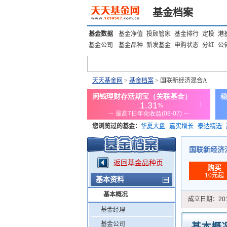
基金档案
基金数据
基金净值
投顾管家
基金排行
定投
港
基金公司
基金品种
新发基金
申购状态
分红
公
天天基金网
>
基金档案
> 国联新经济混合A
您浏览过的基金：
华夏大盘
嘉实增长
泰达精选
添富优势
华安宏利
上证180价值ETF
上投优势
国联新经济混合
返回基金品种页
购买
10元起
基本资料
基本概况
成立日期：
20
基金经理
基金公司