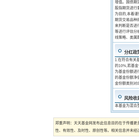
增值。国债期
股指期货进行
为目的,本着谨
期货交易品种的
来判断是否进
等进行评估分
线策略、类属
分红政
1.在符合有
的10%,若基
为基金份额进行
的基金份额净值
金份额类别对
风险收
本基金为混合
郑重声明：天天基金网发布此信息目的在于传播更
性、有效性、及时性、原创性等。相关信息并未经过