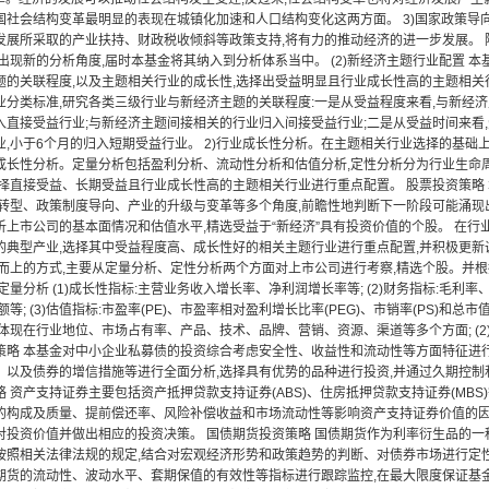
国社会结构变革最明显的表现在城镇化加速和人口结构变化这两方面。 3)国家政策导
发展所采取的产业扶持、财政税收倾斜等政策支持,将有力的推动经济的进一步发展。 
出现新的分析角度,届时本基金将其纳入到分析体系当中。 (2)新经济主题行业配置 
题的关联程度,以及主题相关行业的成长性,选择出受益明显且行业成长性高的主题相关行
业分类标准,研究各类三级行业与新经济主题的关联程度:一是从受益程度来看,与新经
入直接受益行业;与新经济主题间接相关的行业归入间接受益行业;二是从受益时间来看
业,小于6个月的归入短期受益行业。 2)行业成长性分析。在主题相关行业选择的基础
成长性分析。定量分析包括盈利分析、流动性分析和估值分析,定性分析分为行业生命
选择直接受益、长期受益且行业成长性高的主题相关行业进行重点配置。 股票投资策略
济转型、政策制度导向、产业的升级与变革等多个角度,前瞻性地判断下一阶段可能涌现
析上市公司的基本面情况和估值水平,精选受益于“新经济”具有投资价值的个股。 在行
的典型产业,选择其中受益程度高、成长性好的相关主题行业进行重点配置,并积极更新
下而上的方式,主要从定量分析、定性分析两个方面对上市公司进行考察,精选个股。并
定量分析 (1)成长性指标:主营业务收入增长率、净利润增长率等; (2)财务指标:毛
额等; (3)估值指标:市盈率(PE)、市盈率相对盈利增长比率(PEG)、市销率(PS)和总
体现在行业地位、市场占有率、产品、技术、品牌、营销、资源、渠道等多个方面; (2
策略 本基金对中小企业私募债的投资综合考虑安全性、收益性和流动性等方面特征进
、以及债券的增信措施等进行全面分析,选择具有优势的品种进行投资,并通过久期控制
 资产支持证券主要包括资产抵押贷款支持证券(ABS)、住房抵押贷款支持证券(MB
的构成及质量、提前偿还率、风险补偿收益和市场流动性等影响资产支持证券价值的因
对投资价值并做出相应的投资决策。 国债期货投资策略 国债期货作为利率衍生品的一
按照相关法律法规的规定,结合对宏观经济形势和政策趋势的判断、对债券市场进行定
期货的流动性、波动水平、套期保值的有效性等指标进行跟踪监控,在最大限度保证基