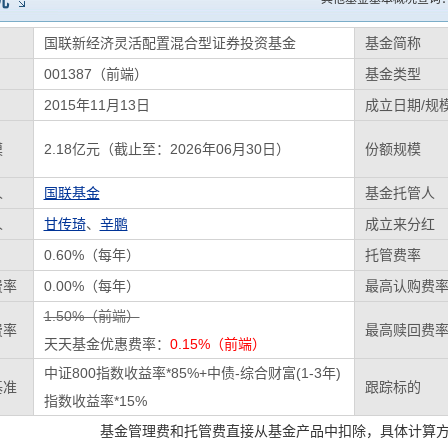
况
国联新经济灵活配置混合型证券投资基金
基金简称
001387（前端）
基金类型
2015年11月13日
成立日期/规
模
2.18亿元（截止至：2026年06月30日）
份额规模
人
国联基金
基金托管人
人
甘传琦
、
辛鹏
成立来分红
0.60%（每年）
托管费率
费率
0.00%（每年）
最高认购费
1.50%（前端）
费率
最高赎回费
天天基金优惠费率：
0.15%（前端）
中证800指数收益率*85%+中债-综合财富(1-3年)
基准
跟踪标的
指数收益率*15%
基金管理费和托管费直接从基金产品中扣除，具体计算