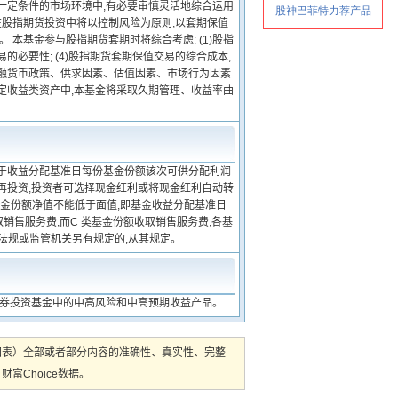
一定条件的市场环境中,有必要审慎灵活地综合运用
股指期货投资中将以控制风险为原则,以套期保值
本基金参与股指期货套期时将综合考虑: (1)股指
易的必要性; (4)股指期货套期保值交易的综合成本,
金融货币政策、供求因素、估值因素、市场行为因素
定收益类资产中,本基金将采取久期管理、收益率曲
低于收益分配基准日每份基金份额该次可供分配利润
利再投资,投资者可选择现金红利或将现金红利自动转
基金份额净值不能低于面值;即基金收益分配基准日
销售服务费,而C 类基金份额收取销售服务费,各基
律法规或监管机关另有规定的,从其规定。
证券投资基金中的中高风险和中高预期收益产品。
图表）全部或者部分内容的准确性、真实性、完整
Choice数据。