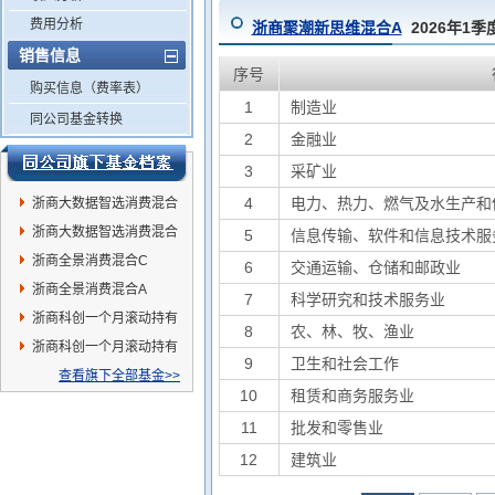
费用分析
浙商聚潮新思维混合A
2026年1
销售信息
序号
购买信息（费率表）
1
制造业
同公司基金转换
2
金融业
3
采矿业
4
电力、热力、燃气及水生产和
浙商大数据智选消费混合
A
浙商大数据智选消费混合
5
信息传输、软件和信息技术服
C
浙商全景消费混合C
6
交通运输、仓储和邮政业
浙商全景消费混合A
7
科学研究和技术服务业
浙商科创一个月滚动持有
8
农、林、牧、渔业
混合A
浙商科创一个月滚动持有
9
卫生和社会工作
混合C
查看旗下全部基金>>
10
租赁和商务服务业
11
批发和零售业
12
建筑业