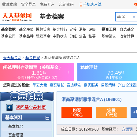
收藏本站
|
安全登录
|
免费开户
忘记密码
|
手机客户端
基金档案
基 金
基金数据
基金净值
投顾管家
基金排行
定投
港基
评级
投资工具
自选基金
基金公司
基金品种
新发基金
申购状态
分红
公告
私募
基金筛选
收益计算
天天基金网
>
基金档案
> 浙商聚潮新思维混合A
您浏览过的基金：
华夏大盘
嘉实增长
泰达精选
嘉实服务
易基策略
兴业全球视
添富优势
华安宏利
上证180价值ETF
上投优势
信诚蓝筹
浙商聚潮新思维混合A (166801)
返回基金品种页
购买
定投
+
10元起
10元起
基本资料
基本概况
成立日期：
2012-03-08
基金经理：
方潇玥
基金经理