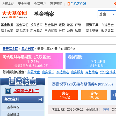
收藏本站
|
安全登录
|
免费开户
忘记密码
|
手机客户端
基金档案
基 金
基金数据
基金净值
投顾管家
基金排行
定投
港基
评级
投资工具
自选基金
基金公司
基金品种
新发基金
申购状态
分红
公告
私募
基金筛选
收益计算
天天基金网
>
基金档案
> 泰康悦享120天持有期债券A
您浏览过的基金：
华夏大盘
嘉实增长
泰达精选
嘉实服务
易基策略
兴业全球视
添富优势
华安宏利
上证180价值ETF
上投优势
信诚蓝筹
泰康悦享120天持有期债券A (025296)
返回基金品种页
购买
定投
+
10元起
10元起
基本资料
基本概况
成立日期：
2025-09-11
基金经理：
黄钟
类
基金经理