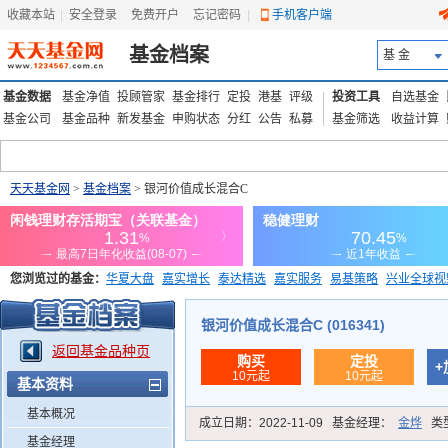
收藏本站
|
安全登录
|
免费开户
忘记密码
|
手机客户端
基金档案
基 金
基金数据
基金净值
投顾管家
基金排行
定投
港基
评级
投资工具
自选基金
基金公司
基金品种
新发基金
申购状态
分红
公告
私募
基金筛选
收益计算
天天基金网
>
基金档案
> 银河价值成长混合C
您浏览过的基金：
华夏大盘
嘉实增长
泰达精选
嘉实服务
易基策略
兴业全球视
添富优势
华安宏利
上证180价值ETF
上投优势
信诚蓝筹
银河价值成长混合C (016341)
返回基金品种页
购买
定投
+
10元起
10元起
基本资料
基本概况
成立日期：
2022-11-09
基金经理：
金烨
类
基金经理