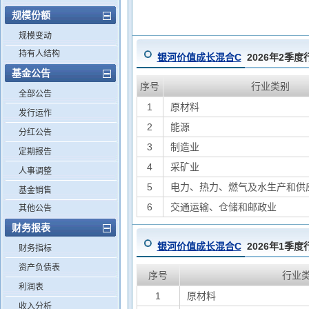
规模份额
规模变动
持有人结构
银河价值成长混合C
2026年2季
基金公告
序号
行业类别
全部公告
1
原材料
发行运作
2
能源
分红公告
3
制造业
定期报告
4
采矿业
人事调整
5
电力、热力、燃气及水生产和供
基金销售
6
交通运输、仓储和邮政业
其他公告
财务报表
银河价值成长混合C
2026年1季
财务指标
资产负债表
序号
行业
利润表
1
原材料
收入分析