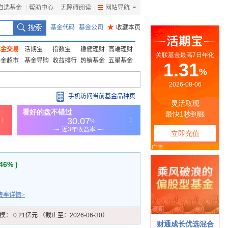
自选基金
|
帮助中心
无障碍阅读
|
网站导航
|
基金代码
基金公司
★
收藏本页
基金交易
活期宝
指数宝
稳健理财
高端理财
基金超市
基金导购
收益排行
热销基金
五星基金
手机访问当前基金品种页
.46% )
费率详情>
模：
0.21亿元 （截止至：2026-06-30）