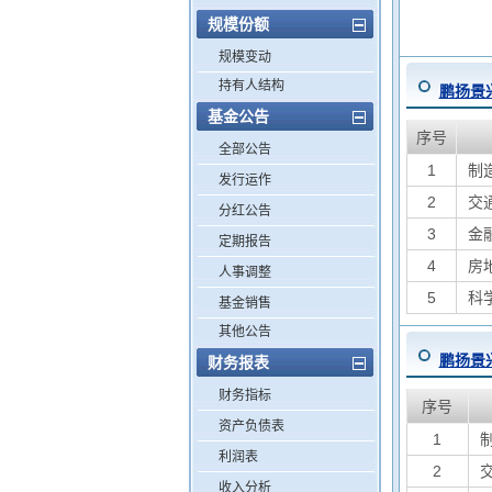
规模份额
规模变动
持有人结构
鹏扬景
基金公告
序号
全部公告
1
制
发行运作
2
交
分红公告
3
金
定期报告
4
房
人事调整
5
科
基金销售
其他公告
鹏扬景
财务报表
财务指标
序号
资产负债表
1
利润表
2
收入分析