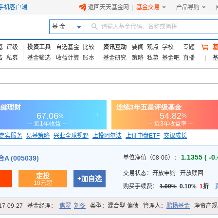
手机客户端
返回天天基金网
|
基金交易
|
产品导购
|
基 金
请输入基金代码、名称或简拼
基
评级
投资工具
自选基金
比较
资讯互动
要闻
观点
学校
专题
告
私募
基金筛选
收益计算
账本
基金研究
策略
私募
基金吧
直播
嘉实服务
易基策略
兴业全球视野
上投阿尔法
上证中盘ETF
交银成长
信诚蓝筹
1.1355 ( -0
 (005039)
单位净值（08-06）：
交易状态：
开放申购
开放赎回
定投
+加自选
10元起
购买手续费：
1.00%
0.10%
1
折
17-09-27
基金经理：
焦翠
刘冬
类型：
混合型-偏债
管理人：
鹏扬基金
净资产规