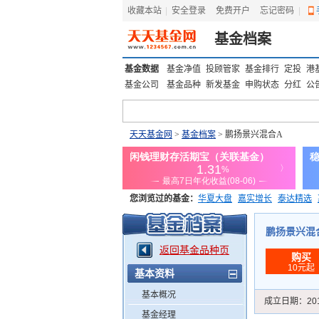
收藏本站
|
安全登录
|
免费开户
忘记密码
|
基金档案
基金数据
基金净值
投顾管家
基金排行
定投
港
基金公司
基金品种
新发基金
申购状态
分红
公
天天基金网
>
基金档案
> 鹏扬景兴混合A
您浏览过的基金：
华夏大盘
嘉实增长
泰达精选
添富优势
华安宏利
上证180价值ETF
上投优势
鹏扬景兴混合A
返回基金品种页
购买
10元起
基本资料
基本概况
成立日期：
20
基金经理