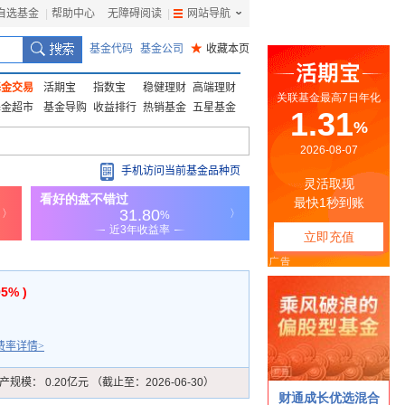
自选基金
|
帮助中心
无障碍阅读
|
网站导航
|
基金代码
基金公司
★
收藏本页
基金交易
活期宝
指数宝
稳健理财
高端理财
基金超市
基金导购
收益排行
热销基金
五星基金
手机访问当前基金品种页
95% )
费率详情>
产规模：
0.20亿元 （截止至：2026-06-30）