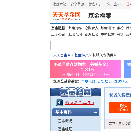
收藏本站
|
安全登录
|
免费开户
忘记密码
|
基金档案
基金数据
基金净值
投顾管家
基金排行
定投
港
基金公司
基金品种
新发基金
申购状态
分红
公
天天基金网
>
基金档案
> 长城久悦债券A
您浏览过的基金：
华夏大盘
嘉实增长
泰达精选
添富优势
华安宏利
上证180价值ETF
上投优势
长城久悦债券A
返回基金品种页
购买
10元起
基本资料
基本概况
成立日期：
20
基金经理