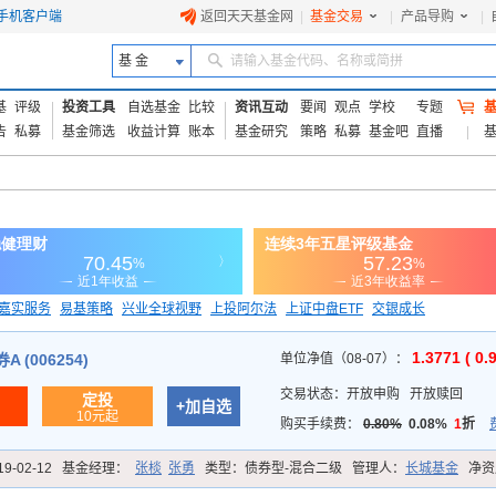
手机客户端
返回天天基金网
|
基金交易
|
产品导购
|
基 金
请输入基金代码、名称或简拼
基
评级
投资工具
自选基金
比较
资讯互动
要闻
观点
学校
专题
告
私募
基金筛选
收益计算
账本
基金研究
策略
私募
基金吧
直播
嘉实服务
易基策略
兴业全球视野
上投阿尔法
上证中盘ETF
交银成长
信诚蓝筹
1.3771 ( 0.
 (006254)
单位净值（08-07）：
交易状态：
开放申购
开放赎回
定投
+加自选
10元起
购买手续费：
0.80%
0.08%
1
折
19-02-12
基金经理：
张棪
张勇
类型：
债券型-混合二级
管理人：
长城基金
净资