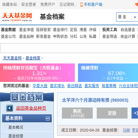
收藏本站
|
安全登录
|
免费开户
忘记密码
|
手机客户端
基金档案
基 金
基金数据
基金净值
投顾管家
基金排行
定投
港基
评级
投资工具
自选基金
基金公司
基金品种
新发基金
申购状态
分红
公告
私募
基金筛选
收益计算
天天基金网
>
基金档案
>
您浏览过的基金：
华夏大盘
嘉实增长
泰达精选
嘉实服务
易基策略
兴业全球视
添富优势
华安宏利
上证180价值ETF
上投优势
信诚蓝筹
太平洋六个月滚动持有债 (980003)
返回基金品种页
购买
定投
+
100元起
基本资料
基本概况
成立日期：
2020-04-26
基金经理：
马赫
李
基金经理