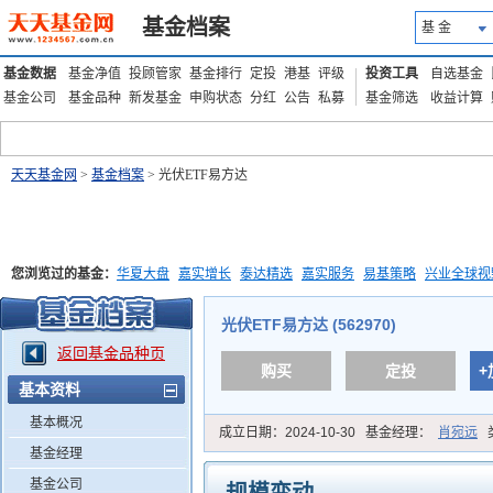
基金档案
基 金
基金数据
基金净值
投顾管家
基金排行
定投
港基
评级
投资工具
自选基金
基金公司
基金品种
新发基金
申购状态
分红
公告
私募
基金筛选
收益计算
天天基金网
>
基金档案
> 光伏ETF易方达
您浏览过的基金：
华夏大盘
嘉实增长
泰达精选
嘉实服务
易基策略
兴业全球视
添富优势
华安宏利
上证180价值ETF
上投优势
信诚蓝筹
光伏ETF易方达 (562970)
返回基金品种页
购买
定投
+
基本资料
基本概况
成立日期：
2024-10-30
基金经理：
肖宛远
基金经理
基金公司