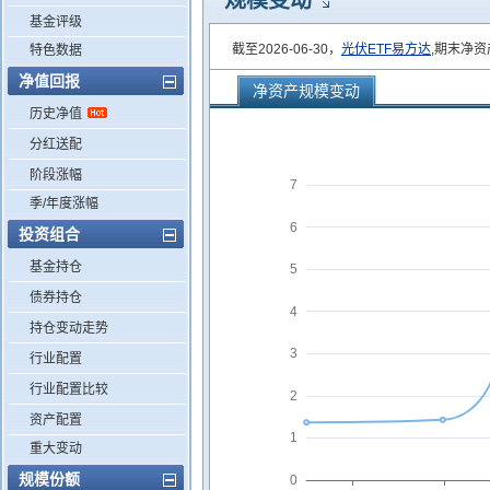
规模变动
基金评级
截至2026-06-30，
光伏ETF易方达
,期末净资
特色数据
净值回报
净资产规模变动
历史净值
分红送配
阶段涨幅
7
季/年度涨幅
6
投资组合
基金持仓
5
债券持仓
4
持仓变动走势
3
行业配置
行业配置比较
2
资产配置
1
重大变动
规模份额
0