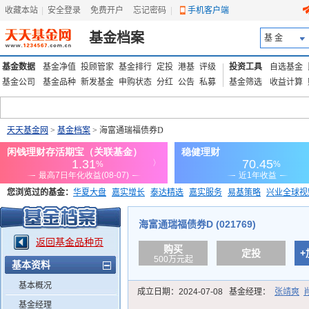
收藏本站
|
安全登录
|
免费开户
忘记密码
|
手机客户端
基金档案
基 金
基金数据
基金净值
投顾管家
基金排行
定投
港基
评级
投资工具
自选基金
基金公司
基金品种
新发基金
申购状态
分红
公告
私募
基金筛选
收益计算
天天基金网
>
基金档案
> 海富通瑞福债券D
您浏览过的基金：
华夏大盘
嘉实增长
泰达精选
嘉实服务
易基策略
兴业全球视
添富优势
华安宏利
上证180价值ETF
上投优势
信诚蓝筹
海富通瑞福债券D (021769)
返回基金品种页
购买
定投
+
500万元起
基本资料
基本概况
成立日期：
2024-07-08
基金经理：
张靖爽
基金经理