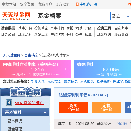
收藏本站
|
安全登录
|
免费开户
忘记密码
|
手机客户端
基金档案
基 金
基金数据
基金净值
投顾管家
基金排行
定投
港基
评级
投资工具
自选基金
基金公司
基金品种
新发基金
申购状态
分红
公告
私募
基金筛选
收益计算
天天基金网
>
基金档案
> 达诚添利利率债A
您浏览过的基金：
华夏大盘
嘉实增长
泰达精选
嘉实服务
易基策略
兴业全球视
添富优势
华安宏利
上证180价值ETF
上投优势
信诚蓝筹
达诚添利利率债A (021462)
返回基金品种页
购买
定投
+
10元起
10元起
基本资料
基本概况
成立日期：
2024-08-20
基金经理：
何盼盼
基金经理