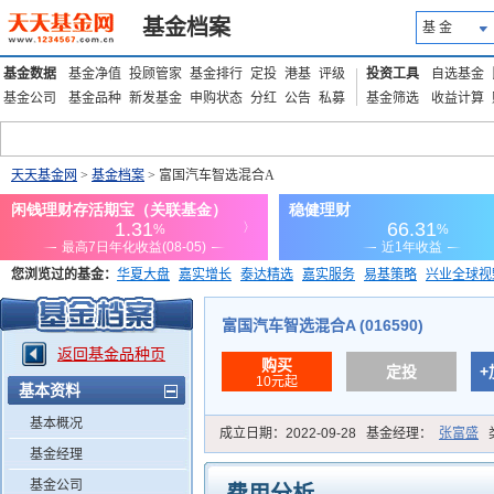
基金档案
基 金
基金数据
基金净值
投顾管家
基金排行
定投
港基
评级
投资工具
自选基金
基金公司
基金品种
新发基金
申购状态
分红
公告
私募
基金筛选
收益计算
天天基金网
>
基金档案
> 富国汽车智选混合A
您浏览过的基金：
华夏大盘
嘉实增长
泰达精选
嘉实服务
易基策略
兴业全球视
添富优势
华安宏利
上证180价值ETF
上投优势
信诚蓝筹
富国汽车智选混合A (016590)
返回基金品种页
购买
定投
+
10元起
基本资料
基本概况
成立日期：
2022-09-28
基金经理：
张富盛
基金经理
基金公司